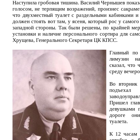
Наступила гробовая тишина. Василий Чернышев показ
голосом, не терпящим возражений, произнес сакраме
что двухместный туалет с раздельными кабинками и
должен стоять вот там, у ясеня, который рос у самого
западной стороны. Так были решены, по крайней мер
установки и наличие персонального сортира для сам
Хрущева, Генерального Секретаря ЦК КПСС.
Главный по
лимузин на
сказал, что 
среду вечеро
Во вторник 
подъех
заводоупра
Пришел гла
девушками 
дороге он
туалета.
К 12 часам 