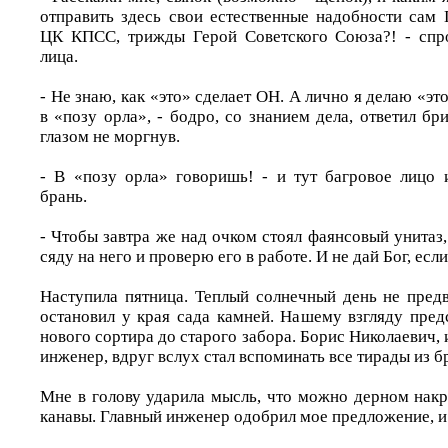
отправить здесь свои естественные надобности сам 
ЦК КПСС, трижды Герой Советского Союза?! - спро
лица.
- Не знаю, как «это» сделает ОН. А лично я делаю «эт
в «позу орла», - бодро, со знанием дела, ответил бр
глазом не моргнув.
- В «позу орла» говоришь! - и тут багровое лицо
брань.
- Чтобы завтра же над очком стоял фаянсовый унитаз,
сяду на него и проверю его в работе. И не дай Бог, если
Наступила пятница. Теплый солнечный день не пре
остановил у края сада камней. Нашему взгляду пред
нового сортира до старого забора. Борис Николаевич, 
инженер, вдруг вслух стал вспоминать все тирады из б
Мне в голову ударила мысль, что можно дерном нак
канавы. Главный инженер одобрил мое предложение, и 