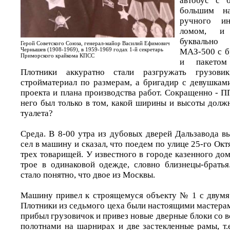
автобус с 
большим на
ручного ин
ломом, и 
буквально
Герой Советского Союза, генерал-майор Василий Ефимович
Чернышев (1908-1969), в 1959-1969 годах 1-й секретарь
МАЗ-500 с б
Приморского крайкома КПСС
и пакетом
Плотники аккуратно стали разгружать грузовик
стройматериал по размерам, а бригадир с девушками
проекта и плана производства работ. Сокращенно - П
него был только в том, какой ширины и высоты долж
туалета?
Среда. В 8-00 утра из дубовых дверей Дальзавода в
сел в машину и сказал, что поедем по улице 25-го Окт
трех товарищей. У известного в городе казенного до
трое в одинаковой одежде, словно близнецы-братья
стало понятно, что двое из Москвы.
Машину привел к строящемуся объекту № 1 с двумя
Плотники из седьмого цеха были настоящими мастерам
прибыл грузовичок и привез новые дверные блоки со
полотнами на шарнирах и две застекленные рамы, т.