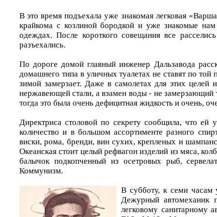
В это время подъехала уже знакомая легковая «Варш
крайкома с козлиной бородкой и уже знакомые нам
одеждах. После короткого совещания все расселис
разъехались.
По дороге домой главный инженер Дальзавода расск
домашнего типа в уличных туалетах не ставят по той п
зимой замерзает. Даже в самолетах для этих целей 
нержавеющей стали, а взамен воды - не замерзающий 
тогда это была очень дефицитная жидкость и очень, оче
Директриса столовой по секрету сообщила, что ей 
количество и в большом ассортименте разного спирт
виски, рома, бренди, вин сухих, крепленых и шампанс
Океанская стоит целый рефвагон изделий из мяса, колб
балычок подкопченный из осетровых рыб, сервела
Коммунизм.
В субботу, к семи часам 
Дежурный автомеханик 
легковому санитарному 