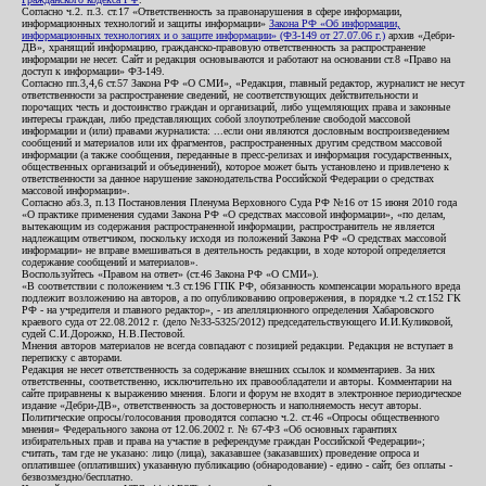
Согласно ч.2. п.3. ст.17 «Ответственность за правонарушения в сфере информации,
информационных технологий и защиты информации»
Закона РФ «Об информации,
информационных технологиях и о защите информации» (ФЗ-149 от 27.07.06 г.)
архив «Дебри-
ДВ», хранящий информацию, гражданско-правовую ответственность за распространение
информации не несет. Сайт и редакция основываются и работают на основании ст.8 «Право на
доступ к информации» ФЗ-149.
Согласно пп.3,4,6 ст.57 Закона РФ «О СМИ», «Редакция, главный редактор, журналист не несут
ответственности за распространение сведений, не соответствующих действительности и
порочащих честь и достоинство граждан и организаций, либо ущемляющих права и законные
интересы граждан, либо представляющих собой злоупотребление свободой массовой
информации и (или) правами журналиста: ...если они являются дословным воспроизведением
сообщений и материалов или их фрагментов, распространенных другим средством массовой
информации (а также сообщения, переданные в пресс-релизах и информация государственных,
общественных организаций и объединений), которое может быть установлено и привлечено к
ответственности за данное нарушение законодательства Российской Федерации о средствах
массовой информации».
Согласно абз.3, п.13 Постановления Пленума Верховного Суда РФ №16 от 15 июня 2010 года
«О практике применения судами Закона РФ «О средствах массовой информации», «по делам,
вытекающим из содержания распространенной информации, распространитель не является
надлежащим ответчиком, поскольку исходя из положений Закона РФ «О средствах массовой
информации» не вправе вмешиваться в деятельность редакции, в ходе которой определяется
содержание сообщений и материалов».
Воспользуйтесь «Правом на ответ» (ст.46 Закона РФ «О СМИ»).
«В соответствии с положением ч.3 ст.196 ГПК РФ, обязанность компенсации морального вреда
подлежит возложению на авторов, а по опубликованию опровержения, в порядке ч.2 ст.152 ГК
РФ - на учредителя и главного редактор», - из апелляционного определения Хабаровского
краевого суда от 22.08.2012 г. (дело №33-5325/2012) председательствующего И.И.Куликовой,
судей С.И.Дорожко, Н.В.Пестовой.
Мнения авторов материалов не всегда совпадают с позицией редакции. Редакция не вступает в
переписку с авторами.
Редакция не несет ответственность за содержание внешних ссылок и комментариев. За них
ответственны, соответственно, исключительно их правообладатели и авторы. Комментарии на
сайте приравнены к выражению мнения. Блоги и форум не входят в электронное периодическое
издание «Дебри-ДВ», ответственность за достоверность и наполняемость несут авторы.
Политические опросы/голосования проводятся согласно ч.2. ст.46 «Опросы общественного
мнения» Федерального закона от 12.06.2002 г. № 67-ФЗ «Об основных гарантиях
избирательных прав и права на участие в референдуме граждан Российской Федерации»;
считать, там где не указано: лицо (лица), заказавшее (заказавших) проведение опроса и
оплатившее (оплативших) указанную публикацию (обнародование) - едино - сайт, без оплаты -
безвозмездно/бесплатно.