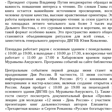
- Президент страны Владимир Путин неоднократно обращал в
важность повышения интереса к чтению. По словам Главы го
книга остается важнейшим источником просвещения, восп
человеке лучшие качества, высокие нравственные ориентиры. Э
работы направлен на популяризацию чтения: за сезон удается 
на площадках летнего читального зала более 3 тысяч из
Дальнего Востока, с его суровым климатом и коротким, но яр
такой формат особенно важен. Это пространство живого общен
становится объединяющим ритуалом для всей семьи, - р
заместитель генерального директора ДВГНБ Юлия Коваленко.
Площадка работает рядом с основным зданием с понедельника 
с 10:00 до 19:00, в выходные с 10:00 до 17:30, в воскресенье чи
работает с 11:00 до 17:00 в Хабаровском краевом парке
Муравьева-Амурского. Программа событий на сайте библиотеки
Центральным событием первой декады июня станет м
празднование Дня России. В частности, 11 июня состоит
информационная акция «Моя Россия» (6+) с книжными вы
викторинами и мастер-классами, включая создание открыток 
России. Акция пройдет с 10:00 до 19:00 на пешеходной 
основного здания ДВГНБ (ул. Муравьева-Амурского, 1). Также 
гости смогут посмотреть документальный фильм «Пролив»
лекцию для молодежи «12 июня - День России» с участием 
презентацию книг дальневосточных авторов Елизаветы 
«Трехцветная кошка» и Сергея Романова «Русское богатырство»