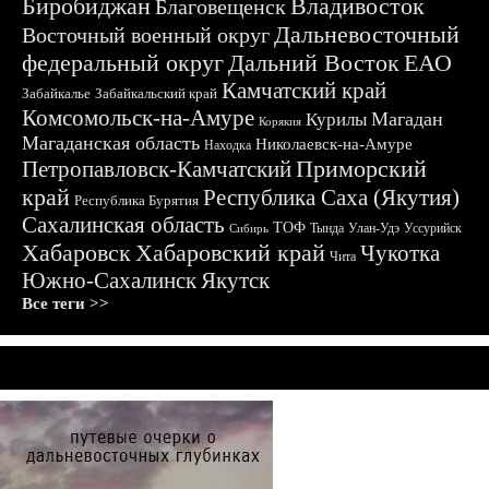
Биробиджан
Владивосток
Благовещенск
Дальневосточный
Восточный военный округ
федеральный округ
Дальний Восток
ЕАО
Камчатский край
Забайкалье
Забайкальский край
Комсомольск-на-Амуре
Магадан
Курилы
Корякия
Магаданская область
Николаевск-на-Амуре
Находка
Приморский
Петропавловск-Камчатский
край
Республика Саха (Якутия)
Республика Бурятия
Сахалинская область
ТОФ
Тында
Улан-Удэ
Уссурийск
Сибирь
Хабаровск
Хабаровский край
Чукотка
Чита
Южно-Сахалинск
Якутск
Все теги >>