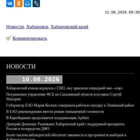
11.06.2026 09:38
Новости
,
Хабаровск
,
Хабаровский край
Комментировать
НОВОСТИ
10.08.2026
Хабаровский атаман вернулся с СВО, ему присвоен очередной чин - есаул
Пограничное управление ФСБ по Сахалинской области возглавил Сергей
Махорин
Губернатор ЕАО Мария Костюк совершила рабочую поездку в Ленинский район
В ЕАО рекомендовано ввести режим повышенной готовности
В Биробиджане продолжается модернизация Арбата
Дмитрий Демешин: Развиваем Хабаровский край с поддержкой президента
России и полпредства ДФО
Более тысячи наблюдателей обеспечат законность и прозрачность выборов в
Хабаровском крае