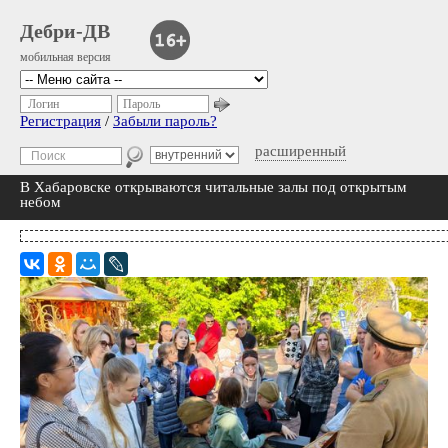
Дебри-ДВ
мобильная версия
Логин
Пароль
Регистрация
/
Забыли пароль?
расширенный
В Хабаровске открываются читальные залы под открытым
небом