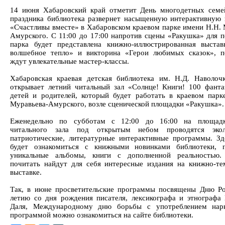
14 июня Хабаровский край отметит День многодетных семе
праздника библиотека развернет насыщенную интерактивную
«Счастливы вместе» в Хабаровском краевом парке имени Н.Н. 
Амурского. С 11:00 до 17:00 напротив сцены «Ракушка» для п
парка будет представлена книжно-иллюстрированная выста
волшебное тепло» и викторина «Герои любимых сказок», п
ждут увлекательные мастер-классы.
Хабаровская краевая детская библиотека им. Н.Д. Наволоч
открывает летний читальный зал «Солнце! Книги! 100 фанта
детей и родителей, который будет работать в краевом парк
Муравьева-Амурского, возле сценической площадки «Ракушка».
Еженедельно по субботам с 12:00 до 16:00 на площадк
читального зала под открытым небом проводятся эколо
патриотические, литературные интерактивные программы. З
будет ознакомиться с книжными новинками библиотеки, п
уникальные альбомы, книги с дополненной реальностью.
почитать найдут для себя интересные издания на книжно-те
выставке.
Так, в июне просветительские программы посвящены Дню Ро
летию со дня рождения писателя, лексикографа и этнографа
Даля, Международному дню борьбы с употреблением нарк
программой можно ознакомиться на сайте библиотеки.