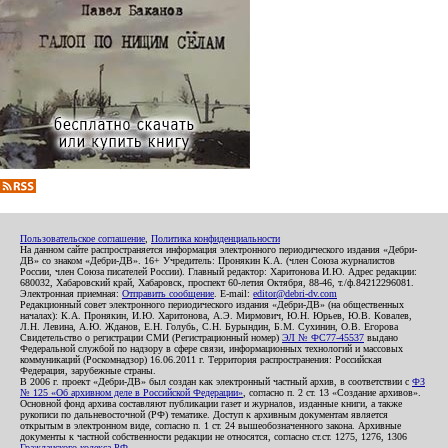
Пользовательское соглашение
,
Политика конфиденциальности
На данном сайте распространяется информация электронного периодического издания «Дебри-
ДВ» со знаком «Дебри-ДВ». 16+ Учредитель: Пронякин К.А. (член Союза журналистов
России, член Союза писателей России). Главный редактор: Харитонова И.Ю. Адрес редакции:
680032, Хабаровский край, Хабаровск, проспект 60-летия Октября, 88-46, т./ф.84212296081.
Электронная приемная:
Отправить сообщение
. E-mail:
editor@debri-dv.com
Редакционный совет электронного периодического издания «Дебри-ДВ» (на общественных
началах): К.А. Пронякин, И.Ю. Харитонова, А.Э. Мирмович, Ю.Н. Юрьев, Ю.В. Ковалев,
Л.Н. Левина, А.Ю. Жданов, Е.Н. Голубь, С.Н. Бурындин, Б.М. Сухинин, О.В. Егорова
Свидетельство о регистрации СМИ (Регистрационный номер)
ЭЛ № ФС77-45537
выдано
Федеральной службой по надзору в сфере связи, информационных технологий и массовых
коммуникаций (Роскомнадзор) 16.06.2011 г. Территория распространения: Российская
Федерация, зарубежные страны.
В 2006 г. проект «Дебри-ДВ» был создан как электронный частный архив, в соответствии с
ФЗ
№ 125 «Об архивном деле в Российской Федерации»
, согласно п. 2 ст. 13 «Создание архивов».
Основной фонд архива составляют публикации газет и журналов, изданные книги, а также
рукописи по дальневосточной (РФ) тематике. Доступ к архивным документам является
открытым в электронном виде, согласно п. 1 ст. 24 вышеобозначенного закона. Архивные
документы к частной собственности редакции не относятся, согласно ст.ст. 1275, 1276, 1306
Гражданского кодекса РФ
.