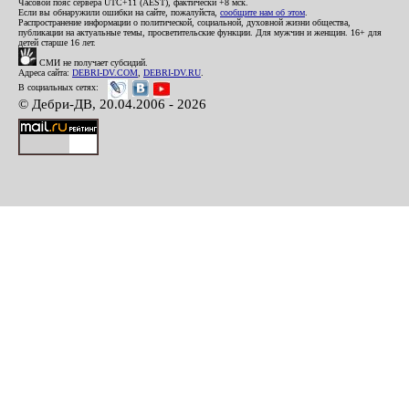
Часовой пояс сервера UTC+11 (AEST), фактически +8 мск.
Если вы обнаружили ошибки на сайте, пожалуйста,
сообщите нам об этом
.
Распространение информации о политической, социальной, духовной жизни общества,
публикации на актуальные темы, просветительские функции. Для мужчин и женщин. 16+ для
детей старше 16 лет.
СМИ не получает субсидий.
Адреса сайта:
DEBRI-DV.COM
,
DEBRI-DV.RU
.
В социальных сетях:
© Дебри-ДВ, 20.04.2006 - 2026