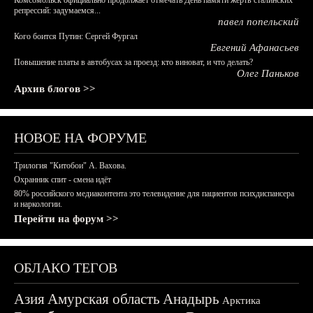
Комсомольск официально продолжает отмечать День памяти жертв сталинских
репрессий: задумаемся...
павел попельский
Кого боится Путин: Сергей Фургал
Евгений Афанасьев
Повышение платы в автобусах за проезд: кто виноват, и что делать?
Олег Паньков
Архив блогов >>
НОВОЕ НА ФОРУМЕ
Трилогия "Китобои" А. Вахова.
Охранник спит - смена идёт
80% российского медиаконтента это телевидение для пациентов психдиспансера
и наркологии.
Перейти на форум >>
ОБЛАКО ТЕГОВ
Азия
Амурская область
Анадырь
Арктика