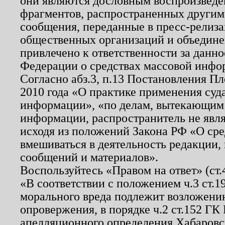
они являются дословным воспроизведе
фрагментов, распространенных другим
сообщения, переданные в пресс-релиза
общественных организаций и объединен
привлечено к ответственности за данн
Федерации о средствах массовой инфо
Согласно абз.3, п.13 Постановления П
2010 года «О практике применения суд
информации», «по делам, вытекающим
информации, распространитель не явл
исходя из положений Закона РФ «О ср
вмешиваться в деятельность редакции, 
сообщений и материалов».
Воспользуйтесь «Правом на ответ» (ст
«В соответствии с положением ч.3 ст.
морального вреда подлежит возложению
опровержения, в порядке ч.2 ст.152 ГК 
апелляционного определения Хабаровско