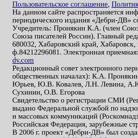
Пользовательское соглашение
,
Политик
На данном сайте распространяется ин
периодического издания «Дебри-ДВ» с
Учредитель: Пронякин К.А. (член Союз
Союза писателей России). Главный ред
680032, Хабаровский край, Хабаровск, п
ф.84212296081. Электронная приемная
dv.com
Редакционный совет электронного пер
общественных началах): К.А. Проняки
Юрьев, Ю.В. Ковалев, Л.Н. Левина, А.
Сухинин, О.В. Егорова
Свидетельство о регистрации СМИ (Р
выдано Федеральной службой по надзо
и массовых коммуникаций (Роскомнадзо
Российская Федерация, зарубежные ст
В 2006 г. проект «Дебри-ДВ» был созда