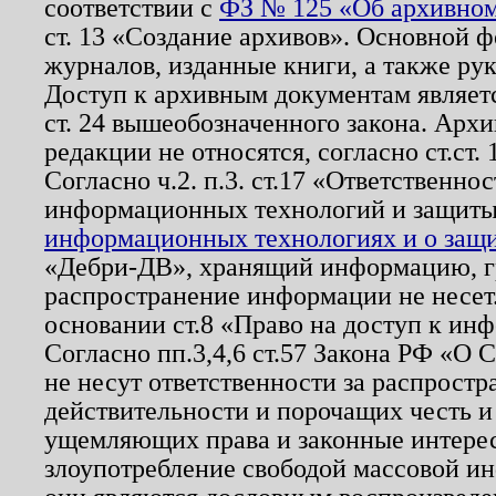
соответствии с
ФЗ № 125 «Об архивном
ст. 13 «Создание архивов». Основной ф
журналов, изданные книги, а также ру
Доступ к архивным документам являетс
ст. 24 вышеобозначенного закона. Арх
редакции не относятся, согласно ст.ст. 
Согласно ч.2. п.3. ст.17 «Ответственн
информационных технологий и защит
информационных технологиях и о защит
«Дебри-ДВ», хранящий информацию, гр
распространение информации не несет.
основании ст.8 «Право на доступ к ин
Согласно пп.3,4,6 ст.57 Закона РФ «О
не несут ответственности за распрост
действительности и порочащих честь и
ущемляющих права и законные интере
злоупотребление свободой массовой ин