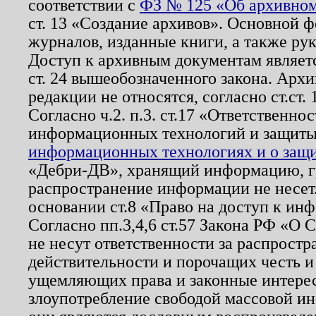
соответствии с
ФЗ № 125 «Об архивном
ст. 13 «Создание архивов». Основной ф
журналов, изданные книги, а также ру
Доступ к архивным документам являетс
ст. 24 вышеобозначенного закона. Арх
редакции не относятся, согласно ст.ст. 
Согласно ч.2. п.3. ст.17 «Ответственн
информационных технологий и защит
информационных технологиях и о защит
«Дебри-ДВ», хранящий информацию, гр
распространение информации не несет.
основании ст.8 «Право на доступ к ин
Согласно пп.3,4,6 ст.57 Закона РФ «О
не несут ответственности за распрост
действительности и порочащих честь и
ущемляющих права и законные интере
злоупотребление свободой массовой ин