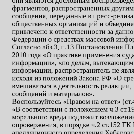
они являются дословным воспроизведе
фрагментов, распространенных другим
сообщения, переданные в пресс-релиза
общественных организаций и объединен
привлечено к ответственности за данн
Федерации о средствах массовой инфо
Согласно абз.3, п.13 Постановления П
2010 года «О практике применения суд
информации», «по делам, вытекающим
информации, распространитель не явл
исходя из положений Закона РФ «О ср
вмешиваться в деятельность редакции, 
сообщений и материалов».
Воспользуйтесь «Правом на ответ» (ст
«В соответствии с положением ч.3 ст.
морального вреда подлежит возложению
опровержения, в порядке ч.2 ст.152 ГК 
апелляционного определения Хабаровско