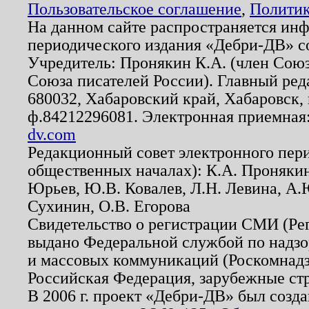
Пользовательское соглашение
,
Политик
На данном сайте распространяется ин
периодического издания «Дебри-ДВ» с
Учредитель: Пронякин К.А. (член Союз
Союза писателей России). Главный ред
680032, Хабаровский край, Хабаровск, п
ф.84212296081. Электронная приемная
dv.com
Редакционный совет электронного пер
общественных началах): К.А. Проняки
Юрьев, Ю.В. Ковалев, Л.Н. Левина, А.
Сухинин, О.В. Егорова
Свидетельство о регистрации СМИ (Р
выдано Федеральной службой по надзо
и массовых коммуникаций (Роскомнадзо
Российская Федерация, зарубежные ст
В 2006 г. проект «Дебри-ДВ» был созда