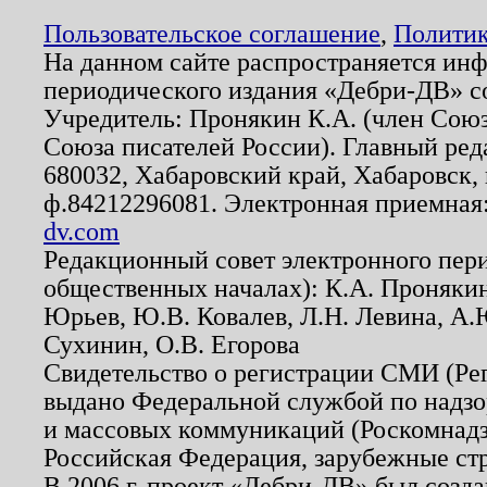
Пользовательское соглашение
,
Политик
На данном сайте распространяется ин
периодического издания «Дебри-ДВ» с
Учредитель: Пронякин К.А. (член Союз
Союза писателей России). Главный ред
680032, Хабаровский край, Хабаровск, п
ф.84212296081. Электронная приемная
dv.com
Редакционный совет электронного пер
общественных началах): К.А. Проняки
Юрьев, Ю.В. Ковалев, Л.Н. Левина, А.
Сухинин, О.В. Егорова
Свидетельство о регистрации СМИ (Р
выдано Федеральной службой по надзо
и массовых коммуникаций (Роскомнадзо
Российская Федерация, зарубежные ст
В 2006 г. проект «Дебри-ДВ» был созда