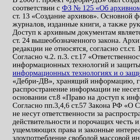
соответствии с
ФЗ № 125 «Об архивном
ст. 13 «Создание архивов». Основной ф
журналов, изданные книги, а также ру
Доступ к архивным документам являетс
ст. 24 вышеобозначенного закона. Арх
редакции не относятся, согласно ст.ст. 
Согласно ч.2. п.3. ст.17 «Ответственн
информационных технологий и защит
информационных технологиях и о защит
«Дебри-ДВ», хранящий информацию, гр
распространение информации не несет.
основании ст.8 «Право на доступ к ин
Согласно пп.3,4,6 ст.57 Закона РФ «О
не несут ответственности за распрост
действительности и порочащих честь и
ущемляющих права и законные интере
злоупотребление свободой массовой ин