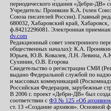
периодического издания «Дебри-ДВ» с
Учредитель: Пронякин К.А. (член Союз
Союза писателей России). Главный ред
680032, Хабаровский край, Хабаровск, п
ф.84212296081. Электронная приемная
dv.com
Редакционный совет электронного пер
общественных началах): К.А. Проняки
Юрьев, Ю.В. Ковалев, Л.Н. Левина, А.
Сухинин, О.В. Егорова
Свидетельство о регистрации СМИ (Р
выдано Федеральной службой по надзо
и массовых коммуникаций (Роскомнадзо
Российская Федерация, зарубежные ст
В 2006 г. проект «Дебри-ДВ» был созда
соответствии с
ФЗ № 125 «Об архивном
ст. 13 «Создание архивов». Основной ф