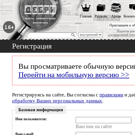
Главная
Разделы
Архив
Коммен
Приглашаем к о
Надоела рек
расширенный пои
Регистрация
Вы просматриваете обычную версию
Перейти на мобильную версию >>
Регистрируясь на сайте, Вы согласны с
правилами
и да
обработку Ваших персональных данных
.
Базовая информация
Имя пользователя:
Ваш ник на сайте
Ваш e-mail: