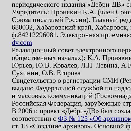
периодического издания «Дебри-ДВ» с
Учредитель: Пронякин К.А. (член Союз
Союза писателей России). Главный ред
680032, Хабаровский край, Хабаровск, п
ф.84212296081. Электронная приемная
dv.com
Редакционный совет электронного пер
общественных началах): К.А. Проняки
Юрьев, Ю.В. Ковалев, Л.Н. Левина, А.
Сухинин, О.В. Егорова
Свидетельство о регистрации СМИ (Р
выдано Федеральной службой по надзо
и массовых коммуникаций (Роскомнадзо
Российская Федерация, зарубежные ст
В 2006 г. проект «Дебри-ДВ» был созда
соответствии с
ФЗ № 125 «Об архивном
ст. 13 «Создание архивов». Основной ф