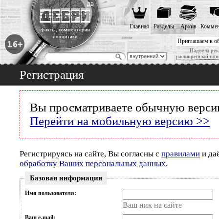
Главная
Разделы
Архив
Коммен
Приглашаем к о
Надоела рек
расширенный пои
Регистрация
Вы просматриваете обычную версию
Перейти на мобильную версию >>
Регистрируясь на сайте, Вы согласны с
правилами
и да
обработку Ваших персональных данных
.
Базовая информация
Имя пользователя:
Ваш ник на сайте
Ваш e-mail: