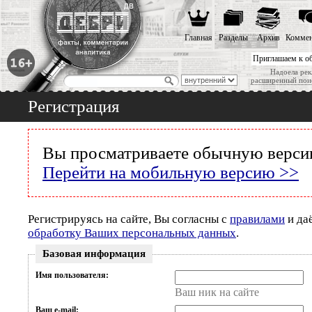
Главная
Разделы
Архив
Коммен
Приглашаем к о
Надоела рек
расширенный пои
Регистрация
Вы просматриваете обычную версию
Перейти на мобильную версию >>
Регистрируясь на сайте, Вы согласны с
правилами
и да
обработку Ваших персональных данных
.
Базовая информация
Имя пользователя:
Ваш ник на сайте
Ваш e-mail: