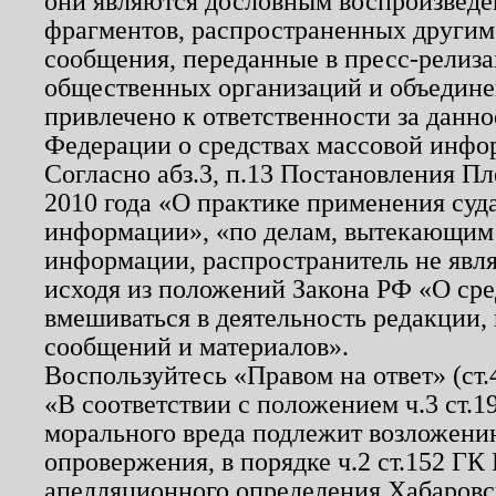
они являются дословным воспроизведе
фрагментов, распространенных другим
сообщения, переданные в пресс-релиза
общественных организаций и объединен
привлечено к ответственности за данн
Федерации о средствах массовой инфо
Согласно абз.3, п.13 Постановления П
2010 года «О практике применения суд
информации», «по делам, вытекающим
информации, распространитель не явл
исходя из положений Закона РФ «О ср
вмешиваться в деятельность редакции, 
сообщений и материалов».
Воспользуйтесь «Правом на ответ» (ст
«В соответствии с положением ч.3 ст.
морального вреда подлежит возложению
опровержения, в порядке ч.2 ст.152 ГК 
апелляционного определения Хабаровско