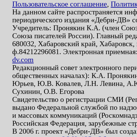
Пользовательское соглашение
,
Политик
На данном сайте распространяется ин
периодического издания «Дебри-ДВ» с
Учредитель: Пронякин К.А. (член Союз
Союза писателей России). Главный ред
680032, Хабаровский край, Хабаровск, п
ф.84212296081. Электронная приемная
dv.com
Редакционный совет электронного пер
общественных началах): К.А. Проняки
Юрьев, Ю.В. Ковалев, Л.Н. Левина, А.
Сухинин, О.В. Егорова
Свидетельство о регистрации СМИ (Р
выдано Федеральной службой по надзо
и массовых коммуникаций (Роскомнадзо
Российская Федерация, зарубежные ст
В 2006 г. проект «Дебри-ДВ» был созда