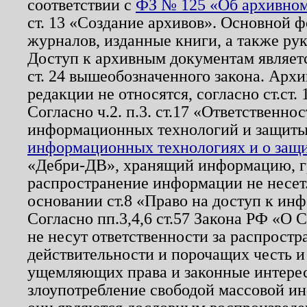
соответствии с
ФЗ № 125 «Об архивном
ст. 13 «Создание архивов». Основной ф
журналов, изданные книги, а также ру
Доступ к архивным документам являетс
ст. 24 вышеобозначенного закона. Арх
редакции не относятся, согласно ст.ст. 
Согласно ч.2. п.3. ст.17 «Ответственн
информационных технологий и защит
информационных технологиях и о защит
«Дебри-ДВ», хранящий информацию, гр
распространение информации не несет.
основании ст.8 «Право на доступ к ин
Согласно пп.3,4,6 ст.57 Закона РФ «О
не несут ответственности за распрост
действительности и порочащих честь и
ущемляющих права и законные интере
злоупотребление свободой массовой ин