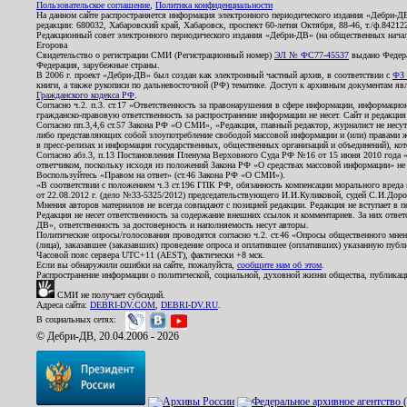
Пользовательское соглашение
,
Политика конфиденциальности
На данном сайте распространяется информация электронного периодического издания «Дебри-Д
редакции: 680032, Хабаровский край, Хабаровск, проспект 60-летия Октября, 88-46, т./ф.8421
Редакционный совет электронного периодического издания «Дебри-ДВ» (на общественных нач
Егорова
Свидетельство о регистрации СМИ (Регистрационный номер)
ЭЛ № ФС77-45537
выдано Федера
Федерация, зарубежные страны.
В 2006 г. проект «Дебри-ДВ» был создан как электронный частный архив, в соответствии с
ФЗ 
книги, а также рукописи по дальневосточной (РФ) тематике. Доступ к архивным документам явля
Гражданского кодекса РФ
.
Согласно ч.2. п.3. ст.17 «Ответственность за правонарушения в сфере информации, информац
гражданско-правовую ответственность за распространение информации не несет. Сайт и редакци
Согласно пп.3,4,6 ст.57 Закона РФ «О СМИ», «Редакция, главный редактор, журналист не несут
либо представляющих собой злоупотребление свободой массовой информации и (или) правами ж
в пресс-релизах и информация государственных, общественных организаций и объединений), кот
Согласно абз.3, п.13 Постановления Пленума Верховного Суда РФ №16 от 15 июня 2010 года 
ответчиком, поскольку исходя из положений Закона РФ «О средствах массовой информации» не 
Воспользуйтесь «Правом на ответ» (ст.46 Закона РФ «О СМИ»).
«В соответствии с положением ч.3 ст.196 ГПК РФ, обязанность компенсации морального вреда п
от 22.08.2012 г. (дело №33-5325/2012) председательствующего И.И.Куликовой, судей С.И.Дор
Мнения авторов материалов не всегда совпадают с позицией редакции. Редакция не вступает в п
Редакция не несет ответственность за содержание внешних ссылок и комментариев. За них отве
ДВ», ответственность за достоверность и наполняемость несут авторы.
Политические опросы/голосования проводятся согласно ч.2. ст.46 «Опросы общественного мнени
(лица), заказавшее (заказавших) проведение опроса и оплатившее (оплативших) указанную публик
Часовой пояс сервера UTC+11 (AEST), фактически +8 мск.
Если вы обнаружили ошибки на сайте, пожалуйста,
сообщите нам об этом
.
Распространение информации о политической, социальной, духовной жизни общества, публикац
СМИ не получает субсидий.
Адреса сайта:
DEBRI-DV.COM
,
DEBRI-DV.RU
.
В социальных сетях:
© Дебри-ДВ, 20.04.2006 - 2026