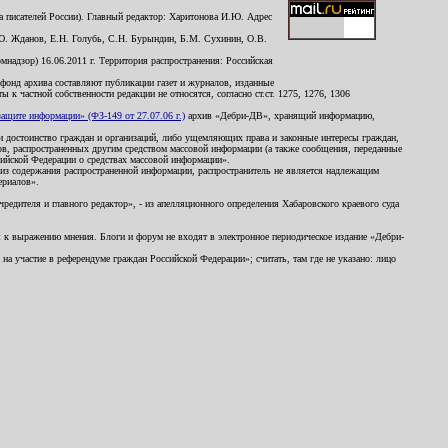
 писателей России). Главный редактор: Харитонова И.Ю. Адрес
Ю. Жданов, Е.Н. Голубь, С.Н. Бурындин, Б.М. Сухинин, О.В.
надзор) 16.06.2011 г. Территория распространения: Российская
й фонд архива составляют публикации газет и журналов, изданные
к частной собственности редакции не относятся, согласно ст.ст. 1275, 1276, 1306
щите информации» (ФЗ-149 от 27.07.06 г.)
архив «Дебри-ДВ», хранящий информацию,
ь и достоинство граждан и организаций, либо ущемляющих права и законные интересы граждан,
ов, распространенных другим средством массовой информации (а также сообщения, переданные
сийской Федерации о средствах массовой информации».
из содержания распространенной информации, распространитель не является надлежащим
ериалов».
редителя и главного редактор», - из апелляционного определения Хабаровского краевого суда
ны к выражению мнения. Блоги и форум не входят в электронное периодическое издание «Дебри-
а участие в референдуме граждан Российской Федерации»; считать, там где не указано: лицо