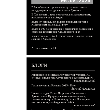
05.08.2026
В Биробиджане прошел мастер-класс стилиста
международного уровня Алекса Датского
В Хабаровском крае подготовились к возможному
повышению уровня Амура
Более 40 социальных выплат проиндексируют в
Хабаровском крае в 2027 году
Более 1 000 тонн бензина и дизтоплива доставили в
северные территории Хабаровского края
Бесплатную сеть Wi-Fi запустили на площади имени
Ленина в Хабаровске
Архив новостей >>
БЛОГИ
Районная библиотека в Амурске уничтожена. На
очереди библиотека Островского в Комсомольске?!
павел попельский
Голая вечеринка Роснано 2015г. Итог.
Евгений Афанасьев
Новые находки Павла Петровича Попельского:
Архив газеты Природа и аномальные явления,
Неизвестная карта НижнеАмурЛага и Последние
выставки автора в Амурске по 2025
павел попельский