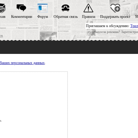
хив
Комментарии
Форум
Обратная связь
Правила
Поддержать проект
М
Приглашаем к обсуждению:
Трил
Надоела реклама? Зарегистри
ск
у Ваших персональных данных
.
в.