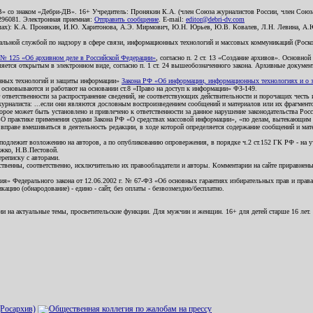
В» со знаком «Дебри-ДВ». 16+ Учредитель: Пронякин К.А. (член Союза журналистов России, член Союза
2296081. Электронная приемная:
Отправить сообщение
. E-mail:
editor@debri-dv.com
алах): К.А. Пронякин, И.Ю. Харитонова, А.Э. Мирмович, Ю.Н. Юрьев, Ю.В. Ковалев, Л.Н. Левина, А.
льной службой по надзору в сфере связи, информационных технологий и массовых коммуникаций (Роском
№ 125 «Об архивном деле в Российской Федерации»
, согласно п. 2 ст. 13 «Создание архивов». Основно
ется открытым в электронном виде, согласно п. 1 ст. 24 вышеобозначенного закона. Архивные документы 
ионных технологий и защиты информации»
Закона РФ «Об информации, информационных технологиях и о за
я основываются и работают на основании ст.8 «Право на доступ к информации» ФЗ-149.
 ответственности за распространение сведений, не соответствующих действительности и порочащих чест
урналиста: ...если они являются дословным воспроизведением сообщений и материалов или их фрагмент
орое может быть установлено и привлечено к ответственности за данное нарушение законодательства Рос
«О практике применения судами Закона РФ «О средствах массовой информации», «по делам, вытекающим 
вправе вмешиваться в деятельность редакции, в ходе которой определяется содержание сообщений и мат
одлежит возложению на авторов, а по опубликованию опровержения, в порядке ч.2 ст.152 ГК РФ - на уч
ожко, Н.В.Пестовой.
ереписку с авторами.
тственны, соответственно, исключительно их правообладатели и авторы. Комментарии на сайте приравне
я» Федерального закона от 12.06.2002 г. № 67-ФЗ «Об основных гарантиях избирательных прав и права н
ацию (обнародование) - едино - сайт, без оплаты - безвозмездно/бесплатно.
ии на актуальные темы, просветительские функции. Для мужчин и женщин. 16+ для детей старше 16 лет.