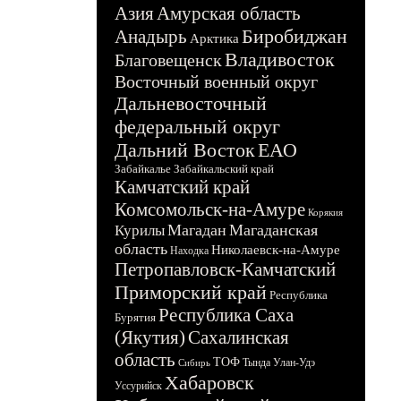
Азия
Амурская область
Биробиджан
Анадырь
Арктика
Владивосток
Благовещенск
Восточный военный округ
Дальневосточный
федеральный округ
Дальний Восток
ЕАО
Забайкалье
Забайкальский край
Камчатский край
Комсомольск-на-Амуре
Корякия
Магадан
Магаданская
Курилы
область
Николаевск-на-Амуре
Находка
Петропавловск-Камчатский
Приморский край
Республика
Республика Саха
Бурятия
(Якутия)
Сахалинская
область
ТОФ
Тында
Улан-Удэ
Сибирь
Хабаровск
Уссурийск