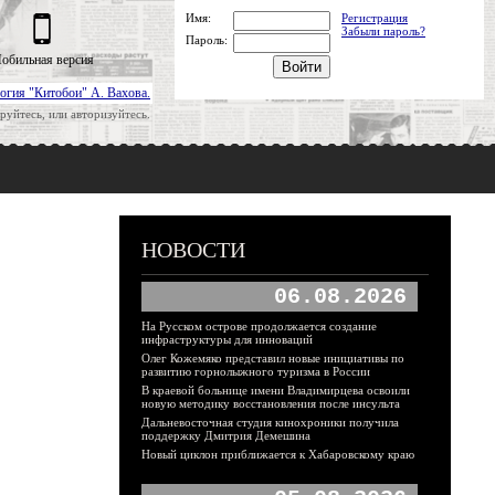
Имя:
Регистрация
Забыли пароль?
Пароль:
обильная версия
огия "Китобои" А. Вахова.
руйтесь, или авторизуйтесь.
НОВОСТИ
06.08.2026
На Русском острове продолжается создание
инфраструктуры для инноваций
Олег Кожемяко представил новые инициативы по
развитию горнолыжного туризма в России
В краевой больнице имени Владимирцева освоили
новую методику восстановления после инсульта
Дальневосточная студия кинохроники получила
поддержку Дмитрия Демешина
Новый циклон приближается к Хабаровскому краю