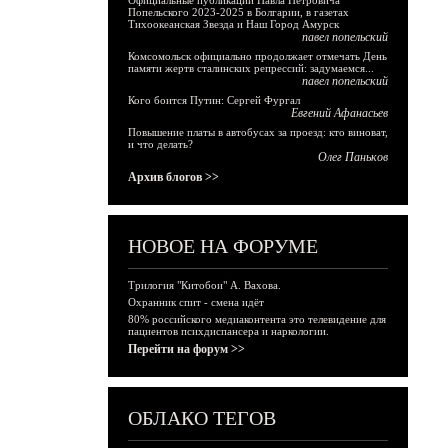
Официальные публикации Павла Петровича
Попельского 2023-2025 в Болгарии, в газетах
Тихоокеанская Звезда и Наш Город Амурск
павел попельский
Комсомольск официально продолжает отмечать День
памяти жертв сталинских репрессий: задумаемся...
павел попельский
Кого боится Путин: Сергей Фургал
Евгений Афанасьев
Повышение платы в автобусах за проезд: кто виноват,
и что делать?
Олег Паньков
Архив блогов >>
НОВОЕ НА ФОРУМЕ
Трилогия "Китобои" А. Вахова.
Охранник спит - смена идёт
80% российского медиаконтента это телевидение для
пациентов психдиспансера и наркологии.
Перейти на форум >>
ОБЛАКО ТЕГОВ