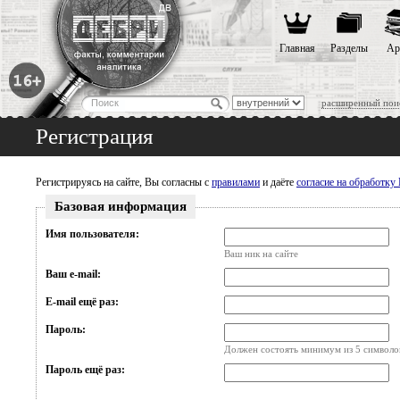
Главная
Разделы
Ар
расширенный пои
Регистрация
Регистрируясь на сайте, Вы согласны с
правилами
и даёте
согласие на обработк
Базовая информация
Имя пользователя:
Ваш ник на сайте
Ваш e-mail:
E-mail ещё раз:
Пароль:
Должен состоять минимум из 5 символо
Пароль ещё раз: