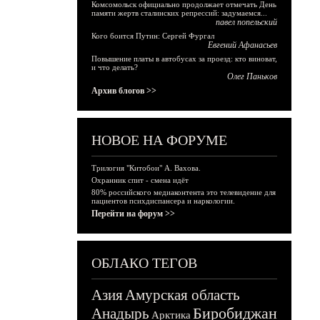
Комсомольск официально продолжает отмечать День
памяти жертв сталинских репрессий: задумаемся...
павел попельский
Кого боится Путин: Сергей Фургал
Евгений Афанасьев
Повышение платы в автобусах за проезд: кто виноват,
и что делать?
Олег Паньков
Архив блогов >>
НОВОЕ НА ФОРУМЕ
Трилогия "Китобои" А. Вахова.
Охранник спит - смена идёт
80% российского медиаконтента это телевидение для
пациентов психдиспансера и наркологии.
Перейти на форум >>
ОБЛАКО ТЕГОВ
Азия
Амурская область
Биробиджан
Анадырь
Арктика