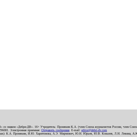
В» со знаком «Дебри-ДВ». 16+ Учредитель: Пронякин К.А. (член Союза журналистов России, член Союза
2296081. Электронная приемная:
Отправить сообщение
. E-mail:
editor@debri-dv.com
алах): К.А. Пронякин, И.Ю. Харитонова, А.Э. Мирмович, Ю.Н. Юрьев, Ю.В. Ковалев, Л.Н. Левина, А.