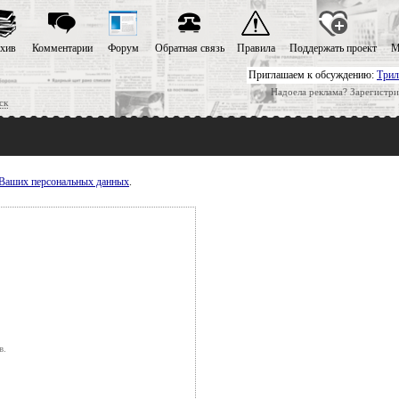
хив
Комментарии
Форум
Обратная связь
Правила
Поддержать проект
М
Приглашаем к обсуждению:
Трил
Надоела реклама? Зарегистри
ск
у Ваших персональных данных
.
в.