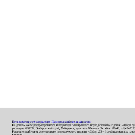
Пользовательское соглашение
,
Политика конфиденциальности
На данном сайте распространяется информация электронного периодического издания «Дебри-Д
редакции: 680032, Хабаровский край, Хабаровск, проспект 60-летия Октября, 88-46, т./ф.8421
Редакционный совет электронного периодического издания «Дебри-ДВ» (на общественных нач
Егорова