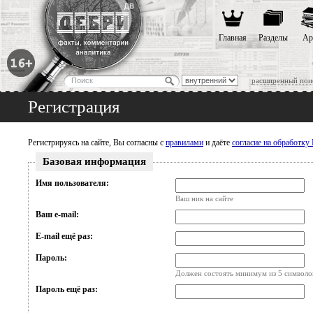
Главная
Разделы
Ар
расширенный пои
Регистрация
Регистрируясь на сайте, Вы согласны с
правилами
и даёте
согласие на обработк
Базовая информация
Имя пользователя:
Ваш ник на сайте
Ваш e-mail:
E-mail ещё раз:
Пароль:
Должен состоять минимум из 5 символо
Пароль ещё раз: