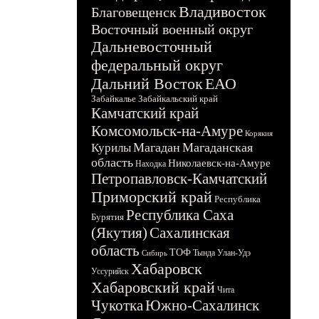
Владивосток
Благовещенск
Восточный военный округ
Дальневосточный
федеральный округ
Дальний Восток
ЕАО
Забайкалье
Забайкальский край
Камчатский край
Комсомольск-на-Амуре
Корякия
Магадан
Магаданская
Курилы
область
Николаевск-на-Амуре
Находка
Петропавловск-Камчатский
Приморский край
Республика
Республика Саха
Бурятия
(Якутия)
Сахалинская
область
ТОФ
Тында
Улан-Удэ
Сибирь
Хабаровск
Уссурийск
Хабаровский край
Чита
Чукотка
Южно-Сахалинск