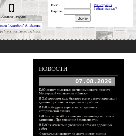
Имя:
Регистрация
Забыли пароль?
Пароль:
обильная версия
огия "Китобои" А. Вахова.
руйтесь, или авторизуйтесь.
НОВОСТИ
07.08.2026
ЕАО станет пилотным регионом нового проекта
Мастерской управления «Сенеж»
В Хабаровском крае быстрее всего растут зарплаты у
административного персонала и рабочих
В ЕАО обсудили стратегию сохранения
исторической памяти
ЕАО - в числе 40 российских регионов-участников
кампании «Продвижение безопасности»
В ЕАО значительно увеличены объемы дорожных
работ
Федеральный эксперт по достоинству оценил