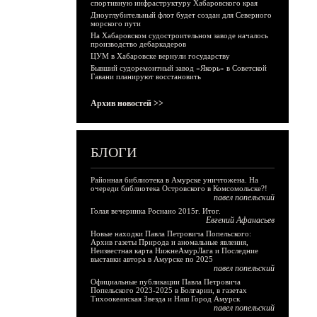
спортивную инфраструктуру Хабаровского края
Дноуглубительный флот будет создан для Северного
морского пути
На Хабаровском судостроительном заводе началось
производство дебаркадеров
ЦУМ в Хабаровске вернули государству
Бывший судоремонтный завод «Якорь» в Советской
Гавани планируют восстановить
Архив новостей >>
БЛОГИ
Районная библиотека в Амурске уничтожена. На
очереди библиотека Островского в Комсомольске?!
павел попельский
Голая вечеринка Роснано 2015г. Итог.
Евгений Афанасьев
Новые находки Павла Петровича Попельского:
Архив газеты Природа и аномальные явления,
Неизвестная карта НижнеАмурЛага и Последние
выставки автора в Амурске по 2025
павел попельский
Официальные публикации Павла Петровича
Попельского 2023-2025 в Болгарии, в газетах
Тихоокеанская Звезда и Наш Город Амурск
павел попельский