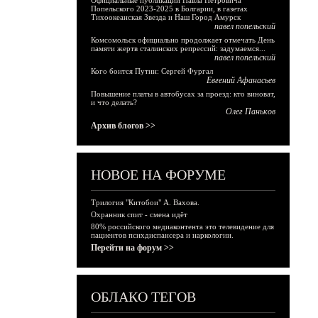
Официальные публикации Павла Петровича
Попельского 2023-2025 в Болгарии, в газетах
Тихоокеанская Звезда и Наш Город Амурск
павел попельский
Комсомольск официально продолжает отмечать День
памяти жертв сталинских репрессий: задумаемся...
павел попельский
Кого боится Путин: Сергей Фургал
Евгений Афанасьев
Повышение платы в автобусах за проезд: кто виноват,
и что делать?
Олег Паньков
Архив блогов >>
НОВОЕ НА ФОРУМЕ
Трилогия "Китобои" А. Вахова.
Охранник спит - смена идёт
80% российского медиаконтента это телевидение для
пациентов психдиспансера и наркологии.
Перейти на форум >>
ОБЛАКО ТЕГОВ