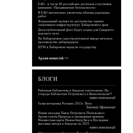
ЕАО - в числе 40 российских регионов-участников
кампании «Продвижение безопасности»
В ЕАО значительно увеличены объемы дорожных
работ
Федеральный эксперт по достоинству оценил
спортивную инфраструктуру Хабаровского края
Дноуглубительный флот будет создан для Северного
морского пути
На Хабаровском судостроительном заводе началось
производство дебаркадеров
ЦУМ в Хабаровске вернули государству
Архив новостей >>
БЛОГИ
Районная библиотека в Амурске уничтожена. На
очереди библиотека Островского в Комсомольске?!
павел попельский
Голая вечеринка Роснано 2015г. Итог.
Евгений Афанасьев
Новые находки Павла Петровича Попельского:
Архив газеты Природа и аномальные явления,
Неизвестная карта НижнеАмурЛага и Последние
выставки автора в Амурске по 2025
павел попельский