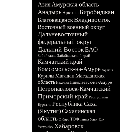
Азия
Амурская область
Биробиджан
Анадырь
Арктика
Владивосток
Благовещенск
Восточный военный округ
Дальневосточный
федеральный округ
Дальний Восток
ЕАО
Забайкалье
Забайкальский край
Камчатский край
Комсомольск-на-Амуре
Корякия
Магадан
Магаданская
Курилы
область
Николаевск-на-Амуре
Находка
Петропавловск-Камчатский
Приморский край
Республика
Республика Саха
Бурятия
(Якутия)
Сахалинская
область
ТОФ
Тында
Улан-Удэ
Сибирь
Хабаровск
Уссурийск