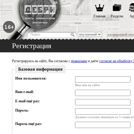
Главная
Разделы
Ар
расширенный пои
Регистрация
Регистрируясь на сайте, Вы согласны с
правилами
и даёте
согласие на обработк
Базовая информация
Имя пользователя:
Ваш ник на сайте
Ваш e-mail:
E-mail ещё раз:
Пароль:
Должен состоять минимум из 5 символо
Пароль ещё раз: