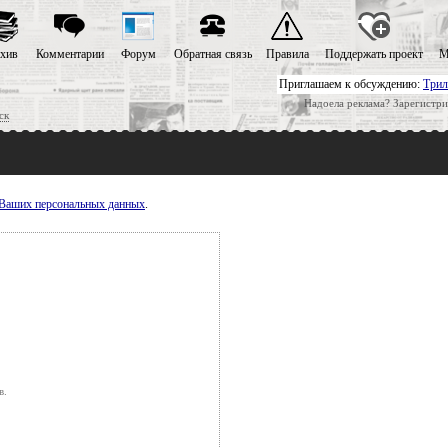
хив
Комментарии
Форум
Обратная связь
Правила
Поддержать проект
М
Приглашаем к обсуждению:
Трил
Надоела реклама? Зарегистри
ск
у Ваших персональных данных
.
в.