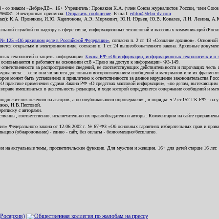
В» со знаком «Дебри-ДВ». 16+ Учредитель: Пронякин К.А. (член Союза журналистов России, член Союза
2296081. Электронная приемная:
Отправить сообщение
. E-mail:
editor@debri-dv.com
алах): К.А. Пронякин, И.Ю. Харитонова, А.Э. Мирмович, Ю.Н. Юрьев, Ю.В. Ковалев, Л.Н. Левина, А.
льной службой по надзору в сфере связи, информационных технологий и массовых коммуникаций (Роском
№ 125 «Об архивном деле в Российской Федерации»
, согласно п. 2 ст. 13 «Создание архивов». Основно
ется открытым в электронном виде, согласно п. 1 ст. 24 вышеобозначенного закона. Архивные документы 
ионных технологий и защиты информации»
Закона РФ «Об информации, информационных технологиях и о за
я основываются и работают на основании ст.8 «Право на доступ к информации» ФЗ-149.
 ответственности за распространение сведений, не соответствующих действительности и порочащих чест
урналиста: ...если они являются дословным воспроизведением сообщений и материалов или их фрагмент
орое может быть установлено и привлечено к ответственности за данное нарушение законодательства Рос
«О практике применения судами Закона РФ «О средствах массовой информации», «по делам, вытекающим 
вправе вмешиваться в деятельность редакции, в ходе которой определяется содержание сообщений и мат
одлежит возложению на авторов, а по опубликованию опровержения, в порядке ч.2 ст.152 ГК РФ - на уч
ожко, Н.В.Пестовой.
ереписку с авторами.
тственны, соответственно, исключительно их правообладатели и авторы. Комментарии на сайте приравне
я» Федерального закона от 12.06.2002 г. № 67-ФЗ «Об основных гарантиях избирательных прав и права н
ацию (обнародование) - едино - сайт, без оплаты - безвозмездно/бесплатно.
ии на актуальные темы, просветительские функции. Для мужчин и женщин. 16+ для детей старше 16 лет.