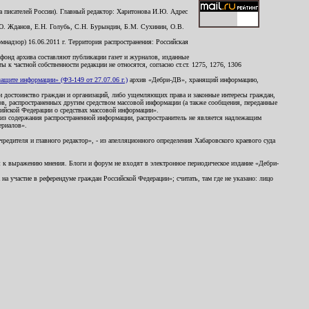
 писателей России). Главный редактор: Харитонова И.Ю. Адрес
Ю. Жданов, Е.Н. Голубь, С.Н. Бурындин, Б.М. Сухинин, О.В.
надзор) 16.06.2011 г. Территория распространения: Российская
й фонд архива составляют публикации газет и журналов, изданные
к частной собственности редакции не относятся, согласно ст.ст. 1275, 1276, 1306
щите информации» (ФЗ-149 от 27.07.06 г.)
архив «Дебри-ДВ», хранящий информацию,
ь и достоинство граждан и организаций, либо ущемляющих права и законные интересы граждан,
ов, распространенных другим средством массовой информации (а также сообщения, переданные
сийской Федерации о средствах массовой информации».
из содержания распространенной информации, распространитель не является надлежащим
ериалов».
редителя и главного редактор», - из апелляционного определения Хабаровского краевого суда
ны к выражению мнения. Блоги и форум не входят в электронное периодическое издание «Дебри-
а участие в референдуме граждан Российской Федерации»; считать, там где не указано: лицо