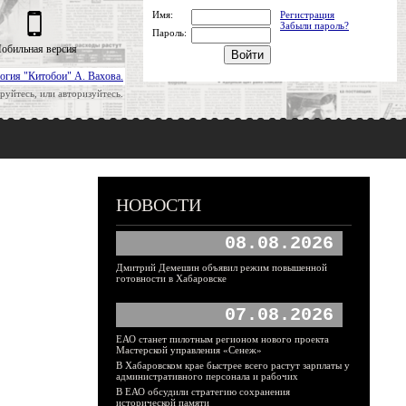
Имя:
Регистрация
Забыли пароль?
Пароль:
обильная версия
огия "Китобои" А. Вахова.
руйтесь, или авторизуйтесь.
НОВОСТИ
08.08.2026
Дмитрий Демешин объявил режим повышенной
готовности в Хабаровске
07.08.2026
ЕАО станет пилотным регионом нового проекта
Мастерской управления «Сенеж»
В Хабаровском крае быстрее всего растут зарплаты у
административного персонала и рабочих
В ЕАО обсудили стратегию сохранения
исторической памяти