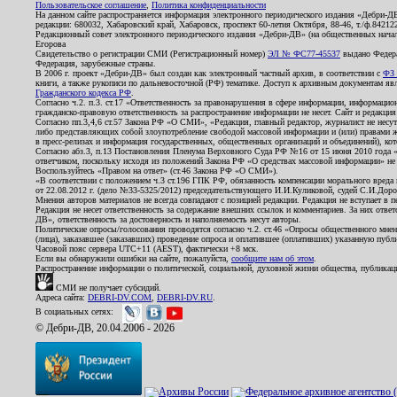
Пользовательское соглашение
,
Политика конфиденциальности
На данном сайте распространяется информация электронного периодического издания «Дебри-Д
редакции: 680032, Хабаровский край, Хабаровск, проспект 60-летия Октября, 88-46, т./ф.8421
Редакционный совет электронного периодического издания «Дебри-ДВ» (на общественных нач
Егорова
Свидетельство о регистрации СМИ (Регистрационный номер)
ЭЛ № ФС77-45537
выдано Федера
Федерация, зарубежные страны.
В 2006 г. проект «Дебри-ДВ» был создан как электронный частный архив, в соответствии с
ФЗ 
книги, а также рукописи по дальневосточной (РФ) тематике. Доступ к архивным документам явля
Гражданского кодекса РФ
.
Согласно ч.2. п.3. ст.17 «Ответственность за правонарушения в сфере информации, информац
гражданско-правовую ответственность за распространение информации не несет. Сайт и редакци
Согласно пп.3,4,6 ст.57 Закона РФ «О СМИ», «Редакция, главный редактор, журналист не несут
либо представляющих собой злоупотребление свободой массовой информации и (или) правами ж
в пресс-релизах и информация государственных, общественных организаций и объединений), кот
Согласно абз.3, п.13 Постановления Пленума Верховного Суда РФ №16 от 15 июня 2010 года 
ответчиком, поскольку исходя из положений Закона РФ «О средствах массовой информации» не 
Воспользуйтесь «Правом на ответ» (ст.46 Закона РФ «О СМИ»).
«В соответствии с положением ч.3 ст.196 ГПК РФ, обязанность компенсации морального вреда п
от 22.08.2012 г. (дело №33-5325/2012) председательствующего И.И.Куликовой, судей С.И.Дор
Мнения авторов материалов не всегда совпадают с позицией редакции. Редакция не вступает в п
Редакция не несет ответственность за содержание внешних ссылок и комментариев. За них отве
ДВ», ответственность за достоверность и наполняемость несут авторы.
Политические опросы/голосования проводятся согласно ч.2. ст.46 «Опросы общественного мнени
(лица), заказавшее (заказавших) проведение опроса и оплатившее (оплативших) указанную публик
Часовой пояс сервера UTC+11 (AEST), фактически +8 мск.
Если вы обнаружили ошибки на сайте, пожалуйста,
сообщите нам об этом
.
Распространение информации о политической, социальной, духовной жизни общества, публикац
СМИ не получает субсидий.
Адреса сайта:
DEBRI-DV.COM
,
DEBRI-DV.RU
.
В социальных сетях:
© Дебри-ДВ, 20.04.2006 - 2026