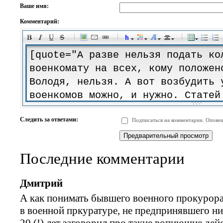
Ваше имя:
Комментарий:
-
-
-
-
-
-
-
-
-
-
-
-
-
-
-
-
-
-
-
-
-
-
-
-
-
-
-
-
-
-
-
-
-
-
-
-
Следить за ответами:
Подписаться на комментарии. Оповещ
-
-
-
-
-
-
-
-
-
Последние комментарии
Дмитрий
А как понимать бывшего военного прокурора
в военной пркуратуре, не предпринявшего н
20 (!) лет заговорил про такие вопиющие дей