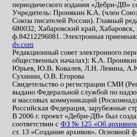
периодического издания «Дебри-ДВ» с
Учредитель: Пронякин К.А. (член Союз
Союза писателей России). Главный ред
680032, Хабаровский край, Хабаровск, п
ф.84212296081. Электронная приемная
dv.com
Редакционный совет электронного пер
общественных началах): К.А. Проняки
Юрьев, Ю.В. Ковалев, Л.Н. Левина, А.
Сухинин, О.В. Егорова
Свидетельство о регистрации СМИ (Р
выдано Федеральной службой по надзо
и массовых коммуникаций (Роскомнадзо
Российская Федерация, зарубежные ст
В 2006 г. проект «Дебри-ДВ» был созда
соответствии с
ФЗ № 125 «Об архивном
ст. 13 «Создание архивов». Основной ф