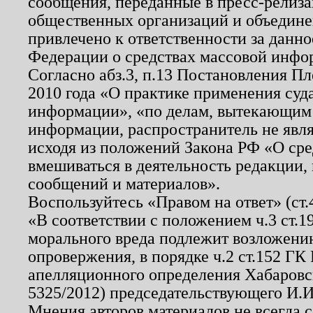
сообщения, переданные в пресс-релиза
общественных организаций и объединен
привлечено к ответственности за данн
Федерации о средствах массовой инфо
Согласно абз.3, п.13 Постановления П
2010 года «О практике применения суд
информации», «по делам, вытекающим
информации, распространитель не явл
исходя из положений Закона РФ «О ср
вмешиваться в деятельность редакции, 
сообщений и материалов».
Воспользуйтесь «Правом на ответ» (ст
«В соответствии с положением ч.3 ст.
морального вреда подлежит возложению
опровержения, в порядке ч.2 ст.152 ГК 
апелляционного определения Хабаровско
5325/2012) председательствующего И.И
Мнения авторов материалов не всегда 