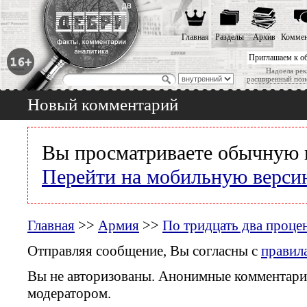
Главная
Разделы
Архив
Коммен
Приглашаем к о
Надоела рек
расширенный пои
Новый комментарий
Вы просматриваете обычную 
Перейти на мобильную верси
Главная
>>
Армия
>>
По тридцать два проце
Отправляя сообщение, Вы согласны с
правил
Вы не авторизованы. Анонимные комментари
модератором.