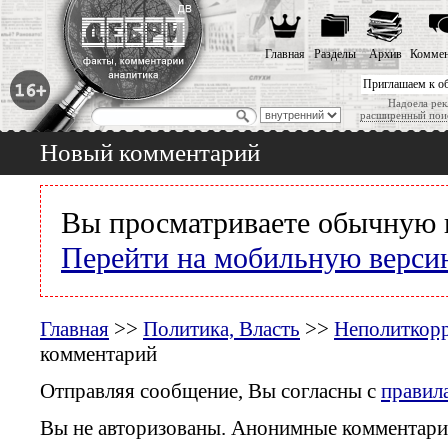
Главная
Разделы
Архив
Коммен
Приглашаем к о
Надоела рек
расширенный пои
Новый комментарий
Вы просматриваете обычную 
Перейти на мобильную верси
Главная
>>
Политика, Власть
>>
Неполиткор
комментарий
Отправляя сообщение, Вы согласны с
правил
Вы не авторизованы. Анонимные комментари