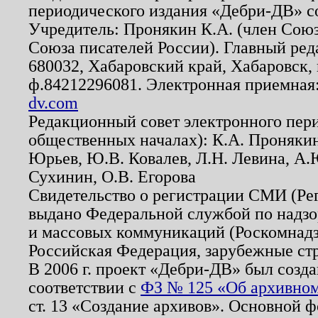
периодического издания «Дебри-ДВ» с
Учредитель: Пронякин К.А. (член Союз
Союза писателей России). Главный ред
680032, Хабаровский край, Хабаровск, п
ф.84212296081. Электронная приемная
dv.com
Редакционный совет электронного пер
общественных началах): К.А. Проняки
Юрьев, Ю.В. Ковалев, Л.Н. Левина, А.
Сухинин, О.В. Егорова
Свидетельство о регистрации СМИ (Р
выдано Федеральной службой по надзо
и массовых коммуникаций (Роскомнадзо
Российская Федерация, зарубежные ст
В 2006 г. проект «Дебри-ДВ» был созда
соответствии с
ФЗ № 125 «Об архивном
ст. 13 «Создание архивов». Основной ф