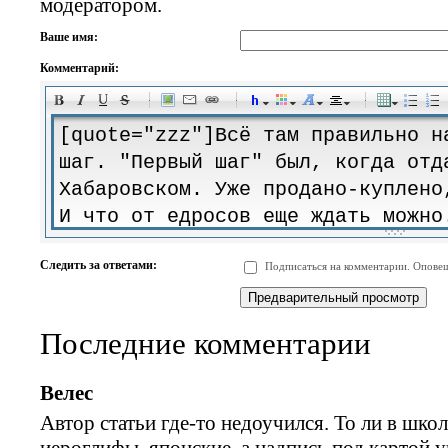
модератором.
Ваше имя:
Комментарий:
-
-
-
-
-
-
-
-
-
-
-
-
-
-
-
-
-
-
-
-
-
-
-
-
-
-
-
-
-
-
-
-
-
-
-
-
Следить за ответами:
Подписаться на комментарии. Оповещ
-
-
-
-
-
-
-
-
-
Последние комментарии
Велес
Автор статьи где-то недоучился. То ли в школ
иероглифы, японские, а надпись под картой 