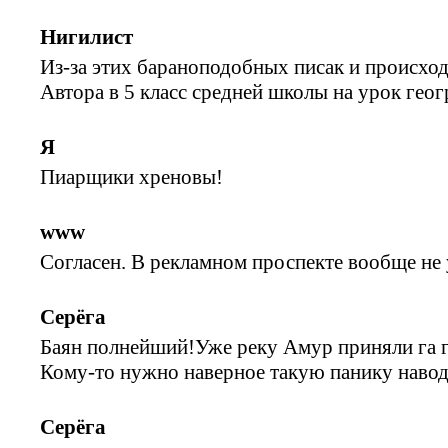
Нигилист
Из-за этих бараноподобных писак и происхо
Автора в 5 класс средней школы на урок гео
Я
Пиарщики хреновы!
www
Согласен. В рекламном проспекте вообще не
Серёга
Баян полнейший!Уже реку Амур приняли га 
Кому-то нужно наверное такую панику навод
Серёга