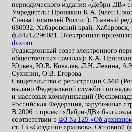
периодического издания «Дебри-ДВ» с
Учредитель: Пронякин К.А. (член Союз
Союза писателей России). Главный ред
680032, Хабаровский край, Хабаровск, п
ф.84212296081. Электронная приемная
dv.com
Редакционный совет электронного пер
общественных началах): К.А. Проняки
Юрьев, Ю.В. Ковалев, Л.Н. Левина, А.
Сухинин, О.В. Егорова
Свидетельство о регистрации СМИ (Р
выдано Федеральной службой по надзо
и массовых коммуникаций (Роскомнадзо
Российская Федерация, зарубежные ст
В 2006 г. проект «Дебри-ДВ» был созда
соответствии с
ФЗ № 125 «Об архивном
ст. 13 «Создание архивов». Основной ф