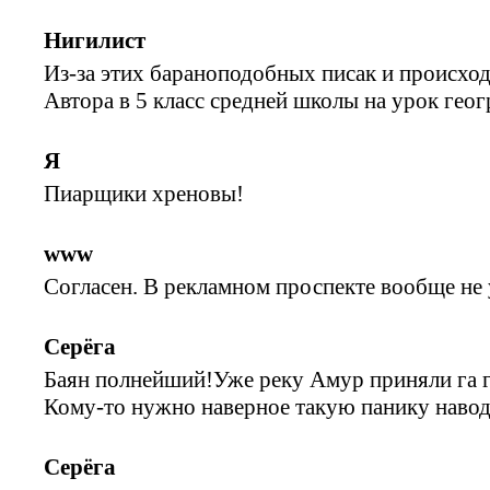
Нигилист
Из-за этих бараноподобных писак и происхо
Автора в 5 класс средней школы на урок гео
Я
Пиарщики хреновы!
www
Согласен. В рекламном проспекте вообще не
Серёга
Баян полнейший!Уже реку Амур приняли га 
Кому-то нужно наверное такую панику навод
Серёга