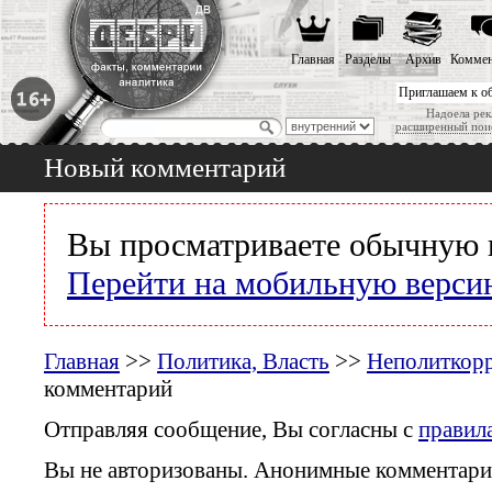
Главная
Разделы
Архив
Коммен
Приглашаем к о
Надоела рек
расширенный пои
Новый комментарий
Вы просматриваете обычную 
Перейти на мобильную верси
Главная
>>
Политика, Власть
>>
Неполиткор
комментарий
Отправляя сообщение, Вы согласны с
правил
Вы не авторизованы. Анонимные комментари