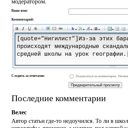
модератором.
Ваше имя:
Комментарий:
-
-
-
-
-
-
-
-
-
-
-
-
-
-
-
-
-
-
-
-
-
-
-
-
-
-
-
-
-
-
-
-
-
-
-
-
Следить за ответами:
Подписаться на комментарии. Оповещ
-
-
-
-
-
-
-
-
-
Последние комментарии
Велес
Автор статьи где-то недоучился. То ли в школ
иероглифы, японские, а надпись под картой 