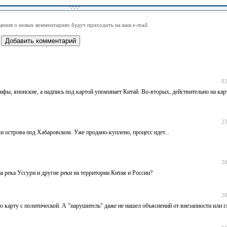
-
-
-
-
-
-
-
-
-
-
-
-
-
-
-
-
ения о новых комментариях будут приходить на ваш e-mail.
-
-
-
-
-
-
-
-
-
-
-
-
02
лифы, японские, а надпись под картой упоминает Китай. Во-вторых, действительно на кар
23
и острова под Хабаровском. Уже продано-куплено, процесс идет...
20
а река Уссури и другие реки на территории Китая и России?
20
ую карту с политической. А "нарушитель" даже не нашел объяснений от внезапности или г