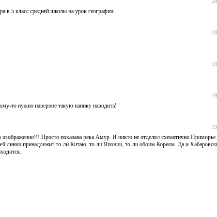
20
а в 5 класс средней школы на урок географии.
20
19
19
ому-то нужно наверное такую панику наводить!
19
но изображенно!!! Просто показана река Амур. И никто не отделял схематично Приморье
иней линии принадлежит то-ли Китаю, то-ли Японии, то-ли обоим Кореям. Да и Хабаровс
аходится.