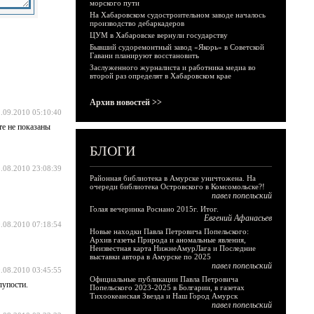
морского пути
На Хабаровском судостроительном заводе началось
производство дебаркадеров
ЦУМ в Хабаровске вернули государству
Бывший судоремонтный завод «Якорь» в Советской
Гавани планируют восстановить
Заслуженного журналиста и работника медиа во
второй раз определят в Хабаровском крае
Архив новостей >>
.09.2010 05:10:40
те не показаны
БЛОГИ
.08.2010 23:08:39
Районная библиотека в Амурске уничтожена. На
очереди библиотека Островского в Комсомольске?!
павел попельский
Голая вечеринка Роснано 2015г. Итог.
Евгений Афанасьев
.08.2010 07:18:54
Новые находки Павла Петровича Попельского:
Архив газеты Природа и аномальные явления,
Неизвестная карта НижнеАмурЛага и Последние
выставки автора в Амурске по 2025
павел попельский
.08.2010 03:45:55
Официальные публикации Павла Петровича
лупости.
Попельского 2023-2025 в Болгарии, в газетах
Тихоокеанская Звезда и Наш Город Амурск
павел попельский