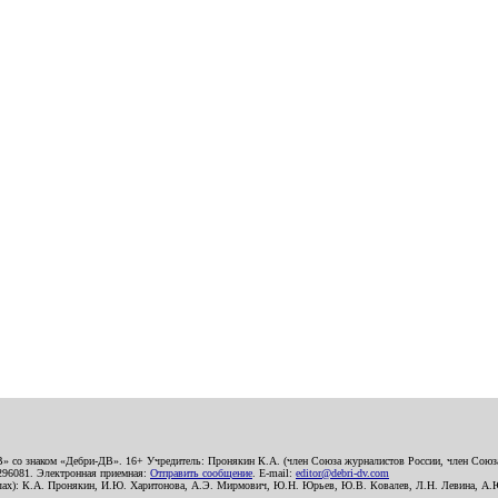
В» со знаком «Дебри-ДВ». 16+ Учредитель: Пронякин К.А. (член Союза журналистов России, член Союза
2296081. Электронная приемная:
Отправить сообщение
. E-mail:
editor@debri-dv.com
алах): К.А. Пронякин, И.Ю. Харитонова, А.Э. Мирмович, Ю.Н. Юрьев, Ю.В. Ковалев, Л.Н. Левина, А.