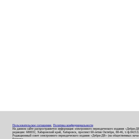
Пользовательское соглашение
,
Политика конфиденциальности
На данном сайте распространяется информация электронного периодического издания «Дебри-Д
редакции: 680032, Хабаровский край, Хабаровск, проспект 60-летия Октября, 88-46, т./ф.8421
Редакционный совет электронного периодического издания «Дебри-ДВ» (на общественных нач
Егорова