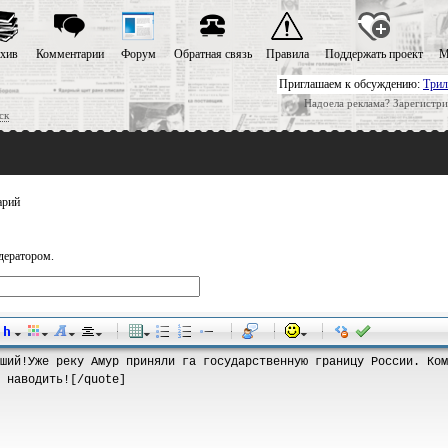
хив
Комментарии
Форум
Обратная связь
Правила
Поддержать проект
М
Приглашаем к обсуждению:
Трил
Надоела реклама? Зарегистри
ск
арий
дератором.
-
-
-
-
-
-
-
-
-
-
-
-
-
-
-
-
-
-
-
-
-
-
-
-
-
-
-
-
-
-
-
-