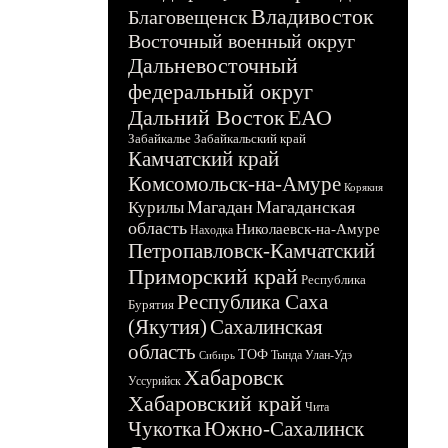
Владивосток
Благовещенск
Восточный военный округ
Дальневосточный
федеральный округ
Дальний Восток
ЕАО
Забайкалье
Забайкальский край
Камчатский край
Комсомольск-на-Амуре
Корякия
Магадан
Магаданская
Курилы
область
Николаевск-на-Амуре
Находка
Петропавловск-Камчатский
Приморский край
Республика
Республика Саха
Бурятия
(Якутия)
Сахалинская
область
ТОФ
Тында
Улан-Удэ
Сибирь
Хабаровск
Уссурийск
Хабаровский край
Чита
Чукотка
Южно-Сахалинск