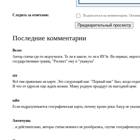
-
-
-
-
-
-
-
-
Следить за ответами:
Подписаться на комментарии. Оповещ
-
-
-
-
-
-
Последние комментарии
Велес
Автор статьи где-то недоучился. То ли в школе, то ли в ВУЗе. Во-первых, иерог
государственные границ. "Респект" ему и "уважуха".
zzz
Всё там правильно на карте. Это следующий шаг. "Первый шаг" был, когда отдал
И что от едросов еще ждать можно. Маму родную продадут по выгодной цене.
ыйо
Если подразумевается географическая карта, почему кроме реки Амур не указан
Античушь
...и действительно, авторы статьи немного не разобрались, спутав географическ