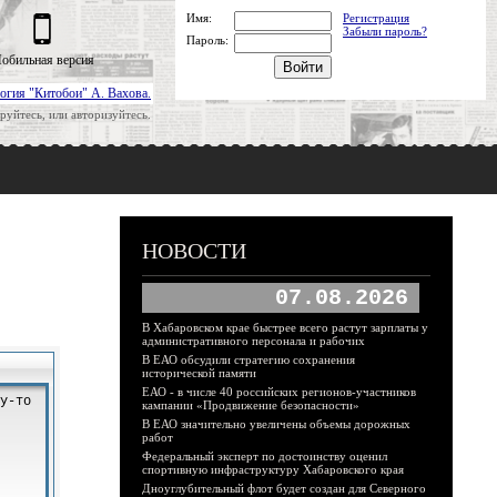
Имя:
Регистрация
Забыли пароль?
Пароль:
обильная версия
огия "Китобои" А. Вахова.
руйтесь, или авторизуйтесь.
НОВОСТИ
07.08.2026
В Хабаровском крае быстрее всего растут зарплаты у
административного персонала и рабочих
В ЕАО обсудили стратегию сохранения
исторической памяти
ЕАО - в числе 40 российских регионов-участников
кампании «Продвижение безопасности»
В ЕАО значительно увеличены объемы дорожных
работ
Федеральный эксперт по достоинству оценил
спортивную инфраструктуру Хабаровского края
Дноуглубительный флот будет создан для Северного