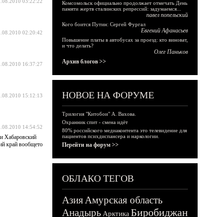
.08.2010 03:22:22
Комсомольск официально продолжает отмечать День
памяти жертв сталинских репрессий: задумаемся...
павел попельский
Кого боится Путин: Сергей Фургал
Евгений Афанасьев
.08.2010 02:20:42
Повышение платы в автобусах за проезд: кто виноват,
и что делать?
Олег Паньков
Архив блогов >>
.08.2010 16:37:27
НОВОЕ НА ФОРУМЕ
.08.2010 15:12:13
Трилогия "Китобои" А. Вахова.
Охранник спит - смена идёт
.08.2010 14:54:52
80% российского медиаконтента это телевидение для
пациентов психдиспансера и наркологии.
 и Хабаровский
кий край вообщето
Перейти на форум >>
ОБЛАКО ТЕГОВ
Азия
Амурская область
Биробиджан
Анадырь
Арктика