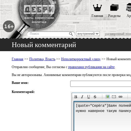
Главная
Разделы
Ар
расширенный пои
Новый комментарий
Главная
>>
Политика, Власть
>>
Неполиткорректный «ляп»
>> Новый коммент
Отправляя сообщение, Вы согласны с
правилами публикации на сайте
.
Вы не авторизованы. Анонимные комментарии публикуются после проверки мо
Ваше имя:
Комментарий:
-
-
-
-
-
-
-
-
-
-
-
-
-
-
-
-