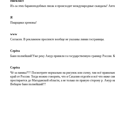
Нигилист
Из-за этих бараноподобных писак и происходят международные скандалы! Автор
Я
Пиарщики хреновы!
www
Согласен. В рекламном проспекте вообще не указаны линии госграницы.
Серёга
Баян полнейший!Уже реку Амур приняли га государственную границу России. К
Серёга
Чё за паника?!!! Посмотрите нормально на рисунок или схему, там всё правиль
край от России. Тогда можно говорить, что и Сахалин отделён и всё что ниже с
простирается до Магаданской области, а не только по правую сторону р. Амур н
Вобщем баян полнейший!!!