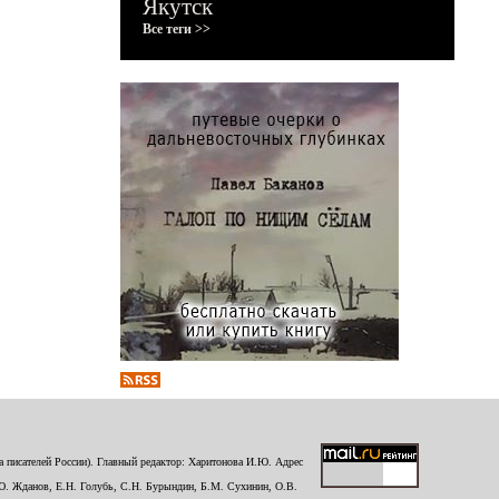
Якутск
Все теги >>
 писателей России). Главный редактор: Харитонова И.Ю. Адрес
Ю. Жданов, Е.Н. Голубь, С.Н. Бурындин, Б.М. Сухинин, О.В.