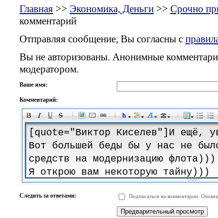
Главная
>>
Экономика, Деньги
>>
Срочно пр
комментарий
Отправляя сообщение, Вы согласны с
правил
Вы не авторизованы. Анонимные комментари
модератором.
Ваше имя:
Комментарий:
-
-
-
-
-
-
-
-
-
-
-
-
-
-
-
-
-
-
-
-
-
-
-
-
-
-
-
-
-
-
-
-
-
-
-
-
Следить за ответами:
Подписаться на комментарии. Оповещ
-
-
-
-
-
-
-
-
-