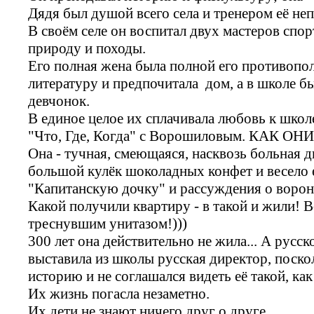
Дядя был душой всего села и тренером её н
В своём селе он воспитал двух мастеров спо
природу и походы.
Его полная жена была полной его противоп
литературу и предпочитала дом, а в школе 
девчонок.
В единое целое их сплачивала любовь к школ
"Что, Где, Когда" с Ворошиловым. КАК ОН
Она - тучная, смеющаяся, насквозь больная д
большой кулёк шоколадных конфет и весело е
"Капитанскую дочку" и рассуждения о вороне
Какой получили квартиру - в такой и жили! В
треснувшим унитазом!)))
300 лет она действительно не жила... А русс
выставила из школы русская директор, поско
историю и не соглашался видеть её такой, как 
Их жизнь погасла незаметно.
Их дети не знают ничего друг о друге.