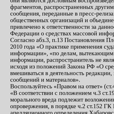
они являются дословным воспроизведе
фрагментов, распространенных другим
сообщения, переданные в пресс-релиза
общественных организаций и объединен
привлечено к ответственности за данн
Федерации о средствах массовой инфо
Согласно абз.3, п.13 Постановления П
2010 года «О практике применения суд
информации», «по делам, вытекающим
информации, распространитель не явл
исходя из положений Закона РФ «О ср
вмешиваться в деятельность редакции, 
сообщений и материалов».
Воспользуйтесь «Правом на ответ» (ст
«В соответствии с положением ч.3 ст.
морального вреда подлежит возложению
опровержения, в порядке ч.2 ст.152 ГК 
апелляционного определения Хабаровско