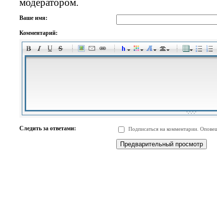
модератором.
Ваше имя:
Комментарий:
-
-
-
-
-
-
-
-
-
-
-
-
-
-
-
-
-
-
-
-
-
-
-
-
-
-
-
-
-
-
-
-
-
-
-
-
Следить за ответами:
Подписаться на комментарии. Оповещ
-
-
-
-
-
-
-
-
-