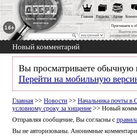
Главная
Разделы
Архив
Коммен
Приглашаем к о
Надоела рек
расширенный пои
Новый комментарий
Вы просматриваете обычную 
Перейти на мобильную верси
Главная
>>
Новости
>>
Начальника почты в 
условному сроку за хищение
>> Новый комм
Отправляя сообщение, Вы согласны с
правил
Вы не авторизованы. Анонимные комментари