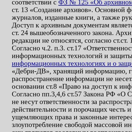
соответствии с
ФЗ № 125 «Об архивном
ст. 13 «Создание архивов». Основной ф
журналов, изданные книги, а также ру
Доступ к архивным документам являетс
ст. 24 вышеобозначенного закона. Арх
редакции не относятся, согласно ст.ст. 
Согласно ч.2. п.3. ст.17 «Ответственн
информационных технологий и защит
информационных технологиях и о защит
«Дебри-ДВ», хранящий информацию, гр
распространение информации не несет.
основании ст.8 «Право на доступ к ин
Согласно пп.3,4,6 ст.57 Закона РФ «О
не несут ответственности за распрост
действительности и порочащих честь и
ущемляющих права и законные интере
злоупотребление свободой массовой ин