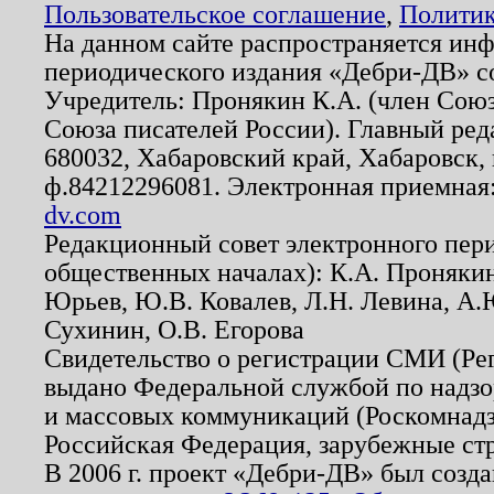
Пользовательское соглашение
,
Политик
На данном сайте распространяется ин
периодического издания «Дебри-ДВ» с
Учредитель: Пронякин К.А. (член Союз
Союза писателей России). Главный ред
680032, Хабаровский край, Хабаровск, п
ф.84212296081. Электронная приемная
dv.com
Редакционный совет электронного пер
общественных началах): К.А. Проняки
Юрьев, Ю.В. Ковалев, Л.Н. Левина, А.
Сухинин, О.В. Егорова
Свидетельство о регистрации СМИ (Р
выдано Федеральной службой по надзо
и массовых коммуникаций (Роскомнадзо
Российская Федерация, зарубежные ст
В 2006 г. проект «Дебри-ДВ» был созда