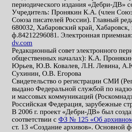
периодического издания «Дебри-ДВ» с
Учредитель: Пронякин К.А. (член Союз
Союза писателей России). Главный ред
680032, Хабаровский край, Хабаровск, п
ф.84212296081. Электронная приемная
dv.com
Редакционный совет электронного пер
общественных началах): К.А. Проняки
Юрьев, Ю.В. Ковалев, Л.Н. Левина, А.
Сухинин, О.В. Егорова
Свидетельство о регистрации СМИ (Р
выдано Федеральной службой по надзо
и массовых коммуникаций (Роскомнадзо
Российская Федерация, зарубежные ст
В 2006 г. проект «Дебри-ДВ» был созда
соответствии с
ФЗ № 125 «Об архивном
ст. 13 «Создание архивов». Основной ф