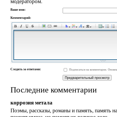
модератором.
Ваше имя:
Комментарий:
-
-
-
-
-
-
-
-
-
-
-
-
-
-
-
-
-
-
-
-
-
-
-
-
-
-
-
-
-
-
-
-
-
-
-
-
Следить за ответами:
Подписаться на комментарии. Оповещ
-
-
-
-
-
-
-
-
-
Последние комментарии
коррозия метала
Поэмы, рассказы, романы и память, память на
помнят имена, но помнят их великое дело.