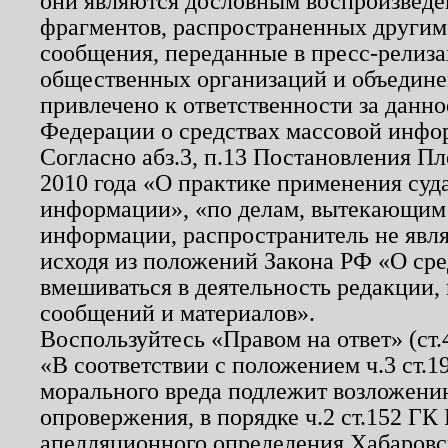
они являются дословным воспроизведе
фрагментов, распространенных другим
сообщения, переданные в пресс-релиза
общественных организаций и объединен
привлечено к ответственности за данн
Федерации о средствах массовой инфо
Согласно абз.3, п.13 Постановления П
2010 года «О практике применения суд
информации», «по делам, вытекающим
информации, распространитель не явл
исходя из положений Закона РФ «О ср
вмешиваться в деятельность редакции, 
сообщений и материалов».
Воспользуйтесь «Правом на ответ» (ст
«В соответствии с положением ч.3 ст.
морального вреда подлежит возложению
опровержения, в порядке ч.2 ст.152 ГК 
апелляционного определения Хабаровско