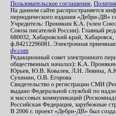
Пользовательское соглашение
,
Политик
На данном сайте распространяется ин
периодического издания «Дебри-ДВ» с
Учредитель: Пронякин К.А. (член Союз
Союза писателей России). Главный ред
680032, Хабаровский край, Хабаровск, п
ф.84212296081. Электронная приемная
dv.com
Редакционный совет электронного пер
общественных началах): К.А. Проняки
Юрьев, Ю.В. Ковалев, Л.Н. Левина, А.
Сухинин, О.В. Егорова
Свидетельство о регистрации СМИ (Р
выдано Федеральной службой по надзо
и массовых коммуникаций (Роскомнадзо
Российская Федерация, зарубежные ст
В 2006 г. проект «Дебри-ДВ» был созда