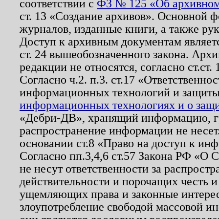
соответствии с
ФЗ № 125 «Об архивном
ст. 13 «Создание архивов». Основной ф
журналов, изданные книги, а также ру
Доступ к архивным документам являетс
ст. 24 вышеобозначенного закона. Арх
редакции не относятся, согласно ст.ст. 
Согласно ч.2. п.3. ст.17 «Ответственн
информационных технологий и защит
информационных технологиях и о защит
«Дебри-ДВ», хранящий информацию, гр
распространение информации не несет.
основании ст.8 «Право на доступ к ин
Согласно пп.3,4,6 ст.57 Закона РФ «О
не несут ответственности за распрост
действительности и порочащих честь и
ущемляющих права и законные интере
злоупотребление свободой массовой ин