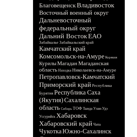
Владивосток
Благовещенск
Восточный военный округ
Дальневосточный
федеральный округ
Дальний Восток
ЕАО
Забайкалье
Забайкальский край
Камчатский край
Комсомольск-на-Амуре
Корякия
Магадан
Магаданская
Курилы
область
Николаевск-на-Амуре
Находка
Петропавловск-Камчатский
Приморский край
Республика
Республика Саха
Бурятия
(Якутия)
Сахалинская
область
ТОФ
Тында
Улан-Удэ
Сибирь
Хабаровск
Уссурийск
Хабаровский край
Чита
Чукотка
Южно-Сахалинск