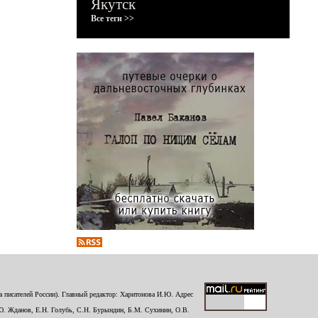
Якутск
Все теги >>
 писателей России). Главный редактор: Харитонова И.Ю. Адрес
Ю. Жданов, Е.Н. Голубь, С.Н. Бурындин, Б.М. Сухинин, О.В.