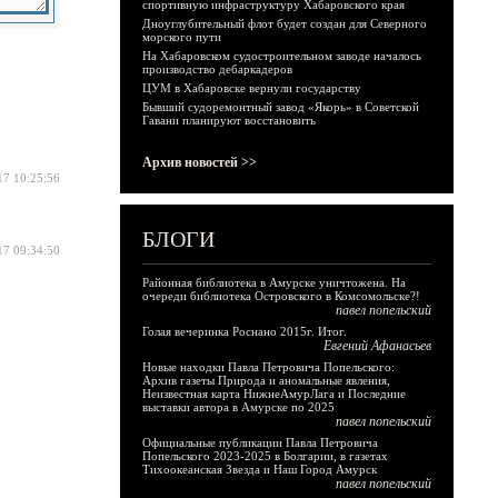
спортивную инфраструктуру Хабаровского края
Дноуглубительный флот будет создан для Северного
морского пути
На Хабаровском судостроительном заводе началось
производство дебаркадеров
ЦУМ в Хабаровске вернули государству
Бывший судоремонтный завод «Якорь» в Советской
Гавани планируют восстановить
Архив новостей >>
17 10:25:56
БЛОГИ
17 09:34:50
Районная библиотека в Амурске уничтожена. На
очереди библиотека Островского в Комсомольске?!
павел попельский
Голая вечеринка Роснано 2015г. Итог.
Евгений Афанасьев
Новые находки Павла Петровича Попельского:
Архив газеты Природа и аномальные явления,
Неизвестная карта НижнеАмурЛага и Последние
выставки автора в Амурске по 2025
павел попельский
Официальные публикации Павла Петровича
Попельского 2023-2025 в Болгарии, в газетах
Тихоокеанская Звезда и Наш Город Амурск
павел попельский