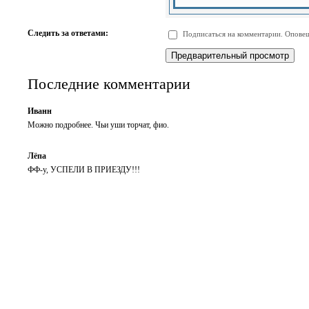
-
-
-
-
-
-
-
-
Следить за ответами:
Подписаться на комментарии. Оповещ
-
-
-
-
-
-
Последние комментарии
Иванн
Можно подробнее. Чьи уши торчат, фио.
Лёпа
ФФ-у, УСПЕЛИ В ПРИЕЗДУ!!!