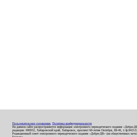
Пользовательское соглашение
,
Политика конфиденциальности
На данном сайте распространяется информация электронного периодического издания «Дебри-Д
редакции: 680032, Хабаровский край, Хабаровск, проспект 60-летия Октября, 88-46, т./ф.8421
Редакционный совет электронного периодического издания «Дебри-ДВ» (на общественных нач
Егорова