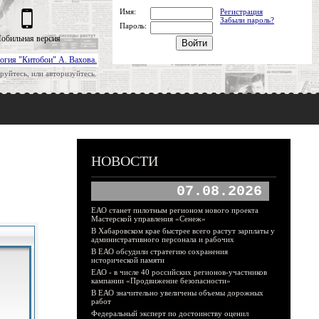
Имя:
Регистрация
Забыли пароль?
Пароль:
обильная версия
огия "Китобои" А. Вахова.
руйтесь, или авторизуйтесь.
НОВОСТИ
07.08.2026
ЕАО станет пилотным регионом нового проекта
Мастерской управления «Сенеж»
В Хабаровском крае быстрее всего растут зарплаты у
административного персонала и рабочих
В ЕАО обсудили стратегию сохранения
исторической памяти
ЕАО - в числе 40 российских регионов-участников
кампании «Продвижение безопасности»
В ЕАО значительно увеличены объемы дорожных
работ
Федеральный эксперт по достоинству оценил