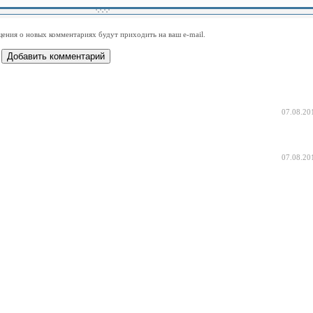
-
-
-
-
-
-
-
-
-
-
-
-
-
-
-
-
ения о новых комментариях будут приходить на ваш e-mail.
-
-
-
-
-
-
-
-
-
-
-
-
07.08.20
07.08.20