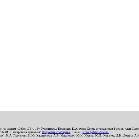
В» со знаком «Дебри-ДВ». 16+ Учредитель: Пронякин К.А. (член Союза журналистов России, член Союза
2296081. Электронная приемная:
Отправить сообщение
. E-mail:
editor@debri-dv.com
алах): К.А. Пронякин, И.Ю. Харитонова, А.Э. Мирмович, Ю.Н. Юрьев, Ю.В. Ковалев, Л.Н. Левина, А.