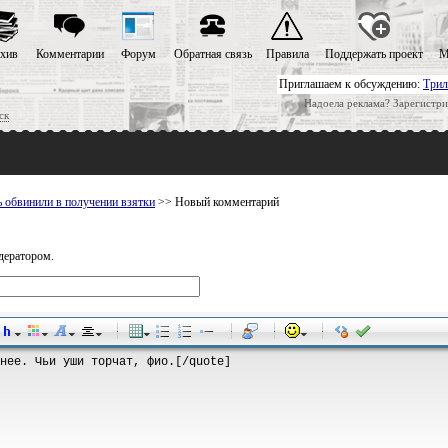
хив
Комментарии
Форум
Обратная связь
Правила
Поддержать проект
М
Приглашаем к обсуждению:
Трил
Надоела реклама? Зарегистри
ск
ь обвинили в получении взятки
>> Новый комментарий
дератором.
-
-
-
-
-
-
-
-
-
-
-
-
-
-
-
-
-
-
-
-
-
-
-
-
-
-
-
-
-
-
-
-