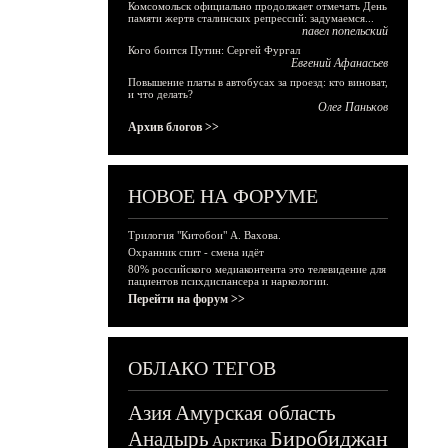
Комсомольск официально продолжает отмечать День
памяти жертв сталинских репрессий: задумаемся...
павел попельский
Кого боится Путин: Сергей Фургал
Евгений Афанасьев
Повышение платы в автобусах за проезд: кто виноват,
и что делать?
Олег Паньков
Архив блогов >>
НОВОЕ НА ФОРУМЕ
Трилогия "Китобои" А. Вахова.
Охранник спит - смена идёт
80% российского медиаконтента это телевидение для
пациентов психдиспансера и наркологии.
Перейти на форум >>
ОБЛАКО ТЕГОВ
Азия
Амурская область
Биробиджан
Анадырь
Арктика