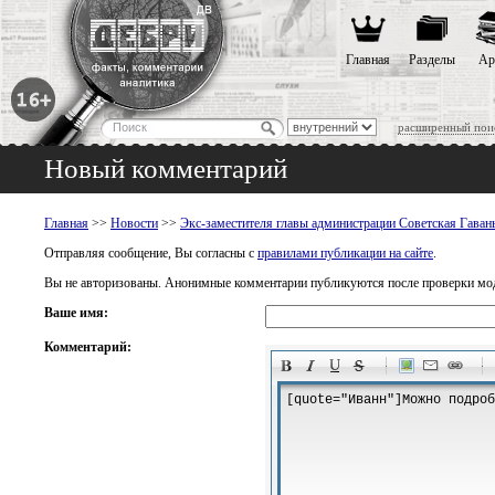
Главная
Разделы
Ар
расширенный пои
Новый комментарий
Главная
>>
Новости
>>
Экс-заместителя главы администрации Советская Гаван
Отправляя сообщение, Вы согласны с
правилами публикации на сайте
.
Вы не авторизованы. Анонимные комментарии публикуются после проверки мо
Ваше имя:
Комментарий:
-
-
-
-
-
-
-
-
-
-
-
-
-
-
-
-