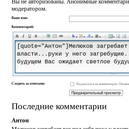
Вы не авторизованы. Анонимные комментари
модератором.
Ваше имя:
Комментарий:
-
-
-
-
-
-
-
-
-
-
-
-
-
-
-
-
-
-
-
-
-
-
-
-
-
-
-
-
-
-
-
-
-
-
-
-
Следить за ответами:
Подписаться на комментарии. Оповещ
-
-
-
-
-
-
-
-
-
Последние комментарии
Антон
Мелюков загребает все под себя пока у власти.