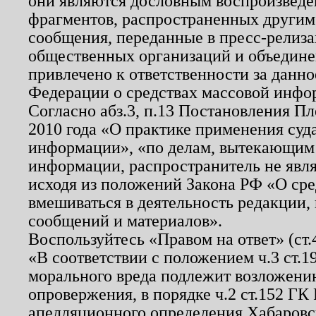
они являются дословным воспроизведе
фрагментов, распространенных другим
сообщения, переданные в пресс-релиза
общественных организаций и объединен
привлечено к ответственности за данн
Федерации о средствах массовой инфо
Согласно абз.3, п.13 Постановления П
2010 года «О практике применения суд
информации», «по делам, вытекающим
информации, распространитель не явл
исходя из положений Закона РФ «О ср
вмешиваться в деятельность редакции, 
сообщений и материалов».
Воспользуйтесь «Правом на ответ» (ст
«В соответствии с положением ч.3 ст.
морального вреда подлежит возложению
опровержения, в порядке ч.2 ст.152 ГК 
апелляционного определения Хабаровско