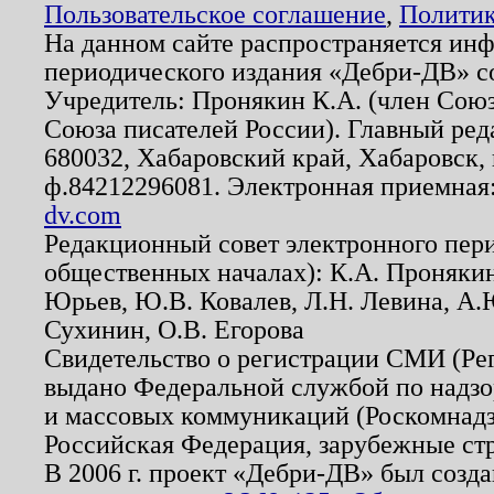
Пользовательское соглашение
,
Политик
На данном сайте распространяется ин
периодического издания «Дебри-ДВ» с
Учредитель: Пронякин К.А. (член Союз
Союза писателей России). Главный ред
680032, Хабаровский край, Хабаровск, п
ф.84212296081. Электронная приемная
dv.com
Редакционный совет электронного пер
общественных началах): К.А. Проняки
Юрьев, Ю.В. Ковалев, Л.Н. Левина, А.
Сухинин, О.В. Егорова
Свидетельство о регистрации СМИ (Р
выдано Федеральной службой по надзо
и массовых коммуникаций (Роскомнадзо
Российская Федерация, зарубежные ст
В 2006 г. проект «Дебри-ДВ» был созда