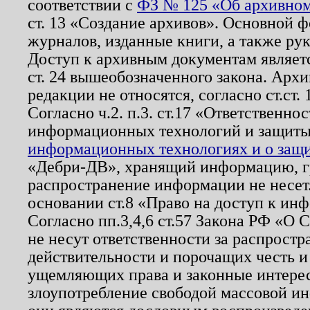
соответствии с
ФЗ № 125 «Об архивном
ст. 13 «Создание архивов». Основной ф
журналов, изданные книги, а также ру
Доступ к архивным документам являетс
ст. 24 вышеобозначенного закона. Арх
редакции не относятся, согласно ст.ст. 
Согласно ч.2. п.3. ст.17 «Ответственн
информационных технологий и защит
информационных технологиях и о защит
«Дебри-ДВ», хранящий информацию, гр
распространение информации не несет.
основании ст.8 «Право на доступ к ин
Согласно пп.3,4,6 ст.57 Закона РФ «О
не несут ответственности за распрост
действительности и порочащих честь и
ущемляющих права и законные интере
злоупотребление свободой массовой ин