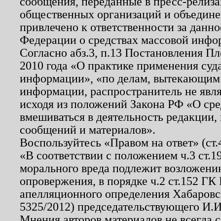
сообщения, переданные в пресс-релиза
общественных организаций и объединен
привлечено к ответственности за данн
Федерации о средствах массовой инфо
Согласно абз.3, п.13 Постановления П
2010 года «О практике применения суд
информации», «по делам, вытекающим
информации, распространитель не явл
исходя из положений Закона РФ «О ср
вмешиваться в деятельность редакции, 
сообщений и материалов».
Воспользуйтесь «Правом на ответ» (ст
«В соответствии с положением ч.3 ст.
морального вреда подлежит возложению
опровержения, в порядке ч.2 ст.152 ГК 
апелляционного определения Хабаровско
5325/2012) председательствующего И.И
Мнения авторов материалов не всегда 