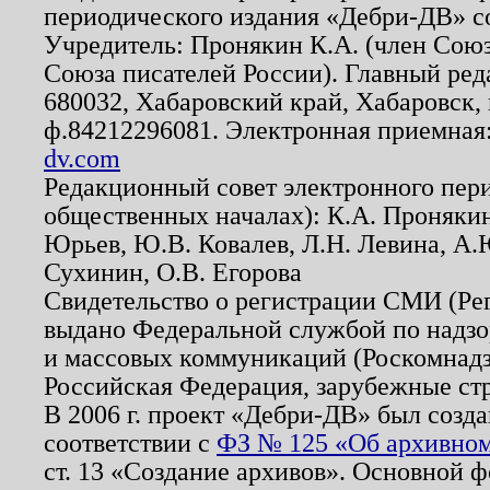
периодического издания «Дебри-ДВ» с
Учредитель: Пронякин К.А. (член Союз
Союза писателей России). Главный ред
680032, Хабаровский край, Хабаровск, п
ф.84212296081. Электронная приемная
dv.com
Редакционный совет электронного пер
общественных началах): К.А. Проняки
Юрьев, Ю.В. Ковалев, Л.Н. Левина, А.
Сухинин, О.В. Егорова
Свидетельство о регистрации СМИ (Р
выдано Федеральной службой по надзо
и массовых коммуникаций (Роскомнадзо
Российская Федерация, зарубежные ст
В 2006 г. проект «Дебри-ДВ» был созда
соответствии с
ФЗ № 125 «Об архивном
ст. 13 «Создание архивов». Основной ф