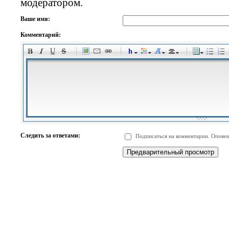
модератором.
Ваше имя:
Комментарий:
-
-
-
-
-
-
-
-
-
-
-
-
-
-
-
-
-
-
-
-
-
-
-
-
-
-
-
-
-
-
-
-
-
-
-
-
Следить за ответами:
Подписаться на комментарии. Оповещ
-
-
-
-
-
-
-
-
-