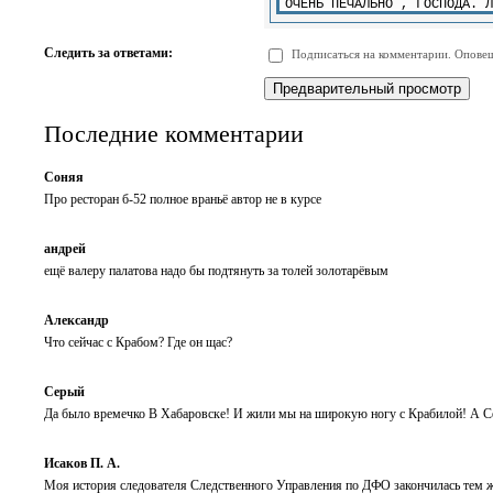
-
-
-
-
-
-
-
-
Следить за ответами:
Подписаться на комментарии. Оповещ
-
-
-
-
-
-
Последние комментарии
Соняя
Про ресторан б-52 полное враньё автор не в курсе
андрей
ещё валеру палатова надо бы подтянуть за толей золотарёвым
Александр
Что сейчас с Крабом? Где он щас?
Серый
Да было времечко В Хабаровске! И жили мы на широкую ногу с Крабилой! А С
Исаков П. А.
Моя история следователя Следственного Управления по ДФО закончилась тем же 