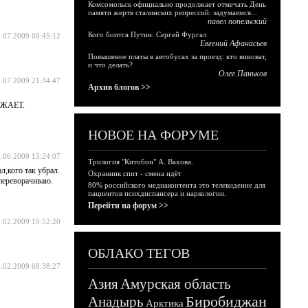
Комсомольск официально продолжает отмечать День
памяти жертв сталинских репрессий: задумаемся...
павел попельский
Кого боится Путин: Сергей Фургал
.07.2009 08:45:12
Евгений Афанасьев
Повышение платы в автобусах за проезд: кто виноват,
и что делать?
Олег Паньков
.07.2009 21:34:47
Архив блогов >>
АЖАЕТ.
НОВОЕ НА ФОРУМЕ
.06.2009 15:24:07
Трилогия "Китобои" А. Вахова.
л,кого так убрал.
Охранник спит - смена идёт
переворачиваю.
80% российского медиаконтента это телевидение для
пациентов психдиспансера и наркологии.
Перейти на форум >>
.02.2009 10:52:20
ОБЛАКО ТЕГОВ
.02.2009 08:38:27
Азия
Амурская область
Биробиджан
Анадырь
Арктика