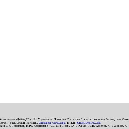
В» со знаком «Дебри-ДВ». 16+ Учредитель: Пронякин К.А. (член Союза журналистов России, член Союза
2296081. Электронная приемная:
Отправить сообщение
. E-mail:
editor@debri-dv.com
алах): К.А. Пронякин, И.Ю. Харитонова, А.Э. Мирмович, Ю.Н. Юрьев, Ю.В. Ковалев, Л.Н. Левина, А.