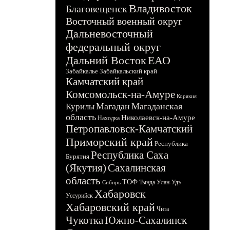
Владивосток
Благовещенск
Восточный военный округ
Дальневосточный
федеральный округ
Дальний Восток
ЕАО
Забайкалье
Забайкальский край
Камчатский край
Комсомольск-на-Амуре
Корякия
Магадан
Магаданская
Курилы
область
Николаевск-на-Амуре
Находка
Петропавловск-Камчатский
Приморский край
Республика
Республика Саха
Бурятия
(Якутия)
Сахалинская
область
ТОФ
Тында
Улан-Удэ
Сибирь
Хабаровск
Уссурийск
Хабаровский край
Чита
Чукотка
Южно-Сахалинск