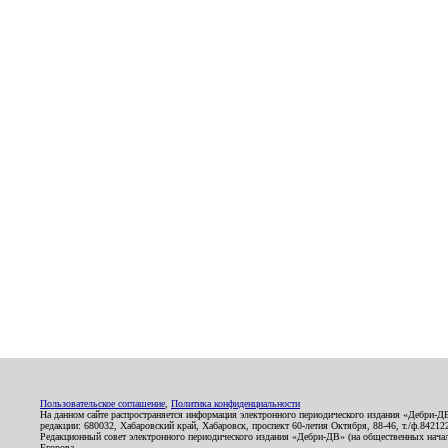
Пользовательское соглашение
,
Политика конфиденциальности
На данном сайте распространяется информация электронного периодического издания «Дебри-Д
редакции: 680032, Хабаровский край, Хабаровск, проспект 60-летия Октября, 88-46, т./ф.8421
Редакционный совет электронного периодического издания «Дебри-ДВ» (на общественных нач
Егорова