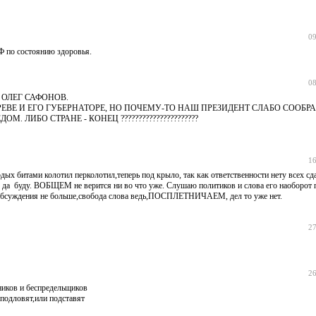
09
Ф по состоянию здоровья.
08
 ОЛЕГ САФОНОВ.
АРЕВЕ И ЕГО ГУБЕРНАТОРЕ, НО ПОЧЕМУ-ТО НАШ ПРЕЗИДЕНТ СЛАБО СООБР
ЛИБО СТРАНЕ - КОНЕЦ ??????????????????????
16
х битами колотил перколотил,теперь под крыло, так как ответственности нету всех сда
ы да буду. ВОБЩЕМ не верится ни во что уже. Слушаю политиков и слова его наоборот 
суждения не больше,свобода слова ведь,ПОСПЛЕТНИЧАЕМ, дел то уже нет.
27
26
ников и беспредельщиков
 подловят,или подставят