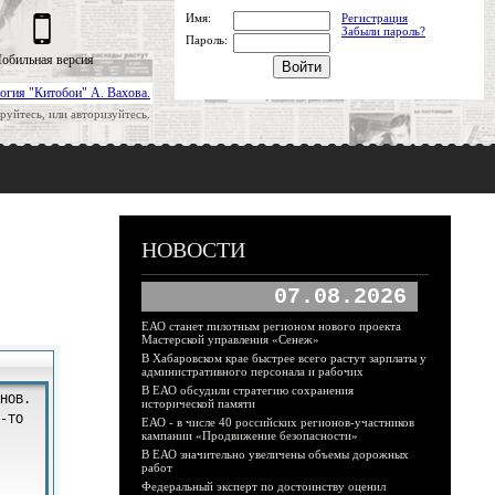
Имя:
Регистрация
Забыли пароль?
Пароль:
обильная версия
огия "Китобои" А. Вахова.
руйтесь, или авторизуйтесь.
НОВОСТИ
07.08.2026
ЕАО станет пилотным регионом нового проекта
Мастерской управления «Сенеж»
В Хабаровском крае быстрее всего растут зарплаты у
административного персонала и рабочих
В ЕАО обсудили стратегию сохранения
исторической памяти
ЕАО - в числе 40 российских регионов-участников
кампании «Продвижение безопасности»
В ЕАО значительно увеличены объемы дорожных
работ
Федеральный эксперт по достоинству оценил