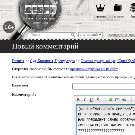
Главная
Разделы
Ар
расширенный пои
Новый комментарий
Главная
>>
Суд, Криминал, Прокуратура
>>
Опасная триада: общак, Юрий Краб
Отправляя сообщение, Вы согласны с
правилами публикации на сайте
.
Вы не авторизованы. Анонимные комментарии публикуются после проверки мо
Ваше имя:
Комментарий:
-
-
-
-
-
-
-
-
-
-
-
-
-
-
-
-