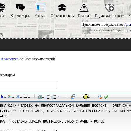
хив
Комментарии
Форум
Обратная связь
Правила
Поддержать проект
М
Приглашаем к обсуждению:
Трил
Надоела реклама? Зарегистри
ск
 и Золотарев
>> Новый комментарий
дератором.
-
-
-
-
-
-
-
-
-
-
-
-
-
-
-
-
-
-
-
-
-
-
-
-
-
-
-
-
-
-
-
-