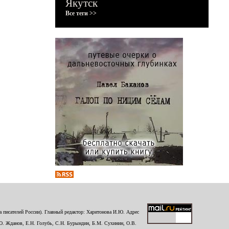
Якутск
Все теги >>
 писателей России). Главный редактор: Харитонова И.Ю. Адрес
Ю. Жданов, Е.Н. Голубь, С.Н. Бурындин, Б.М. Сухинин, О.В.