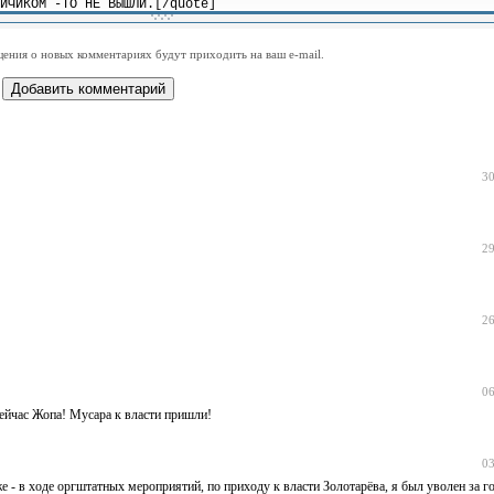
-
-
-
-
-
-
-
-
-
-
-
-
-
-
-
-
ения о новых комментариях будут приходить на ваш e-mail.
-
-
-
-
-
-
-
-
-
-
-
-
30
29
26
06
ейчас Жопа! Мусара к власти пришли!
03
- в ходе оргштатных мероприятий, по приходу к власти Золотарёва, я был уволен за го