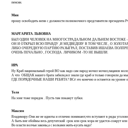
пенсии.
Мин
прошу освободить меня с должности полномочного представителя президента Р
МАРГАРИТА ЛЬВОВНА
БЫЛ ОДИН ЧЕЛОВЕК НА МНОГОСТРАДАЛЬНОМ ДАЛЬНЕМ ВОСТОКЕ -
ОН И ОТКРЫЛ ВСЮ ПРАВДУ ,И МЕДВЕДЕВУ В ТОМ ЧЕСЛЕ , О ЗОЛОТ
ЛИБО ОЧЕРЕДНУЮ ПАРТИЮ РАЗЫГРАЛ, ПОСТАВИВ ИШАЕВА ПОЛПРЕДОМ. 
ОЧЕНЬ ПЕЧАЛЬНО , ГОСПОДА. ЛИЧИКОМ -ТО НЕ ВЫШЛИ.
ИРА
Ну Краб национальный герой ВО как надо сам народ мочил мочил,пацанов молоды
А что ОБЩАК вашего брата забили,все знали где краб и только говорили да м
ГДЕ ПОРЯДОЧНЫЕ НАШИ РЕБЯТА? ВСё это конечно и останется на уровне об
Толя
На зоне тоже порядок . Пусть там покажут зубки.
Максим
Владимиру-Они же не идиоты и отлично понимают,что вступают в ряды уголов
А быть вне обоймы весь депутатский срок или срок мэра не удастся-сожрут или
Во власти волчьи законы,а с волками жить-кусать надо!