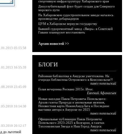
спортивную инфраструктуру Хабаровского края
Дноуглубительный флот будет создан для Северного
морского пути
На Хабаровском судостроительном заводе началось
производство дебаркадеров
ЦУМ в Хабаровске вернули государству
Бывший судоремонтный завод «Якорь» в Советской
Гавани планируют восстановить
Архив новостей >>
.01.2013 05:15:58
БЛОГИ
.01.2013 16:55:39
Районная библиотека в Амурске уничтожена. На
очереди библиотека Островского в Комсомольске?!
павел попельский
.08.2010 23:45:09
Голая вечеринка Роснано 2015г. Итог.
Евгений Афанасьев
Новые находки Павла Петровича Попельского:
Архив газеты Природа и аномальные явления,
Неизвестная карта НижнеАмурЛага и Последние
.05.2010 10:14:30
выставки автора в Амурске по 2025
павел попельский
Официальные публикации Павла Петровича
Попельского 2023-2025 в Болгарии, в газетах
.03.2010 20:12:17
Тихоокеанская Звезда и Наш Город Амурск
павел попельский
д до льготной