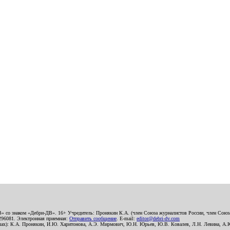
В» со знаком «Дебри-ДВ». 16+ Учредитель: Пронякин К.А. (член Союза журналистов России, член Союза
2296081. Электронная приемная:
Отправить сообщение
. E-mail:
editor@debri-dv.com
алах): К.А. Пронякин, И.Ю. Харитонова, А.Э. Мирмович, Ю.Н. Юрьев, Ю.В. Ковалев, Л.Н. Левина, А.