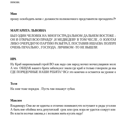
пенсии.
Мин
прошу освободить меня с должности полномочного представителя президента Р
МАРГАРИТА ЛЬВОВНА
БЫЛ ОДИН ЧЕЛОВЕК НА МНОГОСТРАДАЛЬНОМ ДАЛЬНЕМ ВОСТОКЕ -
ОН И ОТКРЫЛ ВСЮ ПРАВДУ ,И МЕДВЕДЕВУ В ТОМ ЧЕСЛЕ , О ЗОЛОТ
ЛИБО ОЧЕРЕДНУЮ ПАРТИЮ РАЗЫГРАЛ, ПОСТАВИВ ИШАЕВА ПОЛПРЕДОМ. 
ОЧЕНЬ ПЕЧАЛЬНО , ГОСПОДА. ЛИЧИКОМ -ТО НЕ ВЫШЛИ.
ИРА
Ну Краб национальный герой ВО как надо сам народ мочил мочил,пацанов молоды
А что ОБЩАК вашего брата забили,все знали где краб и только говорили да м
ГДЕ ПОРЯДОЧНЫЕ НАШИ РЕБЯТА? ВСё это конечно и останется на уровне об
Толя
На зоне тоже порядок . Пусть там покажут зубки.
Максим
Владимиру-Они же не идиоты и отлично понимают,что вступают в ряды уголов
А быть вне обоймы весь депутатский срок или срок мэра не удастся-сожрут или
Во власти волчьи законы,а с волками жить-кусать надо!