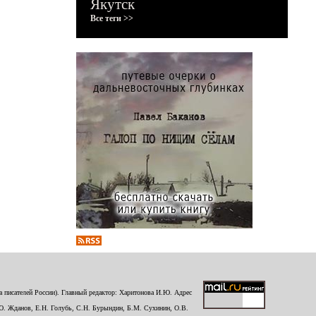
Якутск
Все теги >>
 писателей России). Главный редактор: Харитонова И.Ю. Адрес
Ю. Жданов, Е.Н. Голубь, С.Н. Бурындин, Б.М. Сухинин, О.В.