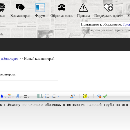
хив
Комментарии
Форум
Обратная связь
Правила
Поддержать проект
М
Приглашаем к обсуждению:
Трил
Надоела реклама? Зарегистри
ск
 и Золотарев
>> Новый комментарий
дератором.
-
-
-
-
-
-
-
-
-
-
-
-
-
-
-
-
-
-
-
-
-
-
-
-
-
-
-
-
-
-
-
-