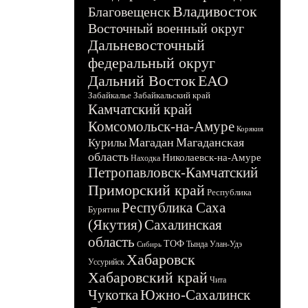
Владивосток
Благовещенск
Восточный военный округ
Дальневосточный
федеральный округ
Дальний Восток
ЕАО
Забайкалье
Забайкальский край
Камчатский край
Комсомольск-на-Амуре
Корякия
Магадан
Магаданская
Курилы
область
Николаевск-на-Амуре
Находка
Петропавловск-Камчатский
Приморский край
Республика
Республика Саха
Бурятия
(Якутия)
Сахалинская
область
ТОФ
Тында
Улан-Удэ
Сибирь
Хабаровск
Уссурийск
Хабаровский край
Чита
Чукотка
Южно-Сахалинск