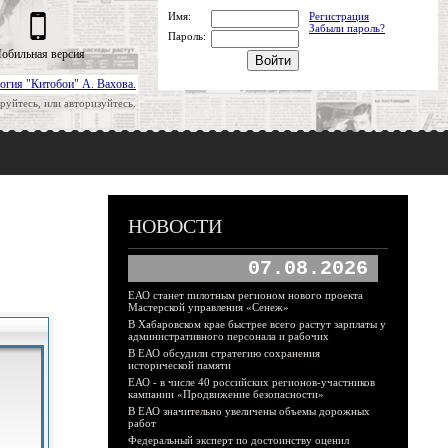
Имя:
Регистрация
Забыли пароль?
Пароль:
обильная версия
огия "Китобои" А. Вахова.
руйтесь, или авторизуйтесь.
НОВОСТИ
07.08.2026
ЕАО станет пилотным регионом нового проекта
Мастерской управления «Сенеж»
В Хабаровском крае быстрее всего растут зарплаты у
административного персонала и рабочих
В ЕАО обсудили стратегию сохранения
исторической памяти
ЕАО - в числе 40 российских регионов-участников
кампании «Продвижение безопасности»
В ЕАО значительно увеличены объемы дорожных
работ
Федеральный эксперт по достоинству оценил