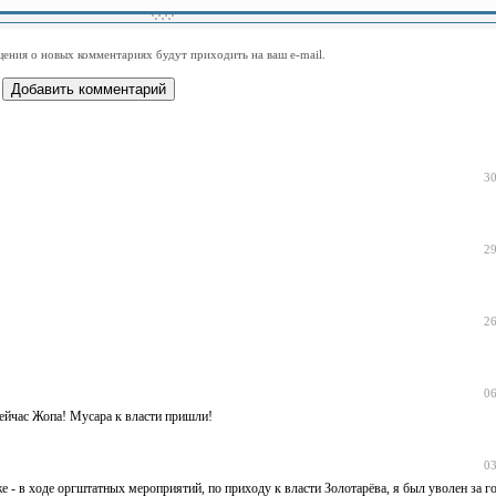
-
-
-
-
-
-
-
-
-
-
-
-
-
-
-
-
ения о новых комментариях будут приходить на ваш e-mail.
-
-
-
-
-
-
-
-
-
-
-
-
30
29
26
06
ейчас Жопа! Мусара к власти пришли!
03
- в ходе оргштатных мероприятий, по приходу к власти Золотарёва, я был уволен за го