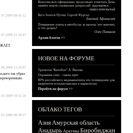
Комсомольск официально продолжает отмечать День
памяти жертв сталинских репрессий: задумаемся...
павел попельский
Кого боится Путин: Сергей Фургал
.07.2009 08:45:12
Евгений Афанасьев
Повышение платы в автобусах за проезд: кто виноват,
и что делать?
Олег Паньков
.07.2009 21:34:47
Архив блогов >>
АЖАЕТ.
НОВОЕ НА ФОРУМЕ
.06.2009 15:24:07
Трилогия "Китобои" А. Вахова.
л,кого так убрал.
Охранник спит - смена идёт
переворачиваю.
80% российского медиаконтента это телевидение для
пациентов психдиспансера и наркологии.
Перейти на форум >>
.02.2009 10:52:20
ОБЛАКО ТЕГОВ
.02.2009 08:38:27
Азия
Амурская область
Биробиджан
Анадырь
Арктика