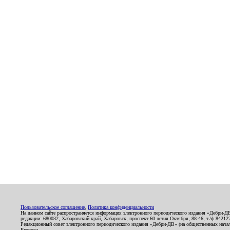
Пользовательское соглашение
,
Политика конфиденциальности
На данном сайте распространяется информация электронного периодического издания «Дебри-Д
редакции: 680032, Хабаровский край, Хабаровск, проспект 60-летия Октября, 88-46, т./ф.8421
Редакционный совет электронного периодического издания «Дебри-ДВ» (на общественных нач
Егорова