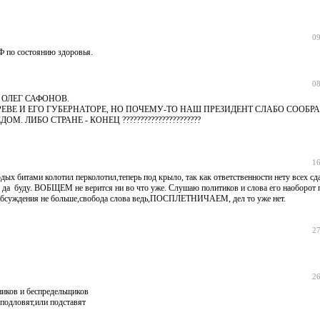
09
Ф по состоянию здоровья.
08
 ОЛЕГ САФОНОВ.
АРЕВЕ И ЕГО ГУБЕРНАТОРЕ, НО ПОЧЕМУ-ТО НАШ ПРЕЗИДЕНТ СЛАБО СООБР
ЛИБО СТРАНЕ - КОНЕЦ ??????????????????????
16
х битами колотил перколотил,теперь под крыло, так как ответственности нету всех сда
ы да буду. ВОБЩЕМ не верится ни во что уже. Слушаю политиков и слова его наоборот 
суждения не больше,свобода слова ведь,ПОСПЛЕТНИЧАЕМ, дел то уже нет.
27
26
ников и беспредельщиков
 подловят,или подставят