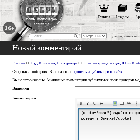
Главная
Разделы
Ар
расширенный пои
Новый комментарий
Главная
>>
Суд, Криминал, Прокуратура
>>
Опасная триада: общак, Юрий Краб
Отправляя сообщение, Вы согласны с
правилами публикации на сайте
.
Вы не авторизованы. Анонимные комментарии публикуются после проверки мо
Ваше имя:
Комментарий:
-
-
-
-
-
-
-
-
-
-
-
-
-
-
-
-