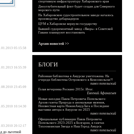
спортивную инфраструктуру Хабаровского края
Дноуглубительный флот будет создан для Северного
морского пути
На Хабаровском судостроительном заводе началось
производство дебаркадеров
ЦУМ в Хабаровске вернули государству
Бывший судоремонтный завод «Якорь» в Советской
Гавани планируют восстановить
Архив новостей >>
.01.2013 05:15:58
БЛОГИ
.01.2013 16:55:39
Районная библиотека в Амурске уничтожена. На
очереди библиотека Островского в Комсомольске?!
павел попельский
.08.2010 23:45:09
Голая вечеринка Роснано 2015г. Итог.
Евгений Афанасьев
Новые находки Павла Петровича Попельского:
Архив газеты Природа и аномальные явления,
Неизвестная карта НижнеАмурЛага и Последние
.05.2010 10:14:30
выставки автора в Амурске по 2025
павел попельский
Официальные публикации Павла Петровича
Попельского 2023-2025 в Болгарии, в газетах
.03.2010 20:12:17
Тихоокеанская Звезда и Наш Город Амурск
павел попельский
д до льготной