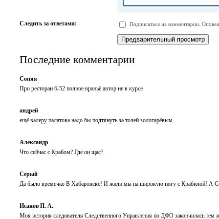
-
-
-
-
-
-
-
-
Следить за ответами:
Подписаться на комментарии. Оповещ
-
-
-
-
-
-
Последние комментарии
Соняя
Про ресторан б-52 полное враньё автор не в курсе
андрей
ещё валеру палатова надо бы подтянуть за толей золотарёвым
Александр
Что сейчас с Крабом? Где он щас?
Серый
Да было времечко В Хабаровске! И жили мы на широкую ногу с Крабилой! А С
Исаков П. А.
Моя история следователя Следственного Управления по ДФО закончилась тем же 