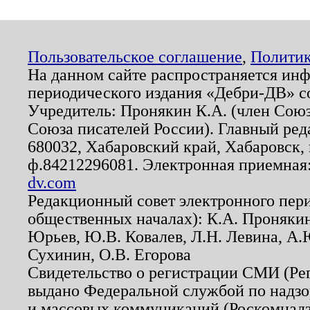
Пользовательское соглашение
,
Политик
На данном сайте распространяется ин
периодического издания «Дебри-ДВ» с
Учредитель: Пронякин К.А. (член Союз
Союза писателей России). Главный ред
680032, Хабаровский край, Хабаровск, п
ф.84212296081. Электронная приемная
dv.com
Редакционный совет электронного пер
общественных началах): К.А. Проняки
Юрьев, Ю.В. Ковалев, Л.Н. Левина, А.
Сухинин, О.В. Егорова
Свидетельство о регистрации СМИ (Р
выдано Федеральной службой по надзо
и массовых коммуникаций (Роскомнадзо