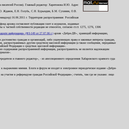
 писателей России). Главный редактор: Харитонова И.Ю. Адрес
Ю. Жданов, Е.Н. Голубь, С.Н. Бурындин, Б.М. Сухинин, О.В.
надзор) 16.06.2011 г. Территория распространения: Российская
й фонд архива составляют публикации газет и журналов, изданные
к частной собственности редакции не относятся, согласно ст.ст. 1275, 1276, 1306
щите информации» (ФЗ-149 от 27.07.06 г.)
архив «Дебри-ДВ», хранящий информацию,
ь и достоинство граждан и организаций, либо ущемляющих права и законные интересы граждан,
ов, распространенных другим средством массовой информации (а также сообщения, переданные
сийской Федерации о средствах массовой информации».
из содержания распространенной информации, распространитель не является надлежащим
ериалов».
редителя и главного редактор», - из апелляционного определения Хабаровского краевого суда
ны к выражению мнения. Блоги и форум не входят в электронное периодическое издание «Дебри-
а участие в референдуме граждан Российской Федерации»; считать, там где не указано: лицо