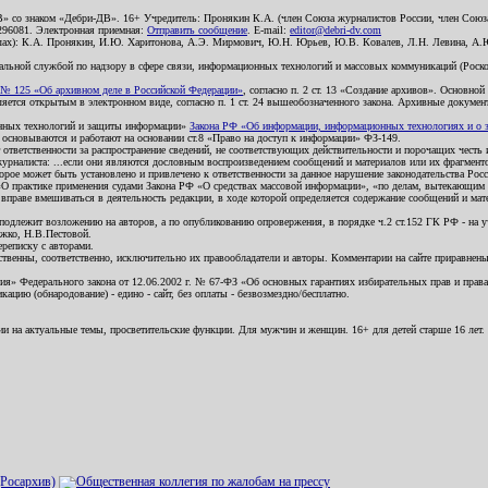
В» со знаком «Дебри-ДВ». 16+ Учредитель: Пронякин К.А. (член Союза журналистов России, член Союза
2296081. Электронная приемная:
Отправить сообщение
. E-mail:
editor@debri-dv.com
алах): К.А. Пронякин, И.Ю. Харитонова, А.Э. Мирмович, Ю.Н. Юрьев, Ю.В. Ковалев, Л.Н. Левина, А.
льной службой по надзору в сфере связи, информационных технологий и массовых коммуникаций (Роском
№ 125 «Об архивном деле в Российской Федерации»
, согласно п. 2 ст. 13 «Создание архивов». Основно
ется открытым в электронном виде, согласно п. 1 ст. 24 вышеобозначенного закона. Архивные документы 
ионных технологий и защиты информации»
Закона РФ «Об информации, информационных технологиях и о за
я основываются и работают на основании ст.8 «Право на доступ к информации» ФЗ-149.
 ответственности за распространение сведений, не соответствующих действительности и порочащих чест
урналиста: ...если они являются дословным воспроизведением сообщений и материалов или их фрагмент
орое может быть установлено и привлечено к ответственности за данное нарушение законодательства Рос
«О практике применения судами Закона РФ «О средствах массовой информации», «по делам, вытекающим 
вправе вмешиваться в деятельность редакции, в ходе которой определяется содержание сообщений и мат
одлежит возложению на авторов, а по опубликованию опровержения, в порядке ч.2 ст.152 ГК РФ - на уч
ожко, Н.В.Пестовой.
ереписку с авторами.
тственны, соответственно, исключительно их правообладатели и авторы. Комментарии на сайте приравне
я» Федерального закона от 12.06.2002 г. № 67-ФЗ «Об основных гарантиях избирательных прав и права н
ацию (обнародование) - едино - сайт, без оплаты - безвозмездно/бесплатно.
ии на актуальные темы, просветительские функции. Для мужчин и женщин. 16+ для детей старше 16 лет.