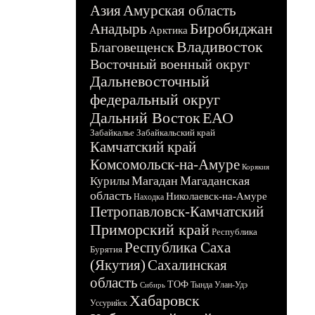
Азия
Амурская область
Биробиджан
Анадырь
Арктика
Владивосток
Благовещенск
Восточный военный округ
Дальневосточный
федеральный округ
Дальний Восток
ЕАО
Забайкалье
Забайкальский край
Камчатский край
Комсомольск-на-Амуре
Корякия
Магадан
Магаданская
Курилы
область
Николаевск-на-Амуре
Находка
Петропавловск-Камчатский
Приморский край
Республика
Республика Саха
Бурятия
(Якутия)
Сахалинская
область
ТОФ
Тында
Улан-Удэ
Сибирь
Хабаровск
Уссурийск