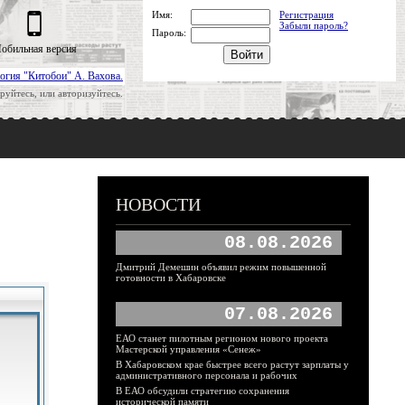
Имя:
Регистрация
Забыли пароль?
Пароль:
обильная версия
огия "Китобои" А. Вахова.
руйтесь, или авторизуйтесь.
НОВОСТИ
08.08.2026
Дмитрий Демешин объявил режим повышенной
готовности в Хабаровске
07.08.2026
ЕАО станет пилотным регионом нового проекта
Мастерской управления «Сенеж»
В Хабаровском крае быстрее всего растут зарплаты у
административного персонала и рабочих
В ЕАО обсудили стратегию сохранения
исторической памяти