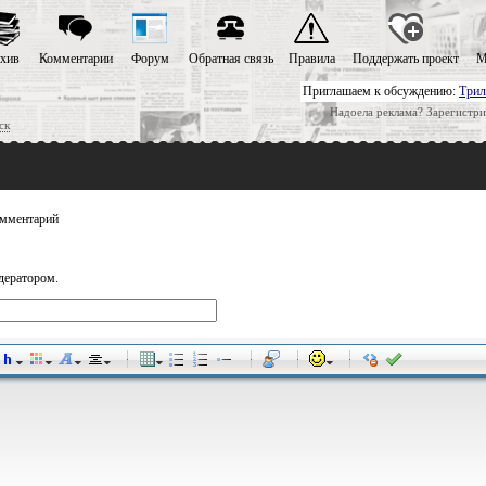
хив
Комментарии
Форум
Обратная связь
Правила
Поддержать проект
М
Приглашаем к обсуждению:
Трил
Надоела реклама? Зарегистри
ск
мментарий
дератором.
-
-
-
-
-
-
-
-
-
-
-
-
-
-
-
-
-
-
-
-
-
-
-
-
-
-
-
-
-
-
-
-