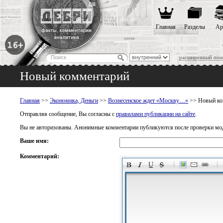
Главная
Разделы
Ар
расширенный пои
Новый комментарий
Главная
>>
Экономика, Деньги
>>
Вознесенское ждет «Москву…»
>> Новый ко
Отправляя сообщение, Вы согласны с
правилами публикации на сайте
.
Вы не авторизованы. Анонимные комментарии публикуются после проверки мо
Ваше имя:
Комментарий:
-
-
-
-
-
-
-
-
-
-
-
-
-
-
-
-