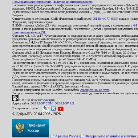
Пользовательское соглашение
,
Политика конфиденциальности
На данном сайте распространяется информация электронного периодического издания «Дебри-Д
редакции: 680032, Хабаровский край, Хабаровск, проспект 60-летия Октября, 88-46, т./ф.8421
Редакционный совет электронного периодического издания «Дебри-ДВ» (на общественных нач
Егорова
Свидетельство о регистрации СМИ (Регистрационный номер)
ЭЛ № ФС77-45537
выдано Федера
Федерация, зарубежные страны.
В 2006 г. проект «Дебри-ДВ» был создан как электронный частный архив, в соответствии с
ФЗ 
книги, а также рукописи по дальневосточной (РФ) тематике. Доступ к архивным документам явля
Гражданского кодекса РФ
.
Согласно ч.2. п.3. ст.17 «Ответственность за правонарушения в сфере информации, информац
гражданско-правовую ответственность за распространение информации не несет. Сайт и редакци
Согласно пп.3,4,6 ст.57 Закона РФ «О СМИ», «Редакция, главный редактор, журналист не несут
либо представляющих собой злоупотребление свободой массовой информации и (или) правами ж
в пресс-релизах и информация государственных, общественных организаций и объединений), кот
Согласно абз.3, п.13 Постановления Пленума Верховного Суда РФ №16 от 15 июня 2010 года 
ответчиком, поскольку исходя из положений Закона РФ «О средствах массовой информации» не 
Воспользуйтесь «Правом на ответ» (ст.46 Закона РФ «О СМИ»).
«В соответствии с положением ч.3 ст.196 ГПК РФ, обязанность компенсации морального вреда п
от 22.08.2012 г. (дело №33-5325/2012) председательствующего И.И.Куликовой, судей С.И.Дор
Мнения авторов материалов не всегда совпадают с позицией редакции. Редакция не вступает в п
Редакция не несет ответственность за содержание внешних ссылок и комментариев. За них отве
ДВ», ответственность за достоверность и наполняемость несут авторы.
Политические опросы/голосования проводятся согласно ч.2. ст.46 «Опросы общественного мнени
(лица), заказавшее (заказавших) проведение опроса и оплатившее (оплативших) указанную публик
Часовой пояс сервера UTC+11 (AEST), фактически +8 мск.
Если вы обнаружили ошибки на сайте, пожалуйста,
сообщите нам об этом
.
Распространение информации о политической, социальной, духовной жизни общества, публикац
СМИ не получает субсидий.
Адреса сайта:
DEBRI-DV.COM
,
DEBRI-DV.RU
.
В социальных сетях:
© Дебри-ДВ, 20.04.2006 - 2026