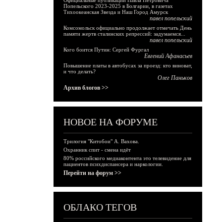
Официальные публикации Павла Петровича
Попельского 2023-2025 в Болгарии, в газетах
Тихоокеанская Звезда и Наш Город Амурск
павел попельский
Комсомольск официально продолжает отмечать День
памяти жертв сталинских репрессий: задумаемся...
павел попельский
Кого боится Путин: Сергей Фургал
Евгений Афанасьев
Повышение платы в автобусах за проезд: кто виноват,
и что делать?
Олег Паньков
Архив блогов >>
НОВОЕ НА ФОРУМЕ
Трилогия "Китобои" А. Вахова.
Охранник спит - смена идёт
80% российского медиаконтента это телевидение для
пациентов психдиспансера и наркологии.
Перейти на форум >>
ОБЛАКО ТЕГОВ