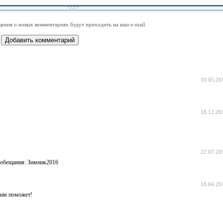
-
-
-
-
-
-
-
-
-
-
-
-
-
-
-
-
ения о новых комментариях будут приходить на ваш e-mail.
-
-
-
-
-
-
-
-
-
-
-
-
10.05.20
18.12.20
22.07.20
о обещания: Зимник2016
18.04.20
ким поможет!