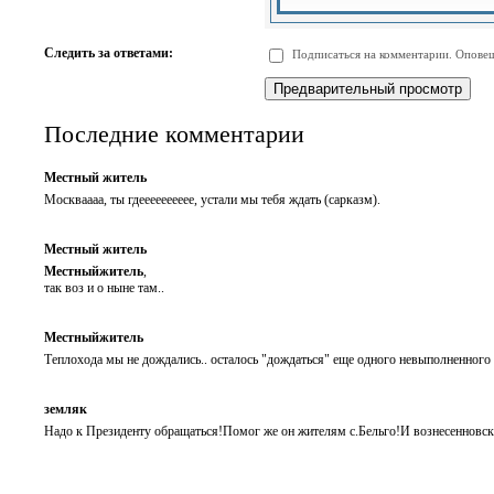
-
-
-
-
-
-
-
-
Следить за ответами:
Подписаться на комментарии. Оповещ
-
-
-
-
-
-
Последние комментарии
Местный житель
Москваааа, ты гдееееееееее, устали мы тебя ждать (сарказм).
Местный житель
Местныйжитель
,
так воз и о ныне там..
Местныйжитель
Теплохода мы не дождались.. осталось "дождаться" еще одного невыполненног
земляк
Надо к Президенту обращаться!Помог же он жителям с.Бельго!И вознесенновс