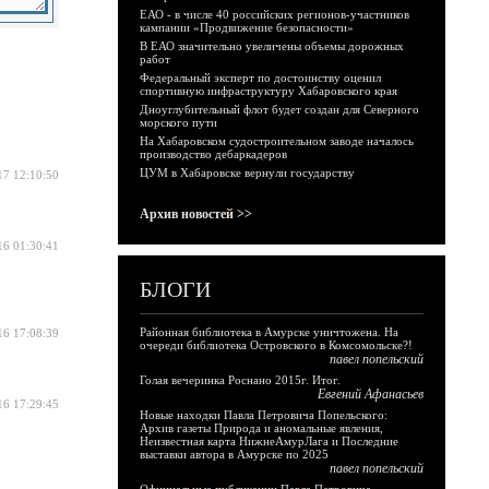
ЕАО - в числе 40 российских регионов-участников
кампании «Продвижение безопасности»
В ЕАО значительно увеличены объемы дорожных
работ
Федеральный эксперт по достоинству оценил
спортивную инфраструктуру Хабаровского края
Дноуглубительный флот будет создан для Северного
морского пути
На Хабаровском судостроительном заводе началось
производство дебаркадеров
ЦУМ в Хабаровске вернули государству
17 12:10:50
Архив новостей >>
16 01:30:41
БЛОГИ
Районная библиотека в Амурске уничтожена. На
16 17:08:39
очереди библиотека Островского в Комсомольске?!
павел попельский
Голая вечеринка Роснано 2015г. Итог.
Евгений Афанасьев
16 17:29:45
Новые находки Павла Петровича Попельского:
Архив газеты Природа и аномальные явления,
Неизвестная карта НижнеАмурЛага и Последние
выставки автора в Амурске по 2025
павел попельский