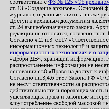
соответствии с
ФЗ № 125 «Об архивном
ст. 13 «Создание архивов». Основной ф
журналов, изданные книги, а также ру
Доступ к архивным документам являетс
ст. 24 вышеобозначенного закона. Арх
редакции не относятся, согласно ст.ст. 
Согласно ч.2. п.3. ст.17 «Ответственн
информационных технологий и защит
информационных технологиях и о защит
«Дебри-ДВ», хранящий информацию, гр
распространение информации не несет.
основании ст.8 «Право на доступ к ин
Согласно пп.3,4,6 ст.57 Закона РФ «О
не несут ответственности за распрост
действительности и порочащих честь и
ущемляющих права и законные интере
злоупотребление свободой массовой ин