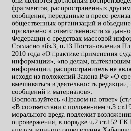
они являются дословным воспроизведе
фрагментов, распространенных другим
сообщения, переданные в пресс-релиза
общественных организаций и объединен
привлечено к ответственности за данн
Федерации о средствах массовой инфо
Согласно абз.3, п.13 Постановления П
2010 года «О практике применения суд
информации», «по делам, вытекающим
информации, распространитель не явл
исходя из положений Закона РФ «О ср
вмешиваться в деятельность редакции, 
сообщений и материалов».
Воспользуйтесь «Правом на ответ» (ст
«В соответствии с положением ч.3 ст.
морального вреда подлежит возложению
опровержения, в порядке ч.2 ст.152 ГК 
апелляционного определения Хабаровско