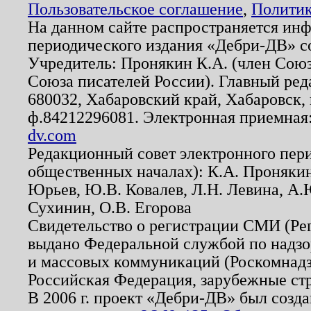
Пользовательское соглашение
,
Политик
На данном сайте распространяется ин
периодического издания «Дебри-ДВ» с
Учредитель: Пронякин К.А. (член Союз
Союза писателей России). Главный ред
680032, Хабаровский край, Хабаровск, п
ф.84212296081. Электронная приемная
dv.com
Редакционный совет электронного пер
общественных началах): К.А. Проняки
Юрьев, Ю.В. Ковалев, Л.Н. Левина, А.
Сухинин, О.В. Егорова
Свидетельство о регистрации СМИ (Р
выдано Федеральной службой по надзо
и массовых коммуникаций (Роскомнадзо
Российская Федерация, зарубежные ст
В 2006 г. проект «Дебри-ДВ» был созда