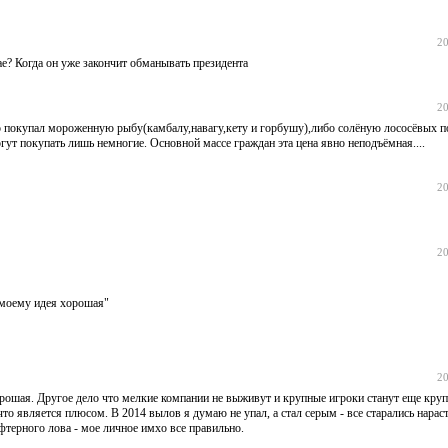
20
? Когда он уже закончит обманывать президента
20
 покупал мороженную рыбу(камбалу,навагу,кету и горбушу),либо солёную лососёвых п
могут покупать лишь немногие. Основной массе граждан эта цена явно неподъёмная....
20
20
 моему идея хорошая"
20
рошая. Другое дело что мелкие компании не выживут и крупные игроки станут еще круп
то является плюсом. В 2014 вылов я думаю не упал, а стал серым - все старались нара
фтерного лова - мое личное имхо все правильно.