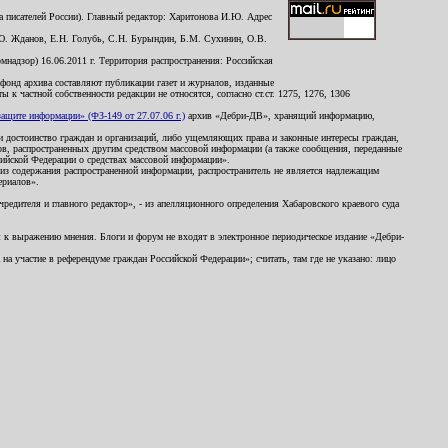
 писателей России). Главный редактор: Харитонова И.Ю. Адрес
Ю. Жданов, Е.Н. Голубь, С.Н. Бурындин, Б.М. Сухинин, О.В.
надзор) 16.06.2011 г. Территория распространения: Российская
й фонд архива составляют публикации газет и журналов, изданные
к частной собственности редакции не относятся, согласно ст.ст. 1275, 1276, 1306
щите информации» (ФЗ-149 от 27.07.06 г.)
архив «Дебри-ДВ», хранящий информацию,
ь и достоинство граждан и организаций, либо ущемляющих права и законные интересы граждан,
ов, распространенных другим средством массовой информации (а также сообщения, переданные
сийской Федерации о средствах массовой информации».
из содержания распространенной информации, распространитель не является надлежащим
ериалов».
редителя и главного редактор», - из апелляционного определения Хабаровского краевого суда
ны к выражению мнения. Блоги и форум не входят в электронное периодическое издание «Дебри-
а участие в референдуме граждан Российской Федерации»; считать, там где не указано: лицо