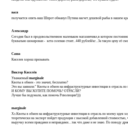
вася
получается опять наш Шпрот обманул Путина насчет дешевой рыбы в нашем крае
Александр
Сегодня был в продовольственном маленьком магазинчике,в котором постоянно
буквально шокирован - кета соленая стоит...440 рублей/кг...За такую цену её с
Саша
Киселев хорош призывать
Виктор Киселёв
Уважаемый
marginale
Квоты в обмен - это значит, бесплатно?
Это вы заявили:" Квоты в обмен на инфраструктурные инвестиции в отрасль по
И КОМУ ВЫ ХОТИТЕ ПОМОЧЬ? ОТРАСЛИ?
Лучше бы подумали, как помочь Революции!)))
marginale
Хз.Квоты в обмен на инфраструктурные инвестиции в отрасль по моему идея хо
теоретически на экспорт пойдет продукция с высокой добавленной стоимостью, ч
выручку всеми правдами и неправдами....так что даже и не знаю. По поводу дри