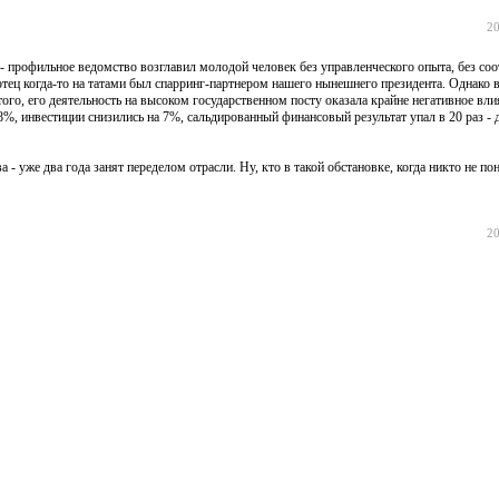
20
профильное ведомство возглавил молодой человек без управленческого опыта, без со
отец когда-то на татами был спарринг-партнером нашего нынешнего президента. Однако 
ого, его деятельность на высоком государственном посту оказала крайне негативное влия
%, инвестиции снизились на 7%, cальдированный финансовый результат упал в 20 раз - 
 уже два года занят переделом отрасли. Ну, кто в такой обстановке, когда никто не пон
20