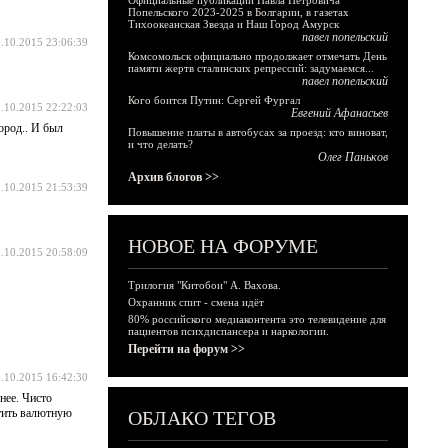
Официальные публикации Павла Петровича
Попельского 2023-2025 в Болгарии, в газетах
Тихоокеанская Звезда и Наш Город Амурск
павел попельский
.10.2015 23:06:39
Комсомольск официально продолжает отмечать День
памяти жертв сталинских репрессий: задумаемся...
павел попельский
Кого боится Путин: Сергей Фургал
.10.2015 22:22:03
Евгений Афанасьев
ород.. И был
Повышение платы в автобусах за проезд: кто виноват,
и что делать?
Олег Паньков
Архив блогов >>
.10.2015 21:53:39
НОВОЕ НА ФОРУМЕ
.10.2015 20:58:09
Трилогия "Китобои" А. Вахова.
Охранник спит - смена идёт
80% российского медиаконтента это телевидение для
пациентов психдиспансера и наркологии.
Перейти на форум >>
.10.2015 16:42:30
нее. Чисто
стить валютную
ОБЛАКО ТЕГОВ