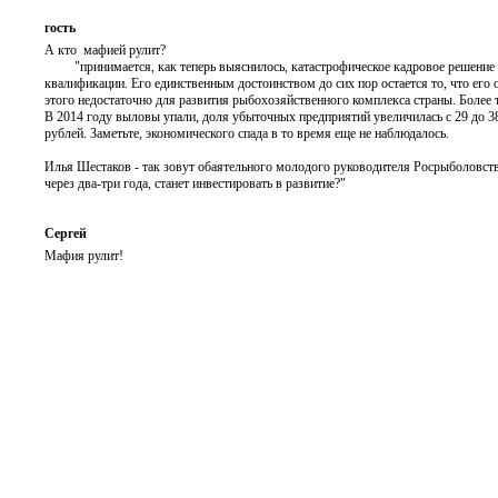
гость
А кто мафией рулит?
"принимается, как теперь выяснилось, катастрофическое кадровое решение - 
квалификации. Его единственным достоинством до сих пор остается то, что его 
этого недостаточно для развития рыбохозяйственного комплекса страны. Более т
В 2014 году выловы упали, доля убыточных предприятий увеличилась с 29 до 38
рублей. Заметьте, экономического спада в то время еще не наблюдалось.
Илья Шестаков - так зовут обаятельного молодого руководителя Росрыболовства -
через два-три года, станет инвестировать в развитие?"
Сергей
Мафия рулит!