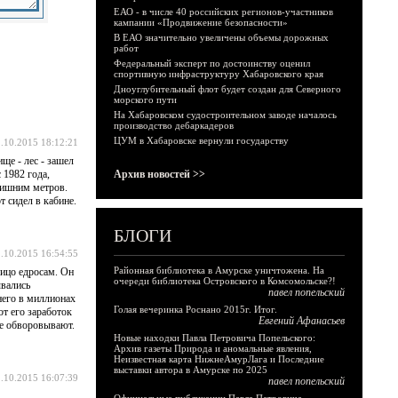
ЕАО - в числе 40 российских регионов-участников
кампании «Продвижение безопасности»
В ЕАО значительно увеличены объемы дорожных
работ
Федеральный эксперт по достоинству оценил
спортивную инфраструктуру Хабаровского края
Дноуглубительный флот будет создан для Северного
морского пути
На Хабаровском судостроительном заводе началось
производство дебаркадеров
ЦУМ в Хабаровске вернули государству
.10.2015 18:12:21
ще - лес - зашел
 1982 года,
Архив новостей >>
 лишним метров.
т сидел в кабине.
БЛОГИ
.10.2015 16:54:55
Районная библиотека в Амурске уничтожена. На
лицо едросам. Он
очереди библиотека Островского в Комсомольске?!
ывались
павел попельский
 него в миллионах
Голая вечеринка Роснано 2015г. Итог.
от его заработок
Евгений Афанасьев
зде обворовывают.
Новые находки Павла Петровича Попельского:
Архив газеты Природа и аномальные явления,
Неизвестная карта НижнеАмурЛага и Последние
выставки автора в Амурске по 2025
.10.2015 16:07:39
павел попельский