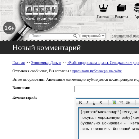
Главная
Разделы
Ар
расширенный пои
Новый комментарий
Главная
>>
Экономика, Деньги
>>
«Рыба подорожала в разы. Селедка стоит до
Отправляя сообщение, Вы согласны с
правилами публикации на сайте
.
Вы не авторизованы. Анонимные комментарии публикуются после проверки мо
Ваше имя:
Комментарий:
-
-
-
-
-
-
-
-
-
-
-
-
-
-
-
-