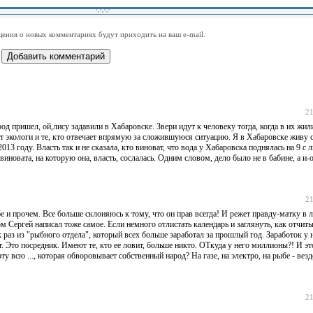
-
-
-
-
-
-
-
-
-
-
-
-
-
-
-
-
ения о новых комментариях будут приходить на ваш e-mail.
-
-
-
-
-
-
-
-
-
-
-
-
21
од пришел, ой,лису задавили в Хабаровске. Звери идут к человеку тогда, когда в их жили
рят экологи и те, кто отвечает впрямую за сложившуюся ситуацию. Я в Хабаровске живу с
3 году. Власть так и не сказала, кто виноват, что вода у Хабаровска поднялась на 9 с
иновата, на которую она, власть, сослалась. Одним словом, дело было не в бабине, а и-о
21
и прочем. Все больше склоняюсь к тому, что он прав всегда! И режет правду-матку в 
ом Сергей написал тоже самое. Если немного отлистать календарь и заглянуть, как отчит
ак раз из "рыбного отдела", который всех больше заработал за прошлый год. Заработок у
. Это посредник. Имеют те, кто ее ловит, больше никто. ОТкуда у него миллионы?! И эт
ту всю ..., которая обворовывает собственный народ? На газе, на электро, на рыбе - ве
21