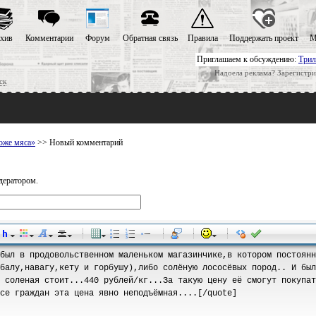
хив
Комментарии
Форум
Обратная связь
Правила
Поддержать проект
М
Приглашаем к обсуждению:
Трил
Надоела реклама? Зарегистри
ск
роже мяса»
>> Новый комментарий
дератором.
-
-
-
-
-
-
-
-
-
-
-
-
-
-
-
-
-
-
-
-
-
-
-
-
-
-
-
-
-
-
-
-