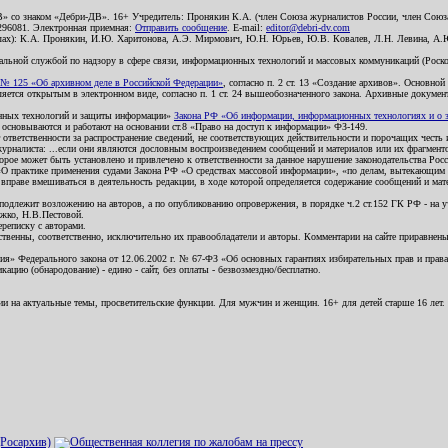
В» со знаком «Дебри-ДВ». 16+ Учредитель: Пронякин К.А. (член Союза журналистов России, член Союза
2296081. Электронная приемная:
Отправить сообщение
. E-mail:
editor@debri-dv.com
алах): К.А. Пронякин, И.Ю. Харитонова, А.Э. Мирмович, Ю.Н. Юрьев, Ю.В. Ковалев, Л.Н. Левина, А.
льной службой по надзору в сфере связи, информационных технологий и массовых коммуникаций (Роском
№ 125 «Об архивном деле в Российской Федерации»
, согласно п. 2 ст. 13 «Создание архивов». Основно
ется открытым в электронном виде, согласно п. 1 ст. 24 вышеобозначенного закона. Архивные документы 
ионных технологий и защиты информации»
Закона РФ «Об информации, информационных технологиях и о за
я основываются и работают на основании ст.8 «Право на доступ к информации» ФЗ-149.
 ответственности за распространение сведений, не соответствующих действительности и порочащих чест
урналиста: ...если они являются дословным воспроизведением сообщений и материалов или их фрагмент
орое может быть установлено и привлечено к ответственности за данное нарушение законодательства Рос
«О практике применения судами Закона РФ «О средствах массовой информации», «по делам, вытекающим 
вправе вмешиваться в деятельность редакции, в ходе которой определяется содержание сообщений и мат
одлежит возложению на авторов, а по опубликованию опровержения, в порядке ч.2 ст.152 ГК РФ - на уч
ожко, Н.В.Пестовой.
ереписку с авторами.
тственны, соответственно, исключительно их правообладатели и авторы. Комментарии на сайте приравне
я» Федерального закона от 12.06.2002 г. № 67-ФЗ «Об основных гарантиях избирательных прав и права н
ацию (обнародование) - едино - сайт, без оплаты - безвозмездно/бесплатно.
ии на актуальные темы, просветительские функции. Для мужчин и женщин. 16+ для детей старше 16 лет.