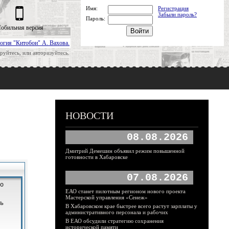
Имя:
Регистрация
Забыли пароль?
Пароль:
обильная версия
огия "Китобои" А. Вахова.
руйтесь, или авторизуйтесь.
НОВОСТИ
08.08.2026
Дмитрий Демешин объявил режим повышенной
готовности в Хабаровске
07.08.2026
ЕАО станет пилотным регионом нового проекта
Мастерской управления «Сенеж»
В Хабаровском крае быстрее всего растут зарплаты у
административного персонала и рабочих
В ЕАО обсудили стратегию сохранения
исторической памяти