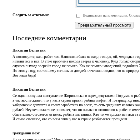
-
-
-
-
-
-
-
-
Следить за ответами:
Подписаться на комментарии. Оповещ
-
-
-
-
-
-
Последние комментарии
Никитин Валентин
А посмотрите, как грабят лес. Наивными быть не надо, говоря, ой, медведь в гор
и пилит все и вся. В этом проблема похода зверья к человеку. Куда только смо
случаев выхода зверей в город не помню. Как не помню наводнений, подобных 201
По этому году, состоящему сплошь из дождей, отчетливо видно, что не природа в
Вот наша беда!
Никитин Валентин
Сегодня послушал выступление Жириновского перед депутатами Госдумы о рыбе 
в частности сказал, что у нас в стране правит рыбная мафия. И товарищ под ник
хабаровские депутаты о своих заработках по весне, то есть среди них человек к
рублей. Неужели власть не понимает, что он никакого отношения к рыбе не имеет
обязательно отзовется на ценах рыбы в магазинах. Кто-то же должен взяться за э
И самое смешное, что со всем этим у нас в стране разбирается президент.
гражданин поэт
Когда же они одумаются? Мясо дорогое, рыба дорогая, что кушать будем?