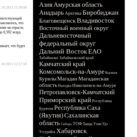
Азия
Амурская область
.10.2015 15:30:06
Биробиджан
Анадырь
Арктика
ответствующей
Владивосток
Благовещенск
выяснилось, что
Восточный военный округ
ние на отрасль.
до 0,592 млрд
Дальневосточный
федеральный округ
имает, что будет
Дальний Восток
ЕАО
Забайкалье
Забайкальский край
Камчатский край
.10.2015 12:57:59
Комсомольск-на-Амуре
Корякия
Магадан
Магаданская
Курилы
область
Николаевск-на-Амуре
Находка
Петропавловск-Камчатский
Приморский край
Республика
Республика Саха
Бурятия
(Якутия)
Сахалинская
область
ТОФ
Тында
Улан-Удэ
Сибирь
Хабаровск
Уссурийск