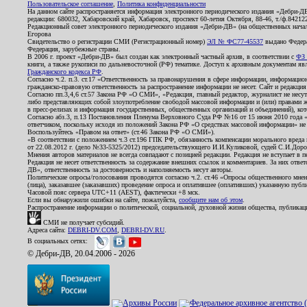
Пользовательское соглашение
,
Политика конфиденциальности
На данном сайте распространяется информация электронного периодического издания «Дебри-Д
редакции: 680032, Хабаровский край, Хабаровск, проспект 60-летия Октября, 88-46, т./ф.8421
Редакционный совет электронного периодического издания «Дебри-ДВ» (на общественных нач
Егорова
Свидетельство о регистрации СМИ (Регистрационный номер)
ЭЛ № ФС77-45537
выдано Федера
Федерация, зарубежные страны.
В 2006 г. проект «Дебри-ДВ» был создан как электронный частный архив, в соответствии с
ФЗ 
книги, а также рукописи по дальневосточной (РФ) тематике. Доступ к архивным документам явля
Гражданского кодекса РФ
.
Согласно ч.2. п.3. ст.17 «Ответственность за правонарушения в сфере информации, информац
гражданско-правовую ответственность за распространение информации не несет. Сайт и редакци
Согласно пп.3,4,6 ст.57 Закона РФ «О СМИ», «Редакция, главный редактор, журналист не несут
либо представляющих собой злоупотребление свободой массовой информации и (или) правами ж
в пресс-релизах и информация государственных, общественных организаций и объединений), кот
Согласно абз.3, п.13 Постановления Пленума Верховного Суда РФ №16 от 15 июня 2010 года 
ответчиком, поскольку исходя из положений Закона РФ «О средствах массовой информации» не 
Воспользуйтесь «Правом на ответ» (ст.46 Закона РФ «О СМИ»).
«В соответствии с положением ч.3 ст.196 ГПК РФ, обязанность компенсации морального вреда п
от 22.08.2012 г. (дело №33-5325/2012) председательствующего И.И.Куликовой, судей С.И.Дор
Мнения авторов материалов не всегда совпадают с позицией редакции. Редакция не вступает в п
Редакция не несет ответственность за содержание внешних ссылок и комментариев. За них отве
ДВ», ответственность за достоверность и наполняемость несут авторы.
Политические опросы/голосования проводятся согласно ч.2. ст.46 «Опросы общественного мнени
(лица), заказавшее (заказавших) проведение опроса и оплатившее (оплативших) указанную публик
Часовой пояс сервера UTC+11 (AEST), фактически +8 мск.
Если вы обнаружили ошибки на сайте, пожалуйста,
сообщите нам об этом
.
Распространение информации о политической, социальной, духовной жизни общества, публикац
СМИ не получает субсидий.
Адреса сайта:
DEBRI-DV.COM
,
DEBRI-DV.RU
.
В социальных сетях:
© Дебри-ДВ, 20.04.2006 - 2026