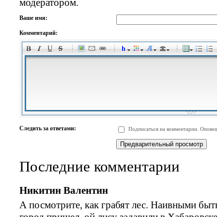
модератором.
Ваше имя:
Комментарий:
-
-
-
-
-
-
-
-
-
-
-
-
-
-
-
-
-
-
-
-
-
-
-
-
-
-
-
-
-
-
-
-
-
-
-
-
Следить за ответами:
Подписаться на комментарии. Оповещ
-
-
-
-
-
-
-
-
-
Последние комментарии
Никитин Валентин
А посмотрите, как грабят лес. Наивными быть
город пришел, ой,лису задавили в Хабаровске