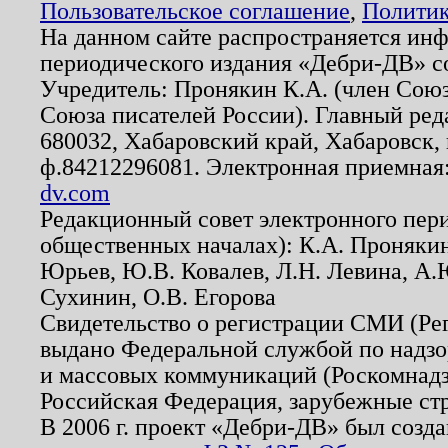
Пользовательское соглашение
,
Политик
На данном сайте распространяется ин
периодического издания «Дебри-ДВ» с
Учредитель: Пронякин К.А. (член Союз
Союза писателей России). Главный ред
680032, Хабаровский край, Хабаровск, п
ф.84212296081. Электронная приемная
dv.com
Редакционный совет электронного пер
общественных началах): К.А. Проняки
Юрьев, Ю.В. Ковалев, Л.Н. Левина, А.
Сухинин, О.В. Егорова
Свидетельство о регистрации СМИ (Р
выдано Федеральной службой по надзо
и массовых коммуникаций (Роскомнадзо
Российская Федерация, зарубежные ст
В 2006 г. проект «Дебри-ДВ» был созда