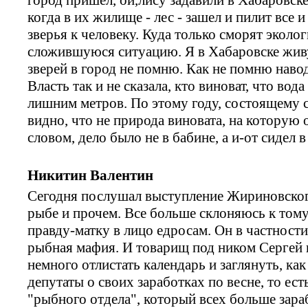
когда в их жилище - лес - зашел и пилит все 
зверья к человеку. Куда только сморят эколог
сложившуюся ситуацию. Я в Хабаровске живу
зверей в город не помню. Как не помню наво
Власть так и не сказала, кто виноват, что вод
лишним метров. По этому году, состоящему 
видно, что не природа виновата, на которую о
словом, дело было не в бабине, а и-от сидел 
Никитин Валентин
Сегодня послушал выступление Жириновског
рыбе и прочем. Все больше склоняюсь к тому,
правду-матку в лицо едросам. Он в частности 
рыбная мафия. И товарищ под ником Сергей 
немного отлистать календарь и заглянуть, ка
депутаты о своих заработках по весне, то ест
"рыбного отдела", который всех больше зара