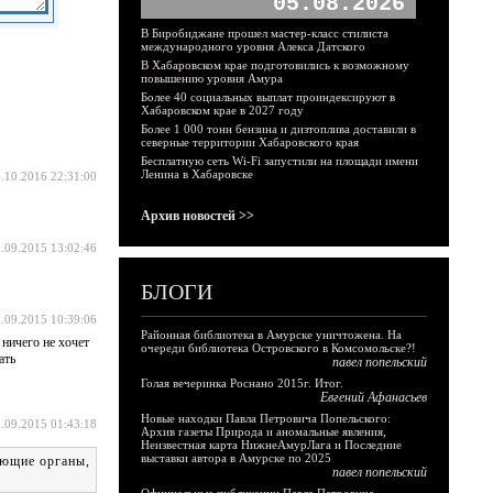
05.08.2026
В Биробиджане прошел мастер-класс стилиста
международного уровня Алекса Датского
В Хабаровском крае подготовились к возможному
повышению уровня Амура
Более 40 социальных выплат проиндексируют в
Хабаровском крае в 2027 году
Более 1 000 тонн бензина и дизтоплива доставили в
северные территории Хабаровского края
Бесплатную сеть Wi-Fi запустили на площади имени
Ленина в Хабаровске
.10.2016 22:31:00
Архив новостей >>
.09.2015 13:02:46
БЛОГИ
.09.2015 10:39:06
Районная библиотека в Амурске уничтожена. На
ничего не хочет
очереди библиотека Островского в Комсомольске?!
ать
павел попельский
Голая вечеринка Роснано 2015г. Итог.
Евгений Афанасьев
Новые находки Павла Петровича Попельского:
.09.2015 01:43:18
Архив газеты Природа и аномальные явления,
Неизвестная карта НижнеАмурЛага и Последние
выставки автора в Амурске по 2025
ующие органы,
павел попельский