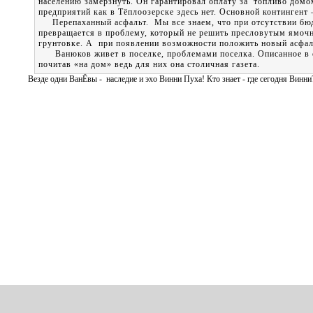
населению замерзнуть. Он гарантировал оплату за топливо домо
предприятий как в Тёплоозерске здесь нет. Основной контингент 
Перепаханный асфальт. Мы все знаем, что при отсутствии бюдж
превращается в проблему, который не решить пресловутым ямочн
грунтовке. А при появлении возможности положить новый асфал
Ванюков живет в поселке, проблемами поселка. Описанное в ста
почитав «на дом» ведь для них она столичная газета.
Везде одни ВанЁвы - наследие и эхо Винни Пуха! Кто знает - где сегодня Винни?