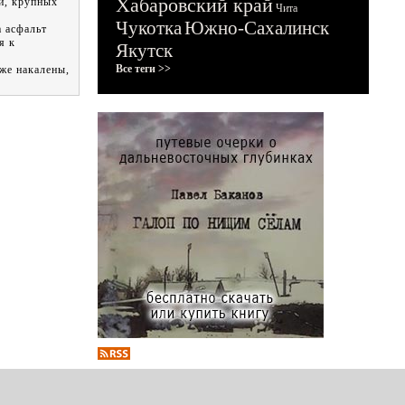
Хабаровский край
й, крупных
Чита
Чукотка
Южно-Сахалинск
 асфальт
я к
Якутск
Все теги >>
же накалены,