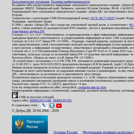
Пользовательское соглашение
,
Политика конфиденциальности
На данном сайте распространяется информация электронного периодического издания «Дебри-Д
редакции: 680032, Хабаровский край, Хабаровск, проспект 60-летия Октября, 88-46, т./ф.8421
Редакционный совет электронного периодического издания «Дебри-ДВ» (на общественных нач
Егорова
Свидетельство о регистрации СМИ (Регистрационный номер)
ЭЛ № ФС77-45537
выдано Федера
Федерация, зарубежные страны.
В 2006 г. проект «Дебри-ДВ» был создан как электронный частный архив, в соответствии с
ФЗ 
книги, а также рукописи по дальневосточной (РФ) тематике. Доступ к архивным документам явля
Гражданского кодекса РФ
.
Согласно ч.2. п.3. ст.17 «Ответственность за правонарушения в сфере информации, информац
гражданско-правовую ответственность за распространение информации не несет. Сайт и редакци
Согласно пп.3,4,6 ст.57 Закона РФ «О СМИ», «Редакция, главный редактор, журналист не несут
либо представляющих собой злоупотребление свободой массовой информации и (или) правами ж
в пресс-релизах и информация государственных, общественных организаций и объединений), кот
Согласно абз.3, п.13 Постановления Пленума Верховного Суда РФ №16 от 15 июня 2010 года 
ответчиком, поскольку исходя из положений Закона РФ «О средствах массовой информации» не 
Воспользуйтесь «Правом на ответ» (ст.46 Закона РФ «О СМИ»).
«В соответствии с положением ч.3 ст.196 ГПК РФ, обязанность компенсации морального вреда п
от 22.08.2012 г. (дело №33-5325/2012) председательствующего И.И.Куликовой, судей С.И.Дор
Мнения авторов материалов не всегда совпадают с позицией редакции. Редакция не вступает в п
Редакция не несет ответственность за содержание внешних ссылок и комментариев. За них отве
ДВ», ответственность за достоверность и наполняемость несут авторы.
Политические опросы/голосования проводятся согласно ч.2. ст.46 «Опросы общественного мнени
(лица), заказавшее (заказавших) проведение опроса и оплатившее (оплативших) указанную публик
Часовой пояс сервера UTC+11 (AEST), фактически +8 мск.
Если вы обнаружили ошибки на сайте, пожалуйста,
сообщите нам об этом
.
Распространение информации о политической, социальной, духовной жизни общества, публикац
СМИ не получает субсидий.
Адреса сайта:
DEBRI-DV.COM
,
DEBRI-DV.RU
.
В социальных сетях:
© Дебри-ДВ, 20.04.2006 - 2026