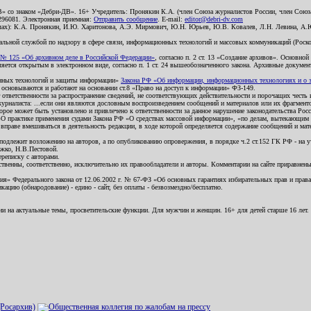
В» со знаком «Дебри-ДВ». 16+ Учредитель: Пронякин К.А. (член Союза журналистов России, член Союза
2296081. Электронная приемная:
Отправить сообщение
. E-mail:
editor@debri-dv.com
алах): К.А. Пронякин, И.Ю. Харитонова, А.Э. Мирмович, Ю.Н. Юрьев, Ю.В. Ковалев, Л.Н. Левина, А.
льной службой по надзору в сфере связи, информационных технологий и массовых коммуникаций (Роском
№ 125 «Об архивном деле в Российской Федерации»
, согласно п. 2 ст. 13 «Создание архивов». Основно
ется открытым в электронном виде, согласно п. 1 ст. 24 вышеобозначенного закона. Архивные документы 
ионных технологий и защиты информации»
Закона РФ «Об информации, информационных технологиях и о за
я основываются и работают на основании ст.8 «Право на доступ к информации» ФЗ-149.
 ответственности за распространение сведений, не соответствующих действительности и порочащих чест
урналиста: ...если они являются дословным воспроизведением сообщений и материалов или их фрагмент
орое может быть установлено и привлечено к ответственности за данное нарушение законодательства Рос
«О практике применения судами Закона РФ «О средствах массовой информации», «по делам, вытекающим 
вправе вмешиваться в деятельность редакции, в ходе которой определяется содержание сообщений и мат
одлежит возложению на авторов, а по опубликованию опровержения, в порядке ч.2 ст.152 ГК РФ - на уч
ожко, Н.В.Пестовой.
ереписку с авторами.
тственны, соответственно, исключительно их правообладатели и авторы. Комментарии на сайте приравне
я» Федерального закона от 12.06.2002 г. № 67-ФЗ «Об основных гарантиях избирательных прав и права н
ацию (обнародование) - едино - сайт, без оплаты - безвозмездно/бесплатно.
ии на актуальные темы, просветительские функции. Для мужчин и женщин. 16+ для детей старше 16 лет.