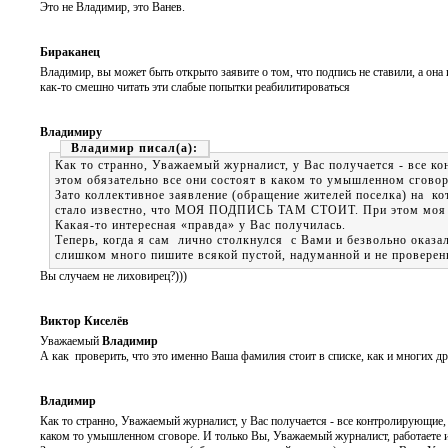
Это не Владимир, это Ванев.
Бираканец
Владимир, вы может быть открыто заявите о том, что подпись не ставили, а она
как-то смешно читать эти слабые попытки реабилитироваться
Владимиру
Владимир
Как то странно, Уважаемый журналист, у Вас получается - все к
этом обязательно все они состоят в каком то умышленном сговор
Зато коллективное заявление (обращение жителей поселка) на
стало известно, что МОЯ ПОДПИСЬ ТАМ СТОИТ. При этом моя «т
Какая-то интересная «правда» у Вас получилась.
Теперь, когда я сам лично столкнулся с Вами и безвольно оказал
слишком много пишите всякой пустой, надуманной и не провере
Вы случаем не лиховирец?)))
Виктор Киселёв
Уважаемый
Владимир
А как проверить, что это именно Ваша фамилия стоит в списке, как и многих д
Владимир
Как то странно, Уважаемый журналист, у Вас получается - все контролирующие, 
каком то умышленном сговоре. И только Вы, Уважаемый журналист, работаете 