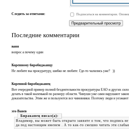
-
-
-
-
-
-
-
-
Следить за ответами:
Подписаться на комментарии. Оповещ
-
-
-
-
-
-
Последние комментарии
ваня
вопрос а почему один
Коренному биробиджанцу
Не любите вы прокуратуру, шибко не любите. Где-то чалились уже? ))
Коренной биробиджанец
Вот очередной пример полной бездеятельности прокуратуры ЕАО и других силов
делать в такой маленькой по размеру области. Чинуши уже сами нарушают законы
доказательства. Этим же и пользуются все чиновники. Поэтому люди и уезжают 
это Ванев
Бираканец
Владимир, вы может быть открыто заявите о том, что подпись не
да под настоящим именем . А то как-то смешно читать эти слабы