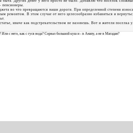
м быта. Других денег у него просто не было. Добавлю что поселок сложны
– пенсионеры.
ета во что превращаются наши дороги. При определенной степени износа
ым ремонтом. В этом случае от него целесообразно избавиться и вернутьс
ьт.
тье, иначе как подстрекательством не назовешь. Вот и жители поселка у
 Или с него, как с гуся вода? Сорвал большой куш и - в Анапу, а не в Магадан?