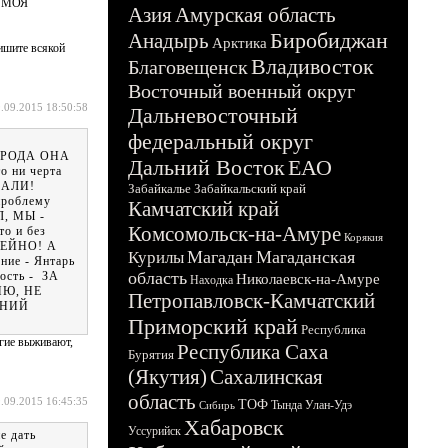
о МОЯ
Азия
Амурская область
Биробиджан
Анадырь
Арктика
пишите всякой
Владивосток
Благовещенск
Восточный военный округ
.09.2015 18:50:58
Дальневосточный
федеральный округ
 НАРОДА ОНА
Дальний Восток
ЕАО
о ни черта
ОДАЛИ!
Забайкалье
Забайкальский край
проблему
Камчатский край
Л, МЫ -
Комсомольск-на-Амуре
 и без
Корякия
ЕЛЕЙНО! А
Магадан
Магаданская
Курилы
ние - Янтарь
область
ость - ЗА
Николаевск-на-Амуре
Находка
ИЮ, НЕ
Петропавловск-Камчатский
ЕНИЙ
Приморский край
Республика
угие выживают,
Республика Саха
Бурятия
(Якутия)
Сахалинская
область
.09.2015 16:45:35
ТОФ
Тында
Улан-Удэ
Сибирь
Хабаровск
Уссурийск
е дать