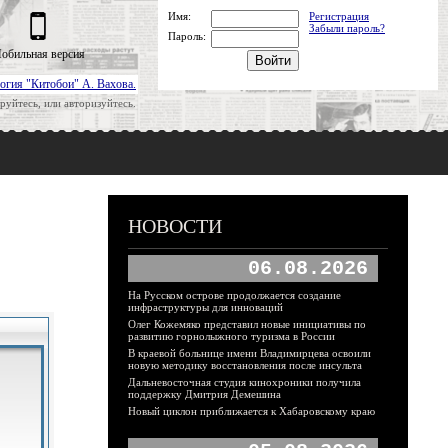
Имя:
Регистрация
Забыли пароль?
Пароль:
обильная версия
огия "Китобои" А. Вахова.
руйтесь, или авторизуйтесь.
НОВОСТИ
06.08.2026
На Русском острове продолжается создание
инфраструктуры для инноваций
Олег Кожемяко представил новые инициативы по
развитию горнолыжного туризма в России
В краевой больнице имени Владимирцева освоили
новую методику восстановления после инсульта
Дальневосточная студия кинохроники получила
поддержку Дмитрия Демешина
Новый циклон приближается к Хабаровскому краю