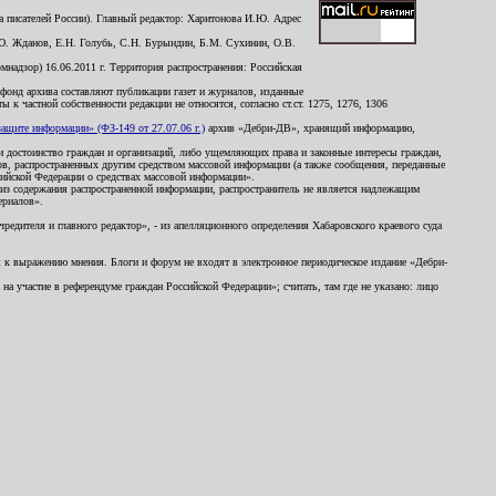
 писателей России). Главный редактор: Харитонова И.Ю. Адрес
Ю. Жданов, Е.Н. Голубь, С.Н. Бурындин, Б.М. Сухинин, О.В.
надзор) 16.06.2011 г. Территория распространения: Российская
й фонд архива составляют публикации газет и журналов, изданные
к частной собственности редакции не относятся, согласно ст.ст. 1275, 1276, 1306
щите информации» (ФЗ-149 от 27.07.06 г.)
архив «Дебри-ДВ», хранящий информацию,
ь и достоинство граждан и организаций, либо ущемляющих права и законные интересы граждан,
ов, распространенных другим средством массовой информации (а также сообщения, переданные
сийской Федерации о средствах массовой информации».
из содержания распространенной информации, распространитель не является надлежащим
ериалов».
редителя и главного редактор», - из апелляционного определения Хабаровского краевого суда
ны к выражению мнения. Блоги и форум не входят в электронное периодическое издание «Дебри-
а участие в референдуме граждан Российской Федерации»; считать, там где не указано: лицо