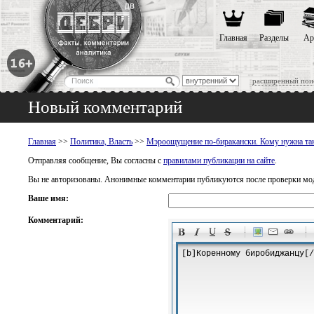
Главная
Разделы
Ар
расширенный пои
Новый комментарий
Главная
>>
Политика, Власть
>>
Мэроощущение по-биракански. Кому нужна так
Отправляя сообщение, Вы согласны с
правилами публикации на сайте
.
Вы не авторизованы. Анонимные комментарии публикуются после проверки мо
Ваше имя:
Комментарий:
-
-
-
-
-
-
-
-
-
-
-
-
-
-
-
-