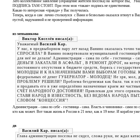
Зато коллективное заявление (обращение жителей поселка) на которое Вы, У
ПОДПИСЬ ТАМ СТОИТ. При этом моя «такая» подпись не единственная.
Какая-то интересная «правда» у Вас получилась.
Теперь, когда я сам лично столкнулся с Вами и безвольно оказался втянут в Ва
пустой, надуманной и не проверенной информации.
из меньшикова
Виктор Киселёв
Уважаемый
Василий Кар.
У нас, в предвыборном пару лет назад Ванино оказалась точно
СПРОСИЛА? В Ванино пожертвовали муниципальной гостиницей, р
для неё не делали! Администрация - сама по себе - гостини
ДЕНЬГИ ЗАКАТАЛИ В АСФАЛЬТ , В РЕМОНТ ДОРОГ, на которые в 
постоянного отсутствия в бюджете средств, борясь с госуд
МОЛОДЦЫ И К НАЗНАЧЕННЫМ ВАМИ ВЫБОРАМ ГОТОВЫ. КРАЙ
федеральных её денег ГУБЕРНАТОР - МОЛОДЕЦ! Не зря, мол, д
ПРОБЛЕМУ РЕШИЛИ? Проблема безденежья как была. так и остала
и продавать его в уже определённо назначенные краем же част
СЧЁТ НАРОДНОГО ДОСТОЯНИЯ! Привлекая для этого сервиль
СТАВЯ НАРОД В ИЗВЕСТНОСТЬ, БЕЗ ВЕДОМА НАРОДА ПЫ
СЛОВОМ "КОНЦЕССИЯ"!
Администрация - сама по себе - гостиница - сама. Власть и чиновники - сами по 
кто как может. Вот такая жизнь в России в 21 веке, как в 19 веке. И корабли уже
дв
Василий Кар.
Глава администрации поселка не сидел, сложа руки, не ждал кат