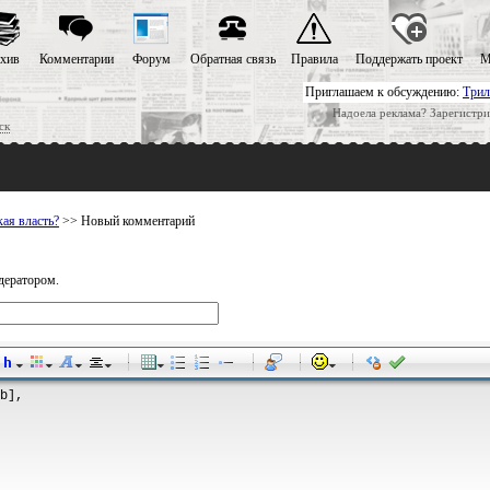
хив
Комментарии
Форум
Обратная связь
Правила
Поддержать проект
М
Приглашаем к обсуждению:
Трил
Надоела реклама? Зарегистри
ск
ая власть?
>> Новый комментарий
дератором.
-
-
-
-
-
-
-
-
-
-
-
-
-
-
-
-
-
-
-
-
-
-
-
-
-
-
-
-
-
-
-
-