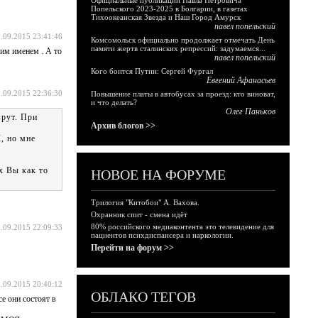
Официальные публикации Павла Петровича
Попельского 2023-2025 в Болгарии, в газетах
Тихоокеанская Звезда и Наш Город Амурск
павел попельский
.09.2015 23:41:46
Комсомольск официально продолжает отмечать День
памяти жертв сталинских репрессий: задумаемся...
щим именем . А то
павел попельский
Кого боится Путин: Сергей Фургал
Евгений Афанасьев
.09.2015 22:36:30
Повышение платы в автобусах за проезд: кто виноват,
и что делать?
Олег Паньков
врут. При
Архив блогов >>
, но мне
х Вы как то
НОВОЕ НА ФОРУМЕ
Трилогия "Китобои" А. Вахова.
Охранник спит - смена идёт
80% российского медиаконтента это телевидение для
.09.2015 22:09:33
пациентов психдиспансера и наркологии.
Перейти на форум >>
.09.2015 20:40:12
ОБЛАКО ТЕГОВ
е они состоят в