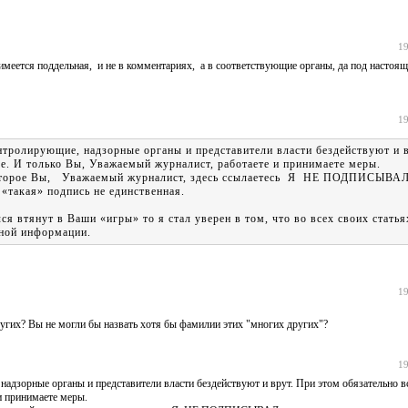
19
 имеется поддельная, и не в комментариях, а в соответствующие органы, да под настоя
19
онтролирующие, надзорные органы и представители власти бездействуют и 
е. И только Вы, Уважаемый журналист, работаете и принимаете меры.
 которое Вы, Уважаемый журналист, здесь ссылаетесь Я НЕ ПОДПИСЫВАЛ
акая» подпись не единственная.
ся втянут в Ваши «игры» то я стал уверен в том, что во всех своих статья
нной информации.
19
ругих? Вы не могли бы назвать хотя бы фамилии этих "многих других"?
19
надзорные органы и представители власти бездействуют и врут. При этом обязательно вс
и принимаете меры.