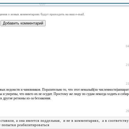
-
-
-
-
-
-
-
-
-
-
-
-
-
-
-
-
ения о новых комментариях будут приходить на ваш e-mail.
-
-
-
-
-
-
-
-
-
-
-
-
04
21
21
ых ведомств и чиновников. Поразительно то, что этот немалый(по численности)аппарат 
 и уверены, что никто их не осудит. Простому же люду по судам некогда ходить и собир
в другие регионы из-за беззакония.
20
 ставили, а она имеется поддельная, и не в комментариях, а в соответств
е попытки реабилитироваться