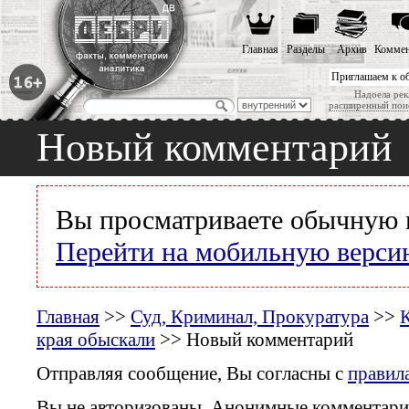
Главная
Разделы
Архив
Коммен
Приглашаем к о
Надоела рек
расширенный пои
Новый комментарий
Вы просматриваете обычную 
Перейти на мобильную верси
Главная
>>
Суд, Криминал, Прокуратура
>>
К
края обыскали
>> Новый комментарий
Отправляя сообщение, Вы согласны с
правил
Вы не авторизованы. Анонимные комментари