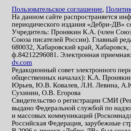
Пользовательское соглашение
,
Политик
На данном сайте распространяется ин
периодического издания «Дебри-ДВ» с
Учредитель: Пронякин К.А. (член Союз
Союза писателей России). Главный ред
680032, Хабаровский край, Хабаровск, п
ф.84212296081. Электронная приемная
dv.com
Редакционный совет электронного пер
общественных началах): К.А. Проняки
Юрьев, Ю.В. Ковалев, Л.Н. Левина, А.
Сухинин, О.В. Егорова
Свидетельство о регистрации СМИ (Р
выдано Федеральной службой по надзо
и массовых коммуникаций (Роскомнадзо
Российская Федерация, зарубежные ст
В 2006 г. проект «Дебри-ДВ» был созда