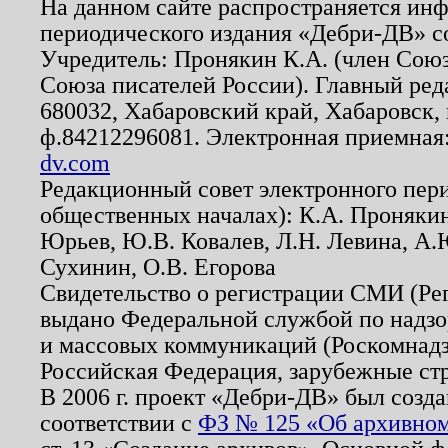
На данном сайте распространяется ин
периодического издания «Дебри-ДВ» с
Учредитель: Пронякин К.А. (член Союз
Союза писателей России). Главный ред
680032, Хабаровский край, Хабаровск, п
ф.84212296081. Электронная приемная
dv.com
Редакционный совет электронного пер
общественных началах): К.А. Проняки
Юрьев, Ю.В. Ковалев, Л.Н. Левина, А.
Сухинин, О.В. Егорова
Свидетельство о регистрации СМИ (Р
выдано Федеральной службой по надзо
и массовых коммуникаций (Роскомнадзо
Российская Федерация, зарубежные ст
В 2006 г. проект «Дебри-ДВ» был созда
соответствии с
ФЗ № 125 «Об архивном