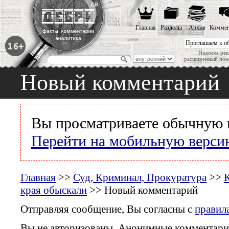
Главная
Разделы
Архив
Коммен
Приглашаем к о
Надоела рек
расширенный пои
Новый комментарий
Вы просматриваете обычную 
Перейти на мобильную верси
Главная
>>
Суд, Криминал, Прокуратура
>>
К
края обыскали
>> Новый комментарий
Отправляя сообщение, Вы согласны с
правил
Вы не авторизованы. Анонимные комментари