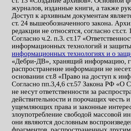
ст. 13 «Создание архивов». Основной ф
журналов, изданные книги, а также ру
Доступ к архивным документам являетс
ст. 24 вышеобозначенного закона. Арх
редакции не относятся, согласно ст.ст. 
Согласно ч.2. п.3. ст.17 «Ответственн
информационных технологий и защит
информационных технологиях и о защит
«Дебри-ДВ», хранящий информацию, гр
распространение информации не несет.
основании ст.8 «Право на доступ к ин
Согласно пп.3,4,6 ст.57 Закона РФ «О
не несут ответственности за распрост
действительности и порочащих честь и
ущемляющих права и законные интере
злоупотребление свободой массовой ин
они являются дословным воспроизведе
фрагментов, распространенных другим