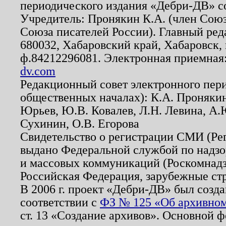
периодического издания «Дебри-ДВ» с
Учредитель: Пронякин К.А. (член Союз
Союза писателей России). Главный ред
680032, Хабаровский край, Хабаровск, п
ф.84212296081. Электронная приемная
dv.com
Редакционный совет электронного пер
общественных началах): К.А. Проняки
Юрьев, Ю.В. Ковалев, Л.Н. Левина, А.
Сухинин, О.В. Егорова
Свидетельство о регистрации СМИ (Р
выдано Федеральной службой по надзо
и массовых коммуникаций (Роскомнадзо
Российская Федерация, зарубежные ст
В 2006 г. проект «Дебри-ДВ» был созда
соответствии с
ФЗ № 125 «Об архивном
ст. 13 «Создание архивов». Основной ф