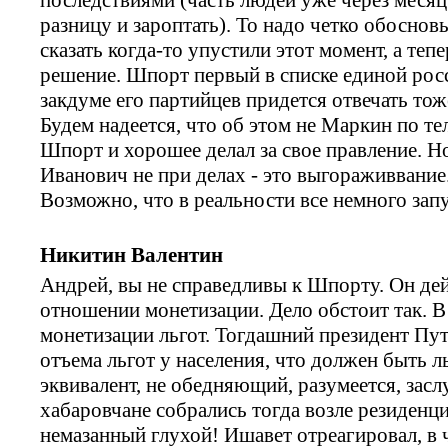
разницу и зароптать). То надо четко обоснов
сказать когда-то упустили этот момент, а те
решение. Шпорт первый в списке единой росси
закдуме его партийцев придется отвечать тож
Будем надеется, что об этом не Маркин по те
Шпорт и хорошее делал за свое правление. Н
Иванович не при делах - это выгораживвание.
Возможно, что в реальности все немного запу
Никитин Валентин
Андрей, вы не справедливы к Шпорту. Он дей
отношении монетизации. Дело обстоит так. В
монетизации льгот. Тогдашний президент Пут
отъема льгот у населения, что должен быть 
эквивалент, не обедняющий, разумеется, за
хабаровчане собрались тогда возле резиденци
немазанный глухой! Ишавет отреагировал, в ч