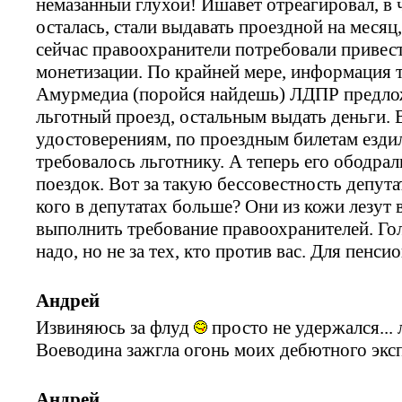
немазанный глухой! Ишавет отреагировал, в ч
осталась, стали выдавать проездной на месяц
сейчас правоохранители потребовали привест
монетизации. По крайней мере, информация т
Амурмедиа (поройся найдешь) ЛДПР предложи
льготный проезд, остальным выдать деньги. 
удостоверениям, по проездным билетам ездил
требовалось льготнику. А теперь его ободрал
поездок. Вот за такую бессовестность депута
кого в депутатах больше? Они из кожи лезут
выполнить требование правоохранителей. Гол
надо, но не за тех, кто против вас. Для пенси
Андрей
Извиняюсь за флуд
просто не удержался...
Воеводина зажгла огонь моих дебютного эксп
Андрей