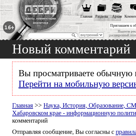
Главная
Разделы
Архив
Коммен
Приглашаем к о
Надоела рек
расширенный пои
Новый комментарий
Вы просматриваете обычную 
Перейти на мобильную верси
Главная
>>
Наука, История, Образование, С
Хабаровском крае - информационную политик
комментарий
Отправляя сообщение, Вы согласны с
правил