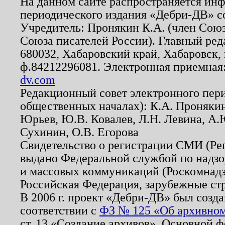
На данном сайте распространяется ин
периодического издания «Дебри-ДВ» с
Учредитель: Пронякин К.А. (член Союз
Союза писателей России). Главный ред
680032, Хабаровский край, Хабаровск, п
ф.84212296081. Электронная приемная
dv.com
Редакционный совет электронного пер
общественных началах): К.А. Проняки
Юрьев, Ю.В. Ковалев, Л.Н. Левина, А.
Сухинин, О.В. Егорова
Свидетельство о регистрации СМИ (Р
выдано Федеральной службой по надзо
и массовых коммуникаций (Роскомнадзо
Российская Федерация, зарубежные ст
В 2006 г. проект «Дебри-ДВ» был созда
соответствии с
ФЗ № 125 «Об архивном
ст. 13 «Создание архивов». Основной ф