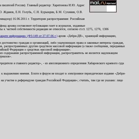
 писателей России). Главный редактор: Харитонова И.Ю. Адрес
Ю. Жданов, Е.Н. Голубь, С.Н. Бурындин, Б.М. Сухинин, О.В.
надзор) 16.06.2011 г. Территория распространения: Российская
й фонд архива составляют публикации газет и журналов, изданные
к частной собственности редакции не относятся, согласно ст.ст. 1275, 1276, 1306
щите информации» (ФЗ-149 от 27.07.06 г.)
архив «Дебри-ДВ», хранящий информацию,
ь и достоинство граждан и организаций, либо ущемляющих права и законные интересы граждан,
ов, распространенных другим средством массовой информации (а также сообщения, переданные
сийской Федерации о средствах массовой информации».
из содержания распространенной информации, распространитель не является надлежащим
ериалов».
редителя и главного редактор», - из апелляционного определения Хабаровского краевого суда
ны к выражению мнения. Блоги и форум не входят в электронное периодическое издание «Дебри-
а участие в референдуме граждан Российской Федерации»; считать, там где не указано: лицо