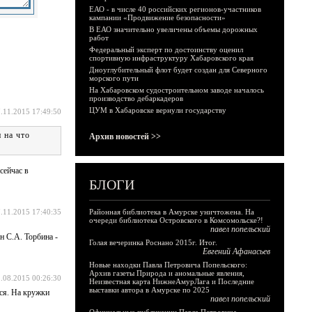
ЕАО - в числе 40 российских регионов-участников
кампании «Продвижение безопасности»
В ЕАО значительно увеличены объемы дорожных
работ
Федеральный эксперт по достоинству оценил
спортивную инфраструктуру Хабаровского края
Дноуглубительный флот будет создан для Северного
морского пути
На Хабаровском судостроительном заводе началось
производство дебаркадеров
ЦУМ в Хабаровске вернули государству
.11.2015 17:49:50
 на что
Архив новостей >>
сейчас в
БЛОГИ
.11.2015 17:40:35
Районная библиотека в Амурске уничтожена. На
очереди библиотека Островского в Комсомольске?!
павел попельский
н С.А. Торбина -
Голая вечеринка Роснано 2015г. Итог.
Евгений Афанасьев
Новые находки Павла Петровича Попельского:
Архив газеты Природа и аномальные явления,
.08.2015 00:26:30
Неизвестная карта НижнеАмурЛага и Последние
выставки автора в Амурске по 2025
тся. На кружки
павел попельский