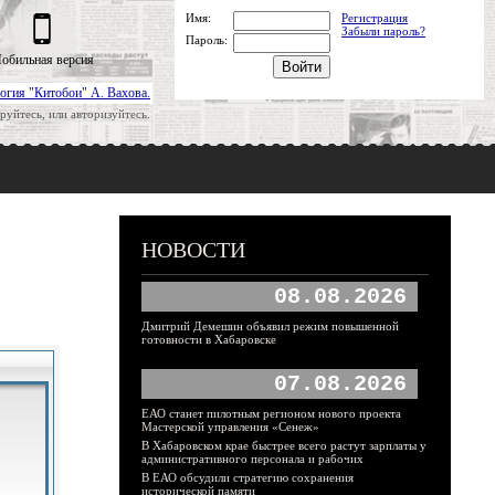
Имя:
Регистрация
Забыли пароль?
Пароль:
обильная версия
огия "Китобои" А. Вахова.
руйтесь, или авторизуйтесь.
НОВОСТИ
08.08.2026
Дмитрий Демешин объявил режим повышенной
готовности в Хабаровске
07.08.2026
ЕАО станет пилотным регионом нового проекта
Мастерской управления «Сенеж»
В Хабаровском крае быстрее всего растут зарплаты у
административного персонала и рабочих
В ЕАО обсудили стратегию сохранения
исторической памяти