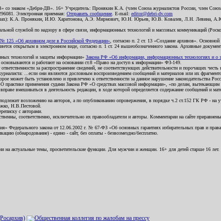
В» со знаком «Дебри-ДВ». 16+ Учредитель: Пронякин К.А. (член Союза журналистов России, член Союза
2296081. Электронная приемная:
Отправить сообщение
. E-mail:
editor@debri-dv.com
алах): К.А. Пронякин, И.Ю. Харитонова, А.Э. Мирмович, Ю.Н. Юрьев, Ю.В. Ковалев, Л.Н. Левина, А.
льной службой по надзору в сфере связи, информационных технологий и массовых коммуникаций (Роском
№ 125 «Об архивном деле в Российской Федерации»
, согласно п. 2 ст. 13 «Создание архивов». Основно
ется открытым в электронном виде, согласно п. 1 ст. 24 вышеобозначенного закона. Архивные документы 
ионных технологий и защиты информации»
Закона РФ «Об информации, информационных технологиях и о за
я основываются и работают на основании ст.8 «Право на доступ к информации» ФЗ-149.
 ответственности за распространение сведений, не соответствующих действительности и порочащих чест
урналиста: ...если они являются дословным воспроизведением сообщений и материалов или их фрагмент
орое может быть установлено и привлечено к ответственности за данное нарушение законодательства Рос
«О практике применения судами Закона РФ «О средствах массовой информации», «по делам, вытекающим 
вправе вмешиваться в деятельность редакции, в ходе которой определяется содержание сообщений и мат
одлежит возложению на авторов, а по опубликованию опровержения, в порядке ч.2 ст.152 ГК РФ - на уч
ожко, Н.В.Пестовой.
ереписку с авторами.
тственны, соответственно, исключительно их правообладатели и авторы. Комментарии на сайте приравне
я» Федерального закона от 12.06.2002 г. № 67-ФЗ «Об основных гарантиях избирательных прав и права н
ацию (обнародование) - едино - сайт, без оплаты - безвозмездно/бесплатно.
ии на актуальные темы, просветительские функции. Для мужчин и женщин. 16+ для детей старше 16 лет.