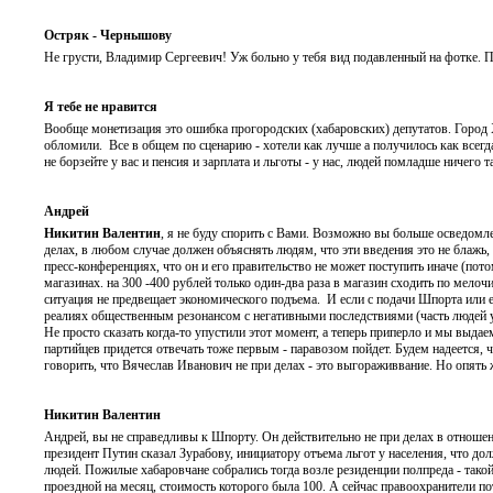
Остряк - Чернышову
Не грусти, Владимир Сергеевич! Уж больно у тебя вид подавленный на фотке. 
Я тебе не нравится
Вообще монетизация это ошибка прогородских (хабаровских) депутатов. Город Х
обломили. Все в общем по сценарию - хотели как лучше а получилось как всегда
не борзейте у вас и пенсия и зарплата и льготы - у нас, людей помладше ничего т
Андрей
Никитин Валентин
, я не буду спорить с Вами. Возможно вы больше осведомл
делах, в любом случае должен объяснять людям, что эти введения это не блажь
пресс-конференциях, что он и его правительство не может поступить иначе (пот
магазинах. на 300 -400 рублей только один-два раза в магазин сходить по мелоч
ситуация не предвещает экономического подъема. И если с подачи Шпорта или е
реалиях общественным резонансом с негативными последствиями (часть людей уж
Не просто сказать когда-то упустили этот момент, а теперь приперло и мы выдае
партийцев придется отвечать тоже первым - паравозом пойдет. Будем надеется, 
говорить, что Вячеслав Иванович не при делах - это выгораживвание. Но опять 
Никитин Валентин
Андрей, вы не справедливы к Шпорту. Он действительно не при делах в отношен
президент Путин сказал Зурабову, инициатору отъема льгот у населения, что д
людей. Пожилые хабаровчане собрались тогда возле резиденции полпреда - такой 
проездной на месяц, стоимость которого была 100. А сейчас правоохранители по