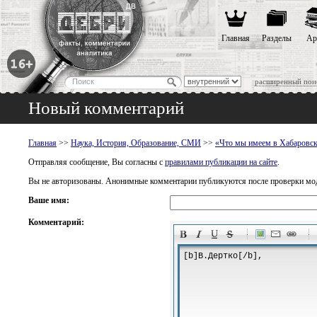
Главная
Разделы
Ар
расширенный пои
Новый комментарий
Главная
>>
Наука, История, Образование, СМИ
>>
«Что мы имеем в Хабаровск
Отправляя сообщение, Вы согласны с
правилами публикации на сайте
.
Вы не авторизованы. Анонимные комментарии публикуются после проверки мо
Ваше имя:
Комментарий:
-
-
-
-
-
-
-
-
-
-
-
-
-
-
-
-