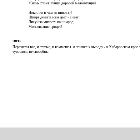
Жизнь станет лучше дорогой малоимущий
Никто ни в чем не виноват!
Шпорт деньги всем дает - виват!
Ликуй за милость наш народ
Монитизация грядет!
гость
Перечитал все, и статью, и комменты и пришел к выводу - в Хабаровском крае
тужились, не способны.