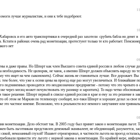
11
Помоги лучше журналистам, и они к тебе подобреют.
10
абаровск и его авто транспортники в очередной раз захотели срубить бабла но денег в
. Кстати в районах очень рад монетизации, протестуют только те кто работает. Пенсио
акого нет
09
ены и даже правы. Но Шпорт как член Высшего совета единой россии в любом случае д
, а необходимость. Не цилюрик, не чаюк, а именно Шпорт должен объяснять народу по те
ому что ищет на чем сыкономить). Сейчас жизнь не становиться лучше. Все дорожает. Вы
и. тем более, что уже к осени цены на проезд еще раз могут увеличиться. И ближайшие п
го подчиненных проводится это неоднозначное предприятие - потому что это чревато в
е через месяц может почувствовать эту разницу и зароптать). То надо четко обосновыв
м такое решение. Шпорт первый в списке единой россии в крае и ему за это решение в за
что об этом не Маркин по телевизору сообщит, все-таки Шпорт и хорошее делал за свое 
же это частное мнение. Возможно, что в реальности все немного запутаннее или тривиаль
08
ии монетизации. Дело обстоит так. В 2005 году был принят закон о монетизации льгот. 
олжен быть льготникам представлен денежный эквивалент, не обедняющий, разумеется, з
сякой, немазанный глухой! Ишавет отреагировал, в частности льгота на проезд осталась
требовали привести эту льготу с нормой закона о монетизации. По крайней мере, инфор