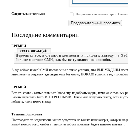
-
-
-
-
-
-
-
-
Следить за ответами:
Подписаться на комментарии. Оповещ
-
-
-
-
-
-
Последние комментарии
ЕРЕМЕЙ
гость
Перечитал все, и статью, и комменты и пришел к выводу - в Хаб
больше местные СМИ, как бы не тужились, не способны.
А где сейчас иначе? СМИ поставлены в такие условия, что ВЫНУЖДЕНЫ пресмы
интернете - в соцсетях, где люди хотя бы могут, ПОКА!!! говорить то, что набо
ЕРЕМЕЙ
Вот эти слова - самые главные: "пора еще подобрать кадры, начиная с главных 
Газеты перестали быть ИНТЕРЕСНЫМИ. Зачем мне покупать газету, если я утром
поймете, что я имею в виду
Татьяна Борисовна
Пострадают от недалекости наших депутатов не только пенсионеры, которые на р
зимой вместо того, чтобы в теплом автобусе проехать, будут пешком шагать....