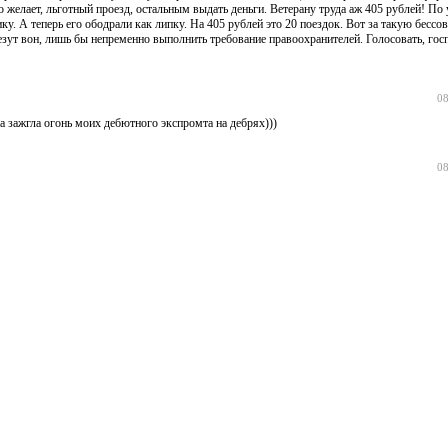
желает, льготный проезд, остальным выдать деньги. Ветерану труда аж 405 рублей! По
ку. А теперь его ободрали как липку. На 405 рублей это 20 поездок. Вот за такую бессов
езут вон, лишь бы непременно выполнить требование правоохранителей. Голосовать, гос
08
а зажгла огонь моих дебютного экспромта на дебрях)))
08