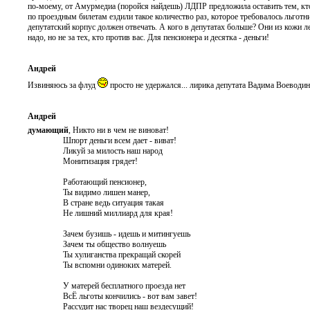
по-моему, от Амурмедиа (поройся найдешь) ЛДПР предложила оставить тем, кто 
по проездным билетам ездили такое количество раз, которое требовалось льготни
депутатский корпус должен отвечать. А кого в депутатах больше? Они из кожи л
надо, но не за тех, кто против вас. Для пенсионера и десятка - деньги!
Андрей
Извиняюсь за флуд
просто не удержался... лирика депутата Вадима Воеводин
Андрей
думающий
, Никто ни в чем не виноват!
Шпорт деньги всем дает - виват!
Ликуй за милость наш народ
Монитизация грядет!
Работающий пенсионер,
Ты видимо лишен манер,
В стране ведь ситуация такая
Не лишний миллиард для края!
Зачем бузишь - идешь и митингуешь
Зачем ты общество волнуешь
Ты хулиганства прекращай скорей
Ты вспомни одиноких матерей.
У матерей бесплатного проезда нет
ВсЁ льготы кончились - вот вам завет!
Рассудит нас творец наш вездесущий!