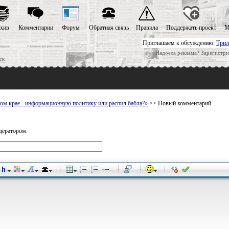
хив
Комментарии
Форум
Обратная связь
Правила
Поддержать проект
М
Приглашаем к обсуждению:
Трил
Надоела реклама? Зарегистри
ск
ом крае - информационную политику или распил бабла?»
>> Новый комментарий
дератором.
-
-
-
-
-
-
-
-
-
-
-
-
-
-
-
-
-
-
-
-
-
-
-
-
-
-
-
-
-
-
-
-