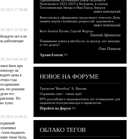
Официальные публикации Павла Петровича
Попельского 2023-2025 в Болгарии, в газетах
Тихоокеанская Звезда и Наш Город Амурск
.07.2015 17:30:08
павел попельский
Комсомольск официально продолжает отмечать День
памяти жертв сталинских репрессий: задумаемся...
павел попельский
.07.2015 22:59:40
Кого боится Путин: Сергей Фургал
Евгений Афанасьев
 бюждете нет и их
неры работающие
Повышение платы в автобусах за проезд: кто виноват,
и что делать?
Олег Паньков
Архив блогов >>
.07.2015 00:19:28
олжен быть при
левизору на
 видите цены в
НОВОЕ НА ФОРУМЕ
олтора года
 сегодняшних
Трилогия "Китобои" А. Вахова.
ать это решение.
кдуме его
Охранник спит - смена идёт
правление. Но
80% российского медиаконтента это телевидение для
но тупее.
пациентов психдиспансера и наркологии.
Перейти на форум >>
.07.2015 22:06:31
Тогдашний
аслуженных
ОБЛАКО ТЕГОВ
, стали выдавать
мация такая была,