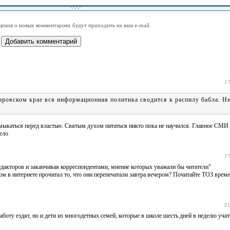
-
-
-
-
-
-
-
-
-
-
-
-
-
-
-
-
ения о новых комментариях будут приходить на ваш e-mail.
-
-
-
-
-
-
-
-
-
-
-
-
17
аровском крае вся информационная политика сводится к распилу бабла. Ни
каться перед властью. Святым духом питаться никто пока не научился. Главное СМИ 
лело
17
редакторов и заканчивая корреспондентами, мнение которых уважали бы читатели"
 в интернете прочитал то, что они перепечатали завтра вечером? Почитайте ТОЗ време
01
аботу ездят, но и дети из многодетных семей, которые в школе шесть дней в неделю уча