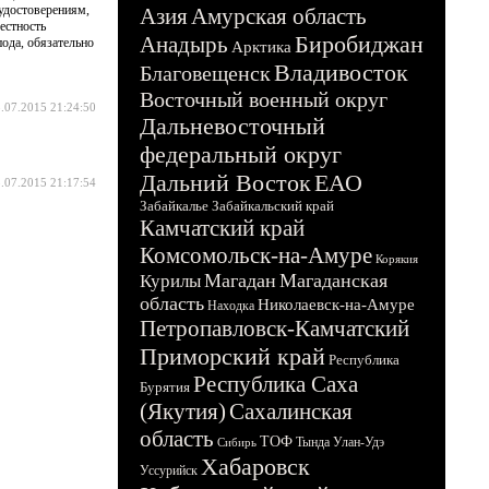
 удостоверениям,
Азия
Амурская область
естность
Биробиджан
Анадырь
пода, обязательно
Арктика
Владивосток
Благовещенск
Восточный военный округ
.07.2015 21:24:50
Дальневосточный
федеральный округ
Дальний Восток
ЕАО
.07.2015 21:17:54
Забайкалье
Забайкальский край
Камчатский край
Комсомольск-на-Амуре
Корякия
Магадан
Магаданская
Курилы
область
Николаевск-на-Амуре
Находка
Петропавловск-Камчатский
Приморский край
Республика
Республика Саха
Бурятия
(Якутия)
Сахалинская
область
ТОФ
Тында
Улан-Удэ
Сибирь
Хабаровск
Уссурийск