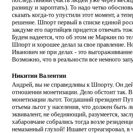
разницу и зароптать). То надо четко обоснов
сказать когда-то упустили этот момент, а те
решение. Шпорт первый в списке единой росси
закдуме его партийцев придется отвечать тож
Будем надеется, что об этом не Маркин по те
Шпорт и хорошее делал за свое правление. Н
Иванович не при делах - это выгораживвание.
Возможно, что в реальности все немного запу
Никитин Валентин
Андрей, вы не справедливы к Шпорту. Он дей
отношении монетизации. Дело обстоит так. В
монетизации льгот. Тогдашний президент Пут
отъема льгот у населения, что должен быть 
эквивалент, не обедняющий, разумеется, за
хабаровчане собрались тогда возле резиденци
немазанный глухой! Ишавет отреагировал, в ч