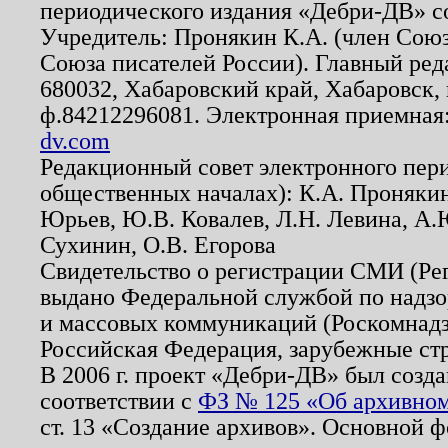
периодического издания «Дебри-ДВ» с
Учредитель: Пронякин К.А. (член Союз
Союза писателей России). Главный ред
680032, Хабаровский край, Хабаровск, п
ф.84212296081. Электронная приемная
dv.com
Редакционный совет электронного пер
общественных началах): К.А. Проняки
Юрьев, Ю.В. Ковалев, Л.Н. Левина, А.
Сухинин, О.В. Егорова
Свидетельство о регистрации СМИ (Р
выдано Федеральной службой по надзо
и массовых коммуникаций (Роскомнадзо
Российская Федерация, зарубежные ст
В 2006 г. проект «Дебри-ДВ» был созда
соответствии с
ФЗ № 125 «Об архивном
ст. 13 «Создание архивов». Основной ф