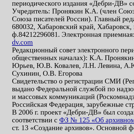
периодического издания «Дебри-ДВ» с
Учредитель: Пронякин К.А. (член Союз
Союза писателей России). Главный ред
680032, Хабаровский край, Хабаровск, п
ф.84212296081. Электронная приемная
dv.com
Редакционный совет электронного пер
общественных началах): К.А. Проняки
Юрьев, Ю.В. Ковалев, Л.Н. Левина, А.
Сухинин, О.В. Егорова
Свидетельство о регистрации СМИ (Р
выдано Федеральной службой по надзо
и массовых коммуникаций (Роскомнадзо
Российская Федерация, зарубежные ст
В 2006 г. проект «Дебри-ДВ» был созда
соответствии с
ФЗ № 125 «Об архивном
ст. 13 «Создание архивов». Основной ф