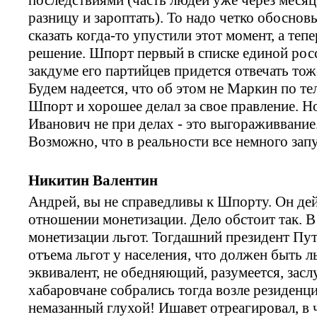
разницу и зароптать). То надо четко обоснов
сказать когда-то упустили этот момент, а те
решение. Шпорт первый в списке единой росси
закдуме его партийцев придется отвечать тож
Будем надеется, что об этом не Маркин по те
Шпорт и хорошее делал за свое правление. Н
Иванович не при делах - это выгораживвание.
Возможно, что в реальности все немного запу
Никитин Валентин
Андрей, вы не справедливы к Шпорту. Он дей
отношении монетизации. Дело обстоит так. В
монетизации льгот. Тогдашний президент Пут
отъема льгот у населения, что должен быть 
эквивалент, не обедняющий, разумеется, за
хабаровчане собрались тогда возле резиденци
немазанный глухой! Ишавет отреагировал, в ч