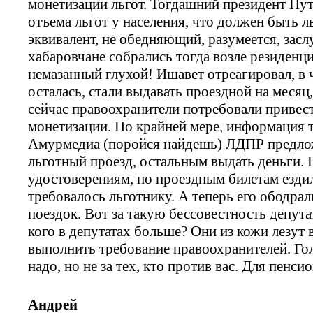
монетизации льгот. Тогдашний президент Пут
отъема льгот у населения, что должен быть 
эквивалент, не обедняющий, разумеется, за
хабаровчане собрались тогда возле резиденци
немазанный глухой! Ишавет отреагировал, в ч
осталась, стали выдавать проездной на месяц
сейчас правоохранители потребовали привест
монетизации. По крайней мере, информация т
Амурмедиа (поройся найдешь) ЛДПР предложи
льготный проезд, остальным выдать деньги. 
удостоверениям, по проездным билетам ездил
требовалось льготнику. А теперь его ободрал
поездок. Вот за такую бессовестность депута
кого в депутатах больше? Они из кожи лезут
выполнить требование правоохранителей. Гол
надо, но не за тех, кто против вас. Для пенси
Андрей