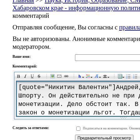
Главная
>>
Наука, История, Образование, С
Хабаровском крае - информационную политик
комментарий
Отправляя сообщение, Вы согласны с
правил
Вы не авторизованы. Анонимные комментари
модератором.
Ваше имя:
Комментарий:
-
-
-
-
-
-
-
-
-
-
-
-
-
-
-
-
-
-
-
-
-
-
-
-
-
-
-
-
-
-
-
-
-
-
-
-
Следить за ответами:
Подписаться на комментарии. Оповещ
-
-
-
-
-
-