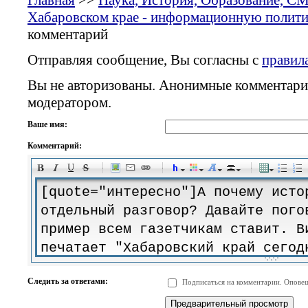
Главная
>>
Наука, История, Образование, С
Хабаровском крае - информационную политик
комментарий
Отправляя сообщение, Вы согласны с
правил
Вы не авторизованы. Анонимные комментари
модератором.
Ваше имя:
Комментарий:
-
-
-
-
-
-
-
-
-
-
-
-
-
-
-
-
-
-
-
-
-
-
-
-
-
-
-
-
-
-
-
-
-
-
-
-
Следить за ответами:
Подписаться на комментарии. Оповещ
-
-
-
-
-
-