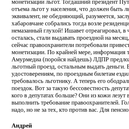
монетизации льгот. Тогдашний президент Пут
отъема льгот у населения, что должен быть 
эквивалент, не обедняющий, разумеется, за
хабаровчане собрались тогда возле резиденци
немазанный глухой! Ишавет отреагировал, в ч
осталась, стали выдавать проездной на месяц
сейчас правоохранители потребовали привест
монетизации. По крайней мере, информация т
Амурмедиа (поройся найдешь) ЛДПР предложи
льготный проезд, остальным выдать деньги. 
удостоверениям, по проездным билетам ездил
требовалось льготнику. А теперь его ободрал
поездок. Вот за такую бессовестность депута
кого в депутатах больше? Они из кожи лезут
выполнить требование правоохранителей. Гол
надо, но не за тех, кто против вас. Для пенси
Андрей