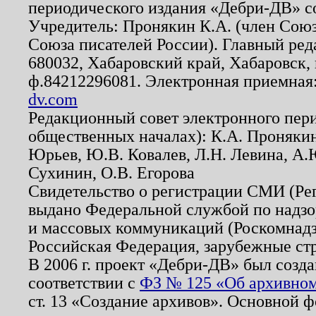
периодического издания «Дебри-ДВ» с
Учредитель: Пронякин К.А. (член Союз
Союза писателей России). Главный ред
680032, Хабаровский край, Хабаровск, п
ф.84212296081. Электронная приемная
dv.com
Редакционный совет электронного пер
общественных началах): К.А. Проняки
Юрьев, Ю.В. Ковалев, Л.Н. Левина, А.
Сухинин, О.В. Егорова
Свидетельство о регистрации СМИ (Р
выдано Федеральной службой по надзо
и массовых коммуникаций (Роскомнадзо
Российская Федерация, зарубежные ст
В 2006 г. проект «Дебри-ДВ» был созда
соответствии с
ФЗ № 125 «Об архивном
ст. 13 «Создание архивов». Основной ф