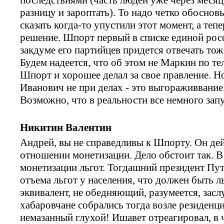
разницу и зароптать). То надо четко обоснов
сказать когда-то упустили этот момент, а те
решение. Шпорт первый в списке единой росси
закдуме его партийцев придется отвечать тож
Будем надеется, что об этом не Маркин по те
Шпорт и хорошее делал за свое правление. Н
Иванович не при делах - это выгораживвание.
Возможно, что в реальности все немного запу
Никитин Валентин
Андрей, вы не справедливы к Шпорту. Он дей
отношении монетизации. Дело обстоит так. В
монетизации льгот. Тогдашний президент Пут
отъема льгот у населения, что должен быть 
эквивалент, не обедняющий, разумеется, за
хабаровчане собрались тогда возле резиденци
немазанный глухой! Ишавет отреагировал, в ч