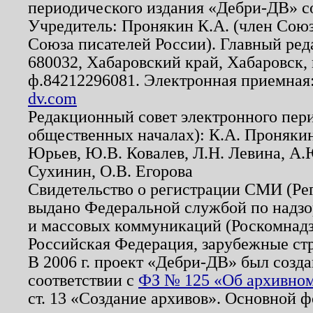
периодического издания «Дебри-ДВ» с
Учредитель: Пронякин К.А. (член Союз
Союза писателей России). Главный ред
680032, Хабаровский край, Хабаровск, п
ф.84212296081. Электронная приемная
dv.com
Редакционный совет электронного пер
общественных началах): К.А. Проняки
Юрьев, Ю.В. Ковалев, Л.Н. Левина, А.
Сухинин, О.В. Егорова
Свидетельство о регистрации СМИ (Р
выдано Федеральной службой по надзо
и массовых коммуникаций (Роскомнадзо
Российская Федерация, зарубежные ст
В 2006 г. проект «Дебри-ДВ» был созда
соответствии с
ФЗ № 125 «Об архивном
ст. 13 «Создание архивов». Основной ф