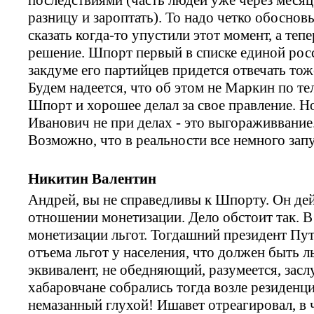
разницу и зароптать). То надо четко обоснов
сказать когда-то упустили этот момент, а те
решение. Шпорт первый в списке единой росси
закдуме его партийцев придется отвечать тож
Будем надеется, что об этом не Маркин по те
Шпорт и хорошее делал за свое правление. Н
Иванович не при делах - это выгораживвание.
Возможно, что в реальности все немного запу
Никитин Валентин
Андрей, вы не справедливы к Шпорту. Он дей
отношении монетизации. Дело обстоит так. В
монетизации льгот. Тогдашний президент Пут
отъема льгот у населения, что должен быть 
эквивалент, не обедняющий, разумеется, за
хабаровчане собрались тогда возле резиденци
немазанный глухой! Ишавет отреагировал, в ч