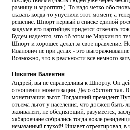
разницу и зароптать). То надо четко обоснов
сказать когда-то упустили этот момент, а те
решение. Шпорт первый в списке единой росси
закдуме его партийцев придется отвечать тож
Будем надеется, что об этом не Маркин по те
Шпорт и хорошее делал за свое правление. Н
Иванович не при делах - это выгораживвание.
Возможно, что в реальности все немного запу
Никитин Валентин
Андрей, вы не справедливы к Шпорту. Он дей
отношении монетизации. Дело обстоит так. В
монетизации льгот. Тогдашний президент Пут
отъема льгот у населения, что должен быть 
эквивалент, не обедняющий, разумеется, за
хабаровчане собрались тогда возле резиденци
немазанный глухой! Ишавет отреагировал, в ч