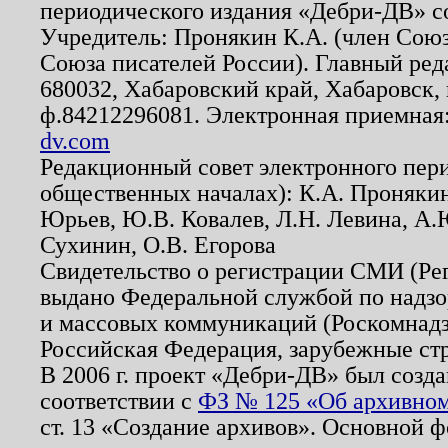
периодического издания «Дебри-ДВ» с
Учредитель: Пронякин К.А. (член Союз
Союза писателей России). Главный ред
680032, Хабаровский край, Хабаровск, п
ф.84212296081. Электронная приемная
dv.com
Редакционный совет электронного пер
общественных началах): К.А. Проняки
Юрьев, Ю.В. Ковалев, Л.Н. Левина, А.
Сухинин, О.В. Егорова
Свидетельство о регистрации СМИ (Р
выдано Федеральной службой по надзо
и массовых коммуникаций (Роскомнадзо
Российская Федерация, зарубежные ст
В 2006 г. проект «Дебри-ДВ» был созда
соответствии с
ФЗ № 125 «Об архивном
ст. 13 «Создание архивов». Основной ф