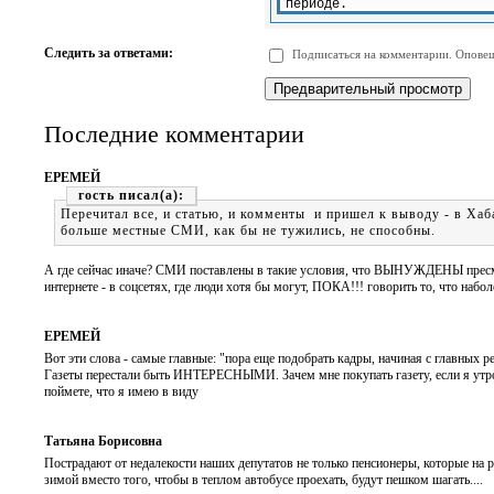
-
-
-
-
-
-
-
-
Следить за ответами:
Подписаться на комментарии. Оповещ
-
-
-
-
-
-
Последние комментарии
ЕРЕМЕЙ
гость
Перечитал все, и статью, и комменты и пришел к выводу - в Хаб
больше местные СМИ, как бы не тужились, не способны.
А где сейчас иначе? СМИ поставлены в такие условия, что ВЫНУЖДЕНЫ пресмы
интернете - в соцсетях, где люди хотя бы могут, ПОКА!!! говорить то, что набо
ЕРЕМЕЙ
Вот эти слова - самые главные: "пора еще подобрать кадры, начиная с главных 
Газеты перестали быть ИНТЕРЕСНЫМИ. Зачем мне покупать газету, если я утром
поймете, что я имею в виду
Татьяна Борисовна
Пострадают от недалекости наших депутатов не только пенсионеры, которые на р
зимой вместо того, чтобы в теплом автобусе проехать, будут пешком шагать....