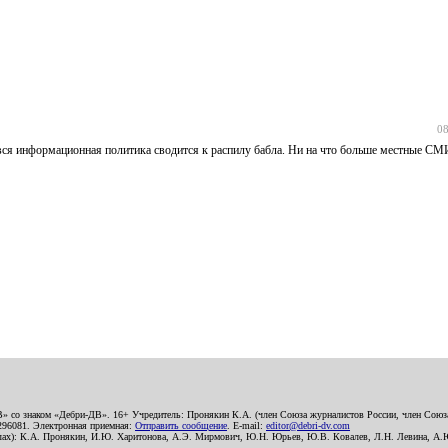
08
 вся информационная политика сводится к распилу бабла. Ни на что больше местные СМИ
В» со знаком «Дебри-ДВ». 16+ Учредитель: Пронякин К.А. (член Союза журналистов России, член Союза
2296081. Электронная приемная:
Отправить сообщение
. E-mail:
editor@debri-dv.com
алах): К.А. Пронякин, И.Ю. Харитонова, А.Э. Мирмович, Ю.Н. Юрьев, Ю.В. Ковалев, Л.Н. Левина, А.