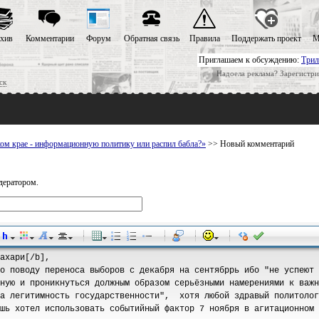
хив
Комментарии
Форум
Обратная связь
Правила
Поддержать проект
М
Приглашаем к обсуждению:
Трил
Надоела реклама? Зарегистри
ск
ом крае - информационную политику или распил бабла?»
>> Новый комментарий
дератором.
-
-
-
-
-
-
-
-
-
-
-
-
-
-
-
-
-
-
-
-
-
-
-
-
-
-
-
-
-
-
-
-