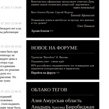
Комсомольск официально продолжает отмечать День
памяти жертв сталинских репрессий: задумаемся...
павел попельский
.07.2015 17:30:08
Кого боится Путин: Сергей Фургал
Евгений Афанасьев
Повышение платы в автобусах за проезд: кто виноват,
и что делать?
.07.2015 22:59:40
Олег Паньков
 бюждете нет и их
Архив блогов >>
неры работающие
.07.2015 00:19:28
НОВОЕ НА ФОРУМЕ
олжен быть при
левизору на
Трилогия "Китобои" А. Вахова.
 видите цены в
Охранник спит - смена идёт
олтора года
80% российского медиаконтента это телевидение для
 сегодняшних
пациентов психдиспансера и наркологии.
ать это решение.
Перейти на форум >>
кдуме его
правление. Но
но тупее.
ОБЛАКО ТЕГОВ
.07.2015 22:06:31
Тогдашний
Азия
Амурская область
аслуженных
, стали выдавать
Биробиджан
Анадырь
Арктика
мация такая была,