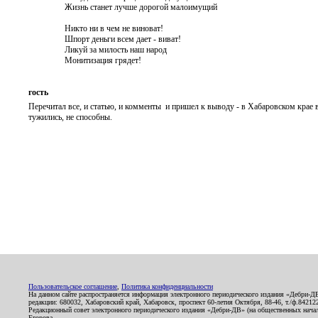
Жизнь станет лучше дорогой малоимущий
Никто ни в чем не виноват!
Шпорт деньги всем дает - виват!
Ликуй за милость наш народ
Монитизация грядет!
гость
Перечитал все, и статью, и комменты и пришел к выводу - в Хабаровском крае
тужились, не способны.
Пользовательское соглашение
,
Политика конфиденциальности
На данном сайте распространяется информация электронного периодического издания «Дебри-Д
редакции: 680032, Хабаровский край, Хабаровск, проспект 60-летия Октября, 88-46, т./ф.8421
Редакционный совет электронного периодического издания «Дебри-ДВ» (на общественных нач
Егорова