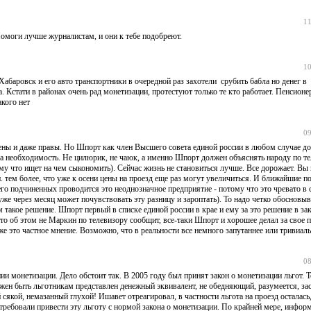
11
Помоги лучше журналистам, и они к тебе подобреют.
10
абаровск и его авто транспортники в очередной раз захотели срубить бабла но денег в
. Кстати в районах очень рад монетизации, протестуют только те кто работает. Пенсио
акого нет
09
ены и даже правы. Но Шпорт как член Высшего совета единой россии в любом случае д
, а необходимость. Не цилюрик, не чаюк, а именно Шпорт должен объяснять народу по те
ому что ищет на чем сыкономить). Сейчас жизнь не становиться лучше. Все дорожает. Вы
и. тем более, что уже к осени цены на проезд еще раз могут увеличиться. И ближайшие п
го подчиненных проводится это неоднозначное предприятие - потому что это чревато в
е через месяц может почувствовать эту разницу и зароптать). То надо четко обосновыв
м такое решение. Шпорт первый в списке единой россии в крае и ему за это решение в за
что об этом не Маркин по телевизору сообщит, все-таки Шпорт и хорошее делал за свое 
же это частное мнение. Возможно, что в реальности все немного запутаннее или тривиаль
08
ии монетизации. Дело обстоит так. В 2005 году был принят закон о монетизации льгот. 
олжен быть льготникам представлен денежный эквивалент, не обедняющий, разумеется, з
сякой, немазанный глухой! Ишавет отреагировал, в частности льгота на проезд осталась
требовали привести эту льготу с нормой закона о монетизации. По крайней мере, инфор