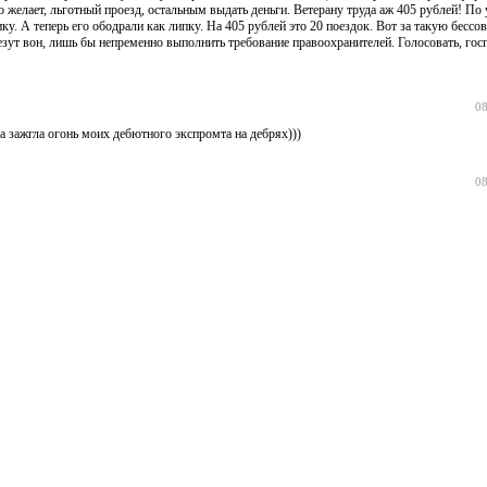
желает, льготный проезд, остальным выдать деньги. Ветерану труда аж 405 рублей! По
ку. А теперь его ободрали как липку. На 405 рублей это 20 поездок. Вот за такую бессов
езут вон, лишь бы непременно выполнить требование правоохранителей. Голосовать, гос
08
а зажгла огонь моих дебютного экспромта на дебрях)))
08