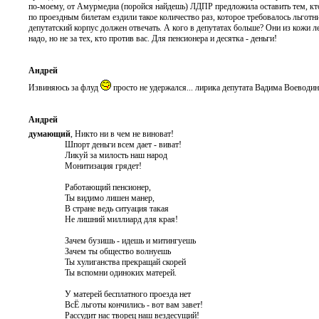
по-моему, от Амурмедиа (поройся найдешь) ЛДПР предложила оставить тем, кто 
по проездным билетам ездили такое количество раз, которое требовалось льготни
депутатский корпус должен отвечать. А кого в депутатах больше? Они из кожи л
надо, но не за тех, кто против вас. Для пенсионера и десятка - деньги!
Андрей
Извиняюсь за флуд
просто не удержался... лирика депутата Вадима Воеводин
Андрей
думающий
, Никто ни в чем не виноват!
Шпорт деньги всем дает - виват!
Ликуй за милость наш народ
Монитизация грядет!
Работающий пенсионер,
Ты видимо лишен манер,
В стране ведь ситуация такая
Не лишний миллиард для края!
Зачем бузишь - идешь и митингуешь
Зачем ты общество волнуешь
Ты хулиганства прекращай скорей
Ты вспомни одиноких матерей.
У матерей бесплатного проезда нет
ВсЁ льготы кончились - вот вам завет!
Рассудит нас творец наш вездесущий!