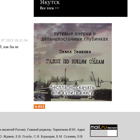
Якутск
Все теги >>
.07.2015 18:21:34
, как бы не
 писателей России). Главный редактор: Харитонова И.Ю. Адрес
Ю. Жданов, Е.Н. Голубь, С.Н. Бурындин, Б.М. Сухинин, О.В.