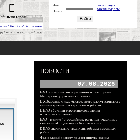
Имя:
Регистрация
Забыли пароль?
Пароль:
обильная версия
огия "Китобои" А. Вахова.
руйтесь, или авторизуйтесь.
НОВОСТИ
07.08.2026
ЕАО станет пилотным регионом нового проекта
Мастерской управления «Сенеж»
В Хабаровском крае быстрее всего растут зарплаты у
административного персонала и рабочих
В ЕАО обсудили стратегию сохранения
исторической памяти
ЕАО - в числе 40 российских регионов-участников
кампании «Продвижение безопасности»
В ЕАО значительно увеличены объемы дорожных
работ
Федеральный эксперт по достоинству оценил