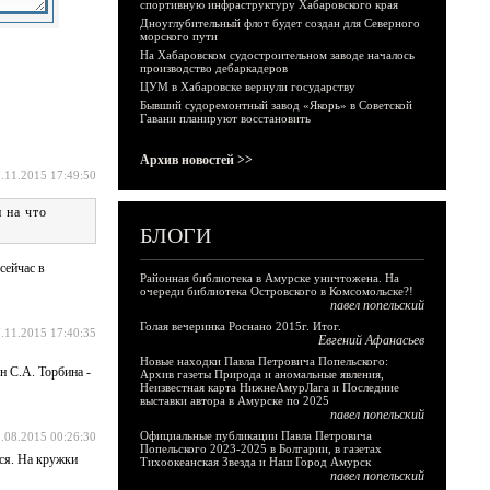
спортивную инфраструктуру Хабаровского края
Дноуглубительный флот будет создан для Северного
морского пути
На Хабаровском судостроительном заводе началось
производство дебаркадеров
ЦУМ в Хабаровске вернули государству
Бывший судоремонтный завод «Якорь» в Советской
Гавани планируют восстановить
Архив новостей >>
.11.2015 17:49:50
 на что
БЛОГИ
сейчас в
Районная библиотека в Амурске уничтожена. На
очереди библиотека Островского в Комсомольске?!
павел попельский
Голая вечеринка Роснано 2015г. Итог.
.11.2015 17:40:35
Евгений Афанасьев
Новые находки Павла Петровича Попельского:
н С.А. Торбина -
Архив газеты Природа и аномальные явления,
Неизвестная карта НижнеАмурЛага и Последние
выставки автора в Амурске по 2025
павел попельский
Официальные публикации Павла Петровича
.08.2015 00:26:30
Попельского 2023-2025 в Болгарии, в газетах
тся. На кружки
Тихоокеанская Звезда и Наш Город Амурск
павел попельский