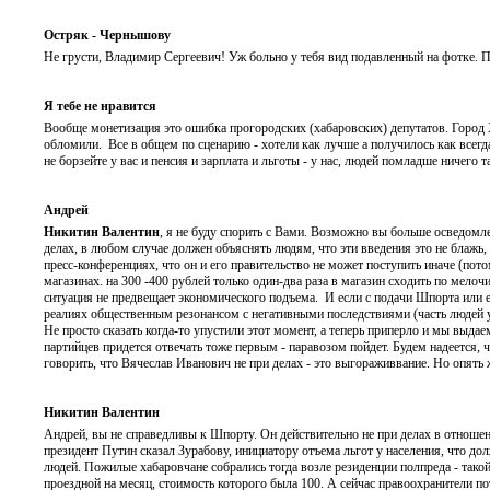
Остряк - Чернышову
Не грусти, Владимир Сергеевич! Уж больно у тебя вид подавленный на фотке. 
Я тебе не нравится
Вообще монетизация это ошибка прогородских (хабаровских) депутатов. Город Х
обломили. Все в общем по сценарию - хотели как лучше а получилось как всегда
не борзейте у вас и пенсия и зарплата и льготы - у нас, людей помладше ничего т
Андрей
Никитин Валентин
, я не буду спорить с Вами. Возможно вы больше осведомл
делах, в любом случае должен объяснять людям, что эти введения это не блажь
пресс-конференциях, что он и его правительство не может поступить иначе (пот
магазинах. на 300 -400 рублей только один-два раза в магазин сходить по мелоч
ситуация не предвещает экономического подъема. И если с подачи Шпорта или е
реалиях общественным резонансом с негативными последствиями (часть людей уж
Не просто сказать когда-то упустили этот момент, а теперь приперло и мы выдае
партийцев придется отвечать тоже первым - паравозом пойдет. Будем надеется, 
говорить, что Вячеслав Иванович не при делах - это выгораживвание. Но опять 
Никитин Валентин
Андрей, вы не справедливы к Шпорту. Он действительно не при делах в отношен
президент Путин сказал Зурабову, инициатору отъема льгот у населения, что д
людей. Пожилые хабаровчане собрались тогда возле резиденции полпреда - такой 
проездной на месяц, стоимость которого была 100. А сейчас правоохранители по