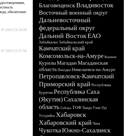
 удостоверениям,
Владивосток
Благовещенск
естность
Восточный военный округ
пода, обязательно
Дальневосточный
федеральный округ
.07.2015 21:24:50
Дальний Восток
ЕАО
Забайкалье
Забайкальский край
Камчатский край
.07.2015 21:17:54
Комсомольск-на-Амуре
Корякия
Магадан
Магаданская
Курилы
область
Николаевск-на-Амуре
Находка
Петропавловск-Камчатский
Приморский край
Республика
Республика Саха
Бурятия
(Якутия)
Сахалинская
область
ТОФ
Тында
Улан-Удэ
Сибирь
Хабаровск
Уссурийск
Хабаровский край
Чита
Чукотка
Южно-Сахалинск