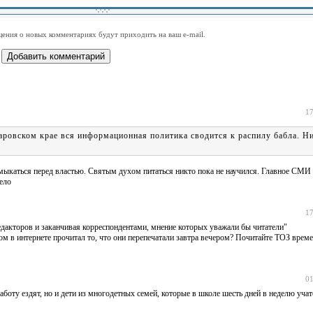
-
-
-
-
-
-
-
-
-
-
-
-
-
-
-
-
ения о новых комментариях будут приходить на ваш e-mail.
-
-
-
-
-
-
-
-
-
-
-
-
17
аровском крае вся информационная политика сводится к распилу бабла. Ни
каться перед властью. Святым духом питаться никто пока не научился. Главное СМИ 
лело
17
редакторов и заканчивая корреспондентами, мнение которых уважали бы читатели"
 в интернете прочитал то, что они перепечатали завтра вечером? Почитайте ТОЗ време
01
аботу ездят, но и дети из многодетных семей, которые в школе шесть дней в неделю уча