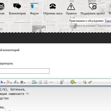
хив
Комментарии
Форум
Обратная связь
Правила
Поддержать проект
М
Приглашаем к обсуждению:
Трил
Надоела реклама? Зарегистри
ск
й комментарий
дератором.
-
-
-
-
-
-
-
-
-
-
-
-
-
-
-
-
-
-
-
-
-
-
-
-
-
-
-
-
-
-
-
-