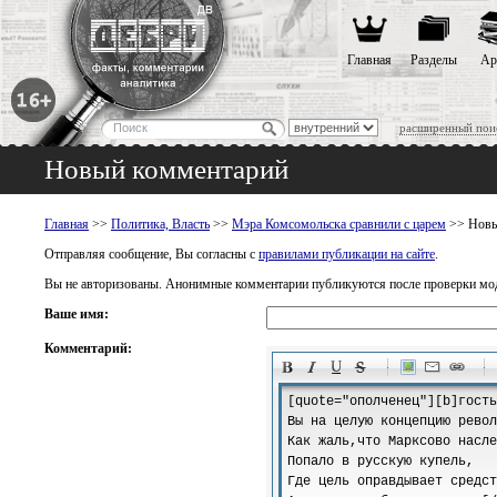
Главная
Разделы
Ар
расширенный пои
Новый комментарий
Главная
>>
Политика, Власть
>>
Мэра Комсомольска сравнили с царем
>> Новы
Отправляя сообщение, Вы согласны с
правилами публикации на сайте
.
Вы не авторизованы. Анонимные комментарии публикуются после проверки мо
Ваше имя:
Комментарий:
-
-
-
-
-
-
-
-
-
-
-
-
-
-
-
-