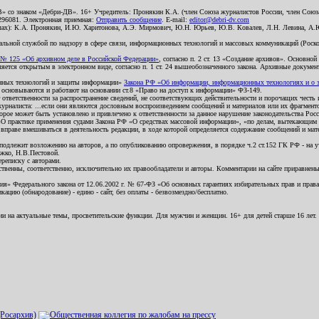
В» со знаком «Дебри-ДВ». 16+ Учредитель: Пронякин К.А. (член Союза журналистов России, член Союза
2296081. Электронная приемная:
Отправить сообщение
. E-mail:
editor@debri-dv.com
алах): К.А. Пронякин, И.Ю. Харитонова, А.Э. Мирмович, Ю.Н. Юрьев, Ю.В. Ковалев, Л.Н. Левина, А.
льной службой по надзору в сфере связи, информационных технологий и массовых коммуникаций (Роском
№ 125 «Об архивном деле в Российской Федерации»
, согласно п. 2 ст. 13 «Создание архивов». Основно
ется открытым в электронном виде, согласно п. 1 ст. 24 вышеобозначенного закона. Архивные документы 
ионных технологий и защиты информации»
Закона РФ «Об информации, информационных технологиях и о за
я основываются и работают на основании ст.8 «Право на доступ к информации» ФЗ-149.
 ответственности за распространение сведений, не соответствующих действительности и порочащих чест
урналиста: ...если они являются дословным воспроизведением сообщений и материалов или их фрагмент
орое может быть установлено и привлечено к ответственности за данное нарушение законодательства Рос
«О практике применения судами Закона РФ «О средствах массовой информации», «по делам, вытекающим 
вправе вмешиваться в деятельность редакции, в ходе которой определяется содержание сообщений и мат
одлежит возложению на авторов, а по опубликованию опровержения, в порядке ч.2 ст.152 ГК РФ - на уч
ожко, Н.В.Пестовой.
ереписку с авторами.
тственны, соответственно, исключительно их правообладатели и авторы. Комментарии на сайте приравне
я» Федерального закона от 12.06.2002 г. № 67-ФЗ «Об основных гарантиях избирательных прав и права н
ацию (обнародование) - едино - сайт, без оплаты - безвозмездно/бесплатно.
ии на актуальные темы, просветительские функции. Для мужчин и женщин. 16+ для детей старше 16 лет.