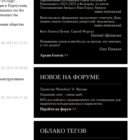
Официальные публикации Павла Петровича
го года?...
Попельского 2023-2025 в Болгарии, в газетах
ции в Португалии,
Тихоокеанская Звезда и Наш Город Амурск
бошлось это без
павел попельский
роизошел бы
Комсомольск официально продолжает отмечать День
памяти жертв сталинских репрессий: задумаемся...
ования общества
павел попельский
Кого боится Путин: Сергей Фургал
Евгений Афанасьев
Повышение платы в автобусах за проезд: кто виноват,
.06.2015 01:12:52
и что делать?
Олег Паньков
Архив блогов >>
.05.2015 10:39:04
НОВОЕ НА ФОРУМЕ
 конструктивное
Трилогия "Китобои" А. Вахова.
Охранник спит - смена идёт
.05.2015 09:17:44
80% российского медиаконтента это телевидение для
пациентов психдиспансера и наркологии.
Перейти на форум >>
ОБЛАКО ТЕГОВ