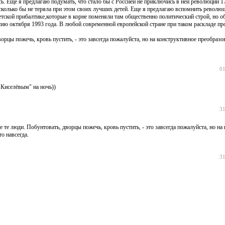
 Еще я предлагаю подумать, что стало бы с Россией не приключись в ней революций 17-
колько бы не теряла при этом своих лучших детей. Еще я предлагаю вспомнить револю
ветской прибалтике,которые в корне поменяли там общественно политический строй, но о
сию октября 1993 года. В любой современной европейской стране при таком раскладе п
рцы пожечь, кровь пустить, - это завсегда пожалуйста, но на конструктивное преобраз
01
"Киселёвым" на ночь))
31
 те люди. Побунтовать, дворцы пожечь, кровь пустить, - это завсегда пожалуйста, но на
о навсегда.
31