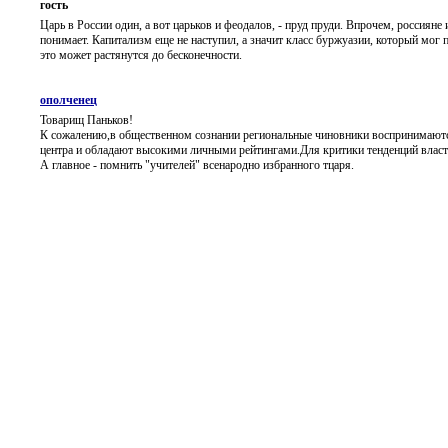
гость
Царь в России один, а вот царьков и феодалов, - пруд пруди. Впрочем, россиян
понимает. Капитализм еще не наступил, а значит класс буржуазии, который мог 
это может растянутся до бесконечности.
ополченец
Товарищ Паньков!
К сожалению,в общественном сознании региональные чиновники воспринимаютс
центра и обладают высокими личными рейтингами.Для критики тенденций власт
А главное - помнить "учителей" всенародно избранного тцаря.