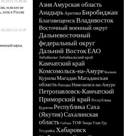
.05.2015 21:48:40
Азия
Амурская область
ии, если кто не
Биробиджан
Анадырь
, хотя в России
Арктика
Владивосток
Благовещенск
Восточный военный округ
.05.2015 21:51:47
Дальневосточный
федеральный округ
ченской науки.
Дальний Восток
ЕАО
Забайкалье
Забайкальский край
Камчатский край
Комсомольск-на-Амуре
Корякия
Магадан
Магаданская
Курилы
область
Николаевск-на-Амуре
Находка
Петропавловск-Камчатский
Приморский край
Республика
Республика Саха
Бурятия
(Якутия)
Сахалинская
область
ТОФ
Тында
Улан-Удэ
Сибирь
Хабаровск
Уссурийск