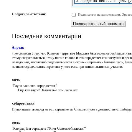
-
-
-
-
-
-
-
-
Следить за ответами:
Подписаться на комментарии. Оповещ
-
-
-
-
-
-
Последние комментарии
Апрель
я не согласен с тем, что Климов - царь. вот Михалев был однозначный царь. и 
этому сопротивляться, что у него в голове и кто определяет его поступки и дея
не надо нам, населению подливать масла в огонь - и кричать - Климов царь, К
но шанс осуществлять перемены у него есть. при нашем активном участии.
гость
"Глупо заявлять народ не тот,"
Еще как глупо! Заявлять о том, чего нет.
хабаровчанин
Глупо заявлять народ не тот, страна не та. Слышали уже в девяностые от либера
гость
"Камрад, Вы отрицаете 70 лет Советской власти?"