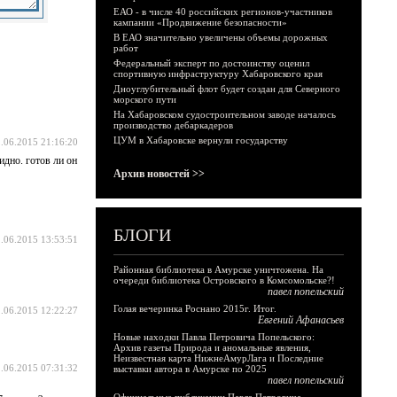
ЕАО - в числе 40 российских регионов-участников
кампании «Продвижение безопасности»
В ЕАО значительно увеличены объемы дорожных
работ
Федеральный эксперт по достоинству оценил
спортивную инфраструктуру Хабаровского края
Дноуглубительный флот будет создан для Северного
морского пути
На Хабаровском судостроительном заводе началось
производство дебаркадеров
ЦУМ в Хабаровске вернули государству
.06.2015 21:16:20
идно. готов ли он
Архив новостей >>
БЛОГИ
.06.2015 13:53:51
Районная библиотека в Амурске уничтожена. На
очереди библиотека Островского в Комсомольске?!
павел попельский
Голая вечеринка Роснано 2015г. Итог.
.06.2015 12:22:27
Евгений Афанасьев
Новые находки Павла Петровича Попельского:
Архив газеты Природа и аномальные явления,
Неизвестная карта НижнеАмурЛага и Последние
.06.2015 07:31:32
выставки автора в Амурске по 2025
павел попельский