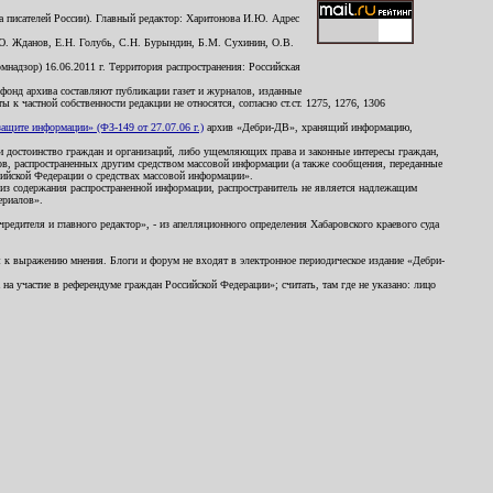
 писателей России). Главный редактор: Харитонова И.Ю. Адрес
Ю. Жданов, Е.Н. Голубь, С.Н. Бурындин, Б.М. Сухинин, О.В.
надзор) 16.06.2011 г. Территория распространения: Российская
й фонд архива составляют публикации газет и журналов, изданные
к частной собственности редакции не относятся, согласно ст.ст. 1275, 1276, 1306
щите информации» (ФЗ-149 от 27.07.06 г.)
архив «Дебри-ДВ», хранящий информацию,
ь и достоинство граждан и организаций, либо ущемляющих права и законные интересы граждан,
ов, распространенных другим средством массовой информации (а также сообщения, переданные
сийской Федерации о средствах массовой информации».
из содержания распространенной информации, распространитель не является надлежащим
ериалов».
редителя и главного редактор», - из апелляционного определения Хабаровского краевого суда
ны к выражению мнения. Блоги и форум не входят в электронное периодическое издание «Дебри-
а участие в референдуме граждан Российской Федерации»; считать, там где не указано: лицо