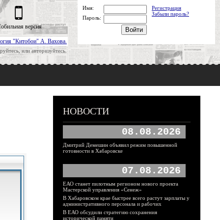
Имя:
Регистрация
Забыли пароль?
Пароль:
обильная версия
огия "Китобои" А. Вахова.
руйтесь, или авторизуйтесь.
НОВОСТИ
08.08.2026
Дмитрий Демешин объявил режим повышенной
готовности в Хабаровске
07.08.2026
ЕАО станет пилотным регионом нового проекта
Мастерской управления «Сенеж»
В Хабаровском крае быстрее всего растут зарплаты у
административного персонала и рабочих
В ЕАО обсудили стратегию сохранения
исторической памяти