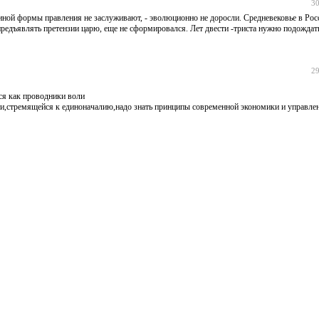
30
е иной формы правления не заслуживают, - эволюционно не доросли. Средневековье в Росс
предъявлять претензии царю, еще не сформировался. Лет двести -триста нужно подождать
29
я как проводники воли
и,стремящейся к единоначалию,надо знать принципы современной экономики и управлен