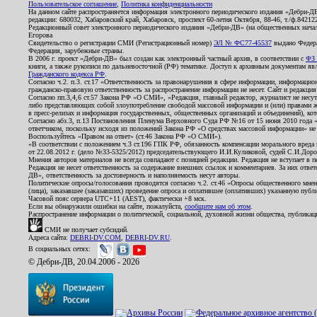
Пользовательское соглашение
,
Политика конфиденциальности
На данном сайте распространяется информация электронного периодического издания «Дебри-Д
редакции: 680032, Хабаровский край, Хабаровск, проспект 60-летия Октября, 88-46, т./ф.8421
Редакционный совет электронного периодического издания «Дебри-ДВ» (на общественных нач
Егорова
Свидетельство о регистрации СМИ (Регистрационный номер)
ЭЛ № ФС77-45537
выдано Федера
Федерация, зарубежные страны.
В 2006 г. проект «Дебри-ДВ» был создан как электронный частный архив, в соответствии с
ФЗ 
книги, а также рукописи по дальневосточной (РФ) тематике. Доступ к архивным документам явля
Гражданского кодекса РФ
.
Согласно ч.2. п.3. ст.17 «Ответственность за правонарушения в сфере информации, информац
гражданско-правовую ответственность за распространение информации не несет. Сайт и редакци
Согласно пп.3,4,6 ст.57 Закона РФ «О СМИ», «Редакция, главный редактор, журналист не несут
либо представляющих собой злоупотребление свободой массовой информации и (или) правами ж
в пресс-релизах и информация государственных, общественных организаций и объединений), кот
Согласно абз.3, п.13 Постановления Пленума Верховного Суда РФ №16 от 15 июня 2010 года 
ответчиком, поскольку исходя из положений Закона РФ «О средствах массовой информации» не 
Воспользуйтесь «Правом на ответ» (ст.46 Закона РФ «О СМИ»).
«В соответствии с положением ч.3 ст.196 ГПК РФ, обязанность компенсации морального вреда п
от 22.08.2012 г. (дело №33-5325/2012) председательствующего И.И.Куликовой, судей С.И.Дор
Мнения авторов материалов не всегда совпадают с позицией редакции. Редакция не вступает в п
Редакция не несет ответственность за содержание внешних ссылок и комментариев. За них отве
ДВ», ответственность за достоверность и наполняемость несут авторы.
Политические опросы/голосования проводятся согласно ч.2. ст.46 «Опросы общественного мнени
(лица), заказавшее (заказавших) проведение опроса и оплатившее (оплативших) указанную публик
Часовой пояс сервера UTC+11 (AEST), фактически +8 мск.
Если вы обнаружили ошибки на сайте, пожалуйста,
сообщите нам об этом
.
Распространение информации о политической, социальной, духовной жизни общества, публикац
СМИ не получает субсидий.
Адреса сайта:
DEBRI-DV.COM
,
DEBRI-DV.RU
.
В социальных сетях:
© Дебри-ДВ, 20.04.2006 - 2026