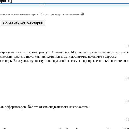
-
-
-
-
-
-
-
-
-
-
-
-
-
-
-
-
ения о новых комментариях будут приходить на ваш e-mail.
-
-
-
-
-
-
-
-
-
-
-
-
02
выстроенная им свита сейчас рихтует Климова под Михалева так чтобы разницы не было в
тельность - достаточно открытые, хотя при этом и достаточно понятные вопросы.
лимов царь. В ситуации существующей правящей системы - проще всего плыть по течению.
01
01
лов-реформаторов. Всё это от самонадеянности и невежества.
01