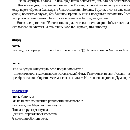
Да не отрицаю я этого. Только предлагаю вспомнить, чем это все закончилось.
Вот и выходит, что революции не для России, сколько бы она не тужилась и с
когда народ сбросил Салазара, в Чехословакии, Польше, Грузии, в тогда еще со
крови, во всяком случае, без большой крови. А еще я предлагаю вспомнить Рос
бескровный импичмент. Но это, как показали события, не для нас.
Вот и выходит, что: "Революции не для России, - не те люди. Побунтовать, дво
уже мозгов не хватает. И это очень надолго. Думаю, что навсегда."
simply
гость
,
Камрад, Вы отрицаете 70 лет Советской власти?)))Не увлекайтесь Хартией-97 и 
гость
"Вы на целую концепцию революции намекаете?"
Я не намекаю, а констатирую исторический факт. Революции не для России, - не
преобразования общества уже мозгов не хватает. И это очень надолго. Думаю, чт
ополченец
гость
, батенька,
Вы на целую концепцию революции намекаете ?:
Как жаль,что Марксово наследство
Попало в русскую купель,
Где цель оправдывает средства,
А средства обо...ли цель.