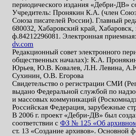
периодического издания «Дебри-ДВ» с
Учредитель: Пронякин К.А. (член Союз
Союза писателей России). Главный ред
680032, Хабаровский край, Хабаровск, п
ф.84212296081. Электронная приемная
dv.com
Редакционный совет электронного пер
общественных началах): К.А. Проняки
Юрьев, Ю.В. Ковалев, Л.Н. Левина, А.
Сухинин, О.В. Егорова
Свидетельство о регистрации СМИ (Р
выдано Федеральной службой по надзо
и массовых коммуникаций (Роскомнадзо
Российская Федерация, зарубежные ст
В 2006 г. проект «Дебри-ДВ» был созда
соответствии с
ФЗ № 125 «Об архивном
ст. 13 «Создание архивов». Основной ф