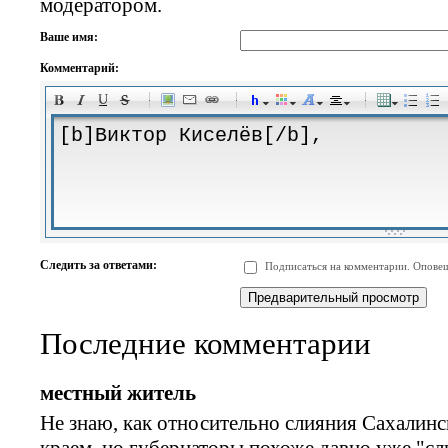
модератором.
Ваше имя:
Комментарий:
-
-
-
-
-
-
-
-
-
-
-
-
-
-
-
-
-
-
-
-
-
-
-
-
-
-
-
-
-
-
-
-
-
-
-
-
Следить за ответами:
Подписаться на комментарии. Оповещ
-
-
-
-
-
-
-
-
-
Последние комментарии
местный житель
Не знаю, как относительно слияния Сахалинс
краем, но губернаторы похоже давно уже "сл