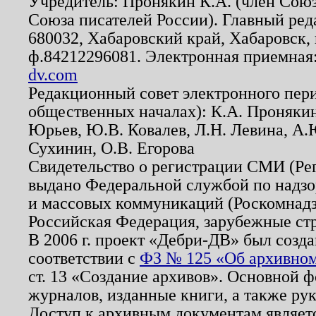
Учредитель: Пронякин К.А. (член Союз
Союза писателей России). Главный ред
680032, Хабаровский край, Хабаровск, п
ф.84212296081. Электронная приемная
dv.com
Редакционный совет электронного пер
общественных началах): К.А. Проняки
Юрьев, Ю.В. Ковалев, Л.Н. Левина, А.
Сухинин, О.В. Егорова
Свидетельство о регистрации СМИ (Р
выдано Федеральной службой по надзо
и массовых коммуникаций (Роскомнадзо
Российская Федерация, зарубежные ст
В 2006 г. проект «Дебри-ДВ» был созда
соответствии с
ФЗ № 125 «Об архивном
ст. 13 «Создание архивов». Основной ф
журналов, изданные книги, а также ру
Доступ к архивным документам являетс