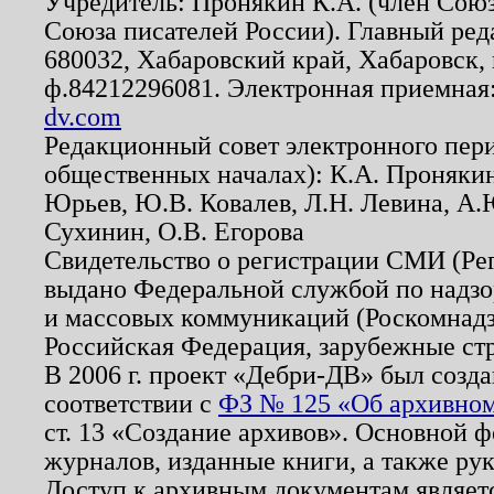
Учредитель: Пронякин К.А. (член Союз
Союза писателей России). Главный ред
680032, Хабаровский край, Хабаровск, п
ф.84212296081. Электронная приемная
dv.com
Редакционный совет электронного пер
общественных началах): К.А. Проняки
Юрьев, Ю.В. Ковалев, Л.Н. Левина, А.
Сухинин, О.В. Егорова
Свидетельство о регистрации СМИ (Р
выдано Федеральной службой по надзо
и массовых коммуникаций (Роскомнадзо
Российская Федерация, зарубежные ст
В 2006 г. проект «Дебри-ДВ» был созда
соответствии с
ФЗ № 125 «Об архивном
ст. 13 «Создание архивов». Основной ф
журналов, изданные книги, а также ру
Доступ к архивным документам являетс