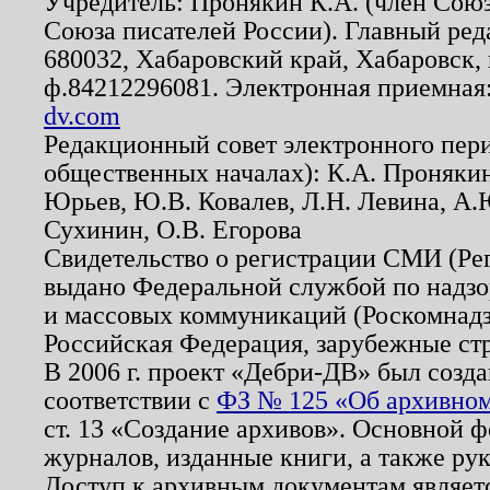
Учредитель: Пронякин К.А. (член Союз
Союза писателей России). Главный ред
680032, Хабаровский край, Хабаровск, п
ф.84212296081. Электронная приемная
dv.com
Редакционный совет электронного пер
общественных началах): К.А. Проняки
Юрьев, Ю.В. Ковалев, Л.Н. Левина, А.
Сухинин, О.В. Егорова
Свидетельство о регистрации СМИ (Р
выдано Федеральной службой по надзо
и массовых коммуникаций (Роскомнадзо
Российская Федерация, зарубежные ст
В 2006 г. проект «Дебри-ДВ» был созда
соответствии с
ФЗ № 125 «Об архивном
ст. 13 «Создание архивов». Основной ф
журналов, изданные книги, а также ру
Доступ к архивным документам являетс