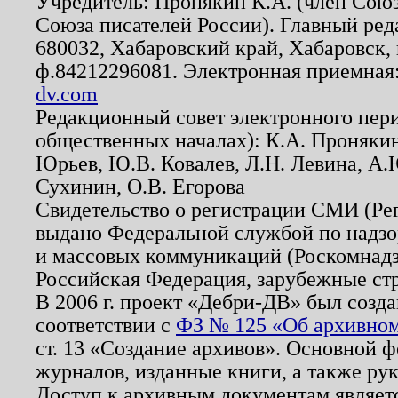
Учредитель: Пронякин К.А. (член Союз
Союза писателей России). Главный ред
680032, Хабаровский край, Хабаровск, п
ф.84212296081. Электронная приемная
dv.com
Редакционный совет электронного пер
общественных началах): К.А. Проняки
Юрьев, Ю.В. Ковалев, Л.Н. Левина, А.
Сухинин, О.В. Егорова
Свидетельство о регистрации СМИ (Р
выдано Федеральной службой по надзо
и массовых коммуникаций (Роскомнадзо
Российская Федерация, зарубежные ст
В 2006 г. проект «Дебри-ДВ» был созда
соответствии с
ФЗ № 125 «Об архивном
ст. 13 «Создание архивов». Основной ф
журналов, изданные книги, а также ру
Доступ к архивным документам являетс