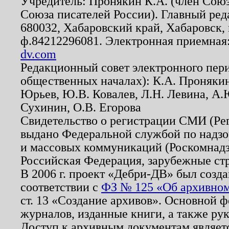
Учредитель: Пронякин К.А. (член Союз
Союза писателей России). Главный ред
680032, Хабаровский край, Хабаровск, п
ф.84212296081. Электронная приемная
dv.com
Редакционный совет электронного пер
общественных началах): К.А. Проняки
Юрьев, Ю.В. Ковалев, Л.Н. Левина, А.
Сухинин, О.В. Егорова
Свидетельство о регистрации СМИ (Р
выдано Федеральной службой по надзо
и массовых коммуникаций (Роскомнадзо
Российская Федерация, зарубежные ст
В 2006 г. проект «Дебри-ДВ» был созда
соответствии с
ФЗ № 125 «Об архивном
ст. 13 «Создание архивов». Основной ф
журналов, изданные книги, а также ру
Доступ к архивным документам являетс